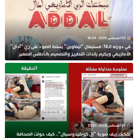
05 أغسطس 2026 - 16:34
في دورته الـ18: فستيفال “تيفاوين” يسلط الضوء على زي “أدال”
الأمازيغي ويكرم رائدات التطريز والتصميم بالـأطلس الصغير
05 أغسطس 2026 - 03:51
تفكيك زيف صورة “إل كونفيدونسيال”.. كيف حولت الصحافة