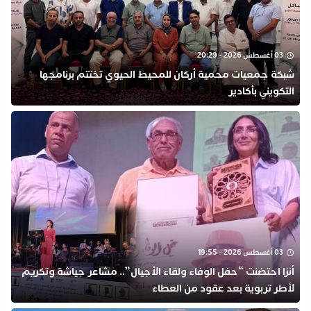
03 أغسطس 2026 - 20:29
شبكة جمعيات محمية أركان للمحيط الحيوي تختتم برنامجها
التكويني بأكادير
03 أغسطس 2026 - 19:55
أنزا احتضنت “حفل الوفاء ولقاء الأجيال”.. مشاعر جياشة وتكريم
لأطر تربوية بعد عقود من العطاء