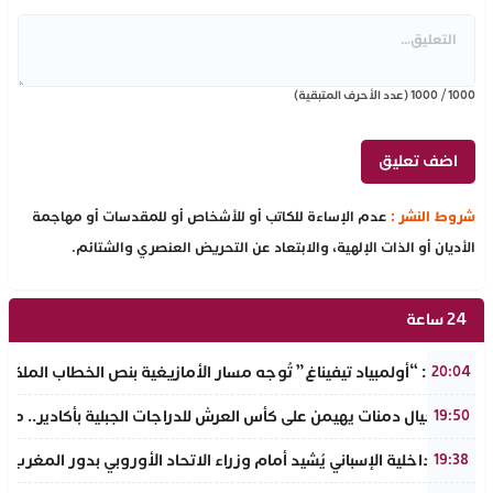
1000
/
1000
(عدد الأحرف المتبقية)
شروط النشر :
عدم الإساءة للكاتب أو للأشخاص أو للمقدسات أو مهاجمة
الأديان أو الذات الإلهية، والابتعاد عن التحريض العنصري والشتائم.
24 ساعة
تفراوت: “أولمبياد تيفيناغ” تُوجه مسار الأمازيغية بنص الخطاب الملكي لأ
20:04
نادي أجيال دمنات يهيمن على كأس العرش للدراجات الجبلية بأكادير.. مر
19:50
وزير الداخلية الإسباني يُشيد أمام وزراء الاتحاد الأوروبي بدور المغرب 
19:38