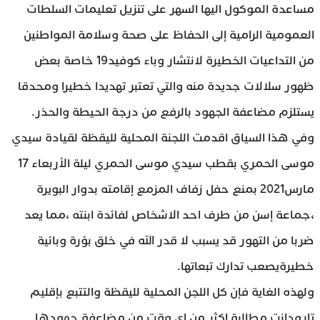
مساعدة الموكول اليها السهر على تنزيل تعليمات السلطات
العمومية الرامية إلى الحفاظ على صحة وسلامة المواطنين
من التداعيات الخطيرة لانتشار وباء كوفيد19 خاصة بعض
ظهور سلالات جديدة منه والتي تعتبر تهديدا خطيرا ومحدقا
يستلزم مضاعفة الجهود بالرفع من درجة الحيطة والحذر.
وفي هذا السياق اقدمت اللجنة المحلية لليقظة لقيادة سيدي
موسى الحمري بقطب سيدي موسى الحمري ليلة الأربعاء 17
مارس2021 بمنع حفل زفاف المزمع إقامته بدوار البويرة
،جماعة إسن من طرف احد الاشخاص لفائدة ابنته ،مما يعد
ضربا من التهور قد يسبب لا قدر الله في خلق بؤرة وبائية
خطيرةيصعب تدارك تبعاتها.
ولهذه الغاية فإن كل اللجن المحلية لليقظة والتتبع بإقليم
تارودانت مطالبة اكثر من اي وقت من مضاعفة جهودها