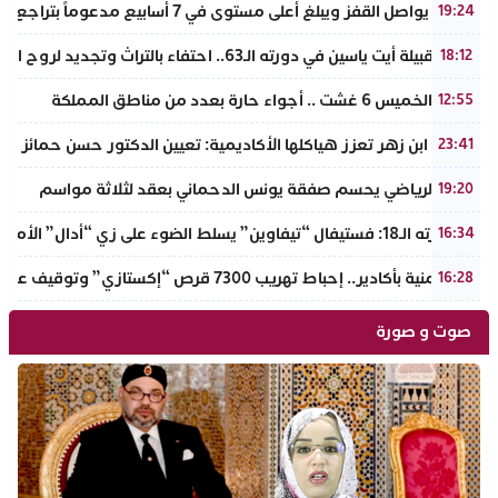
الذهب يواصل القفز ويبلغ أعلى مستوى في 7 أسابيع مدعوماً بتراجع الدولار وانخفاض عوائد السندات
19:24
ملتقى قبيلة أيت ياسين في دورته الـ63.. احتفاء بالتراث وتجديد لروح الانتماء الوطني
18:12
طقس الخميس 6 غشت .. أجواء حارة بعدد من مناطق المملكة
12:55
جامعة ابن زهر تعزز هياكلها الأكاديمية: تعيين الدكتور حسن حمائز نائب
23:41
الرجاء الرياضي يحسم صفقة يونس الدحماني بعقد لثلاثة مواسم
19:20
في دورته الـ18: فستيفال “تيفاوين” يسلط الضوء على زي “أدال” الأمازيغي ويكرم رائدات التطريز والتصميم بالـأطلس الصغير
16:34
ضربة أمنية بأكادير.. إحباط تهريب 7300 قرص “إكستازي” وتوقيف عنصرين من ذوي السوابق
16:28
صوت و صورة