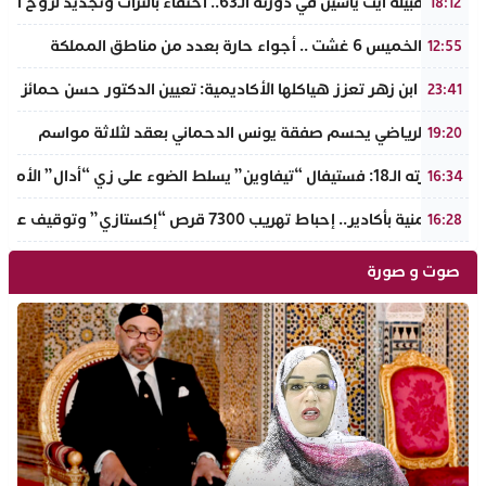
ملتقى قبيلة أيت ياسين في دورته الـ63.. احتفاء بالتراث وتجديد لروح الانتماء الوطني
18:12
طقس الخميس 6 غشت .. أجواء حارة بعدد من مناطق المملكة
12:55
جامعة ابن زهر تعزز هياكلها الأكاديمية: تعيين الدكتور حسن حمائز نائب
23:41
الرجاء الرياضي يحسم صفقة يونس الدحماني بعقد لثلاثة مواسم
19:20
في دورته الـ18: فستيفال “تيفاوين” يسلط الضوء على زي “أدال” الأمازيغي ويكرم رائدات التطريز والتصميم بالـأطلس الصغير
16:34
ضربة أمنية بأكادير.. إحباط تهريب 7300 قرص “إكستازي” وتوقيف عنصرين من ذوي السوابق
16:28
صوت و صورة