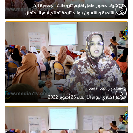
على شرف حضور عامل اقليم تارودانت ، جمعية ايت
اوسى للتنمية و التعاون بأولاد تايمة تفتتح ايام الاحتفال
بذكرى المولد النبوي
26 أكتوبر 2022 - 20:33
موجز اخباري ليوم الأربعاء 26 أكتوبر 2022