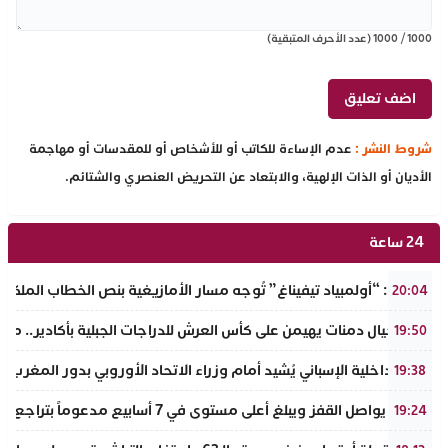
1000
/
1000
(عدد الأحرف المتبقية)
شروط النشر :
عدم الإساءة للكاتب أو للأشخاص أو للمقدسات أو مهاجمة
الأديان أو الذات الإلهية، والابتعاد عن التحريض العنصري والشتائم.
24 ساعة
تفراوت: “أولمبياد تيفيناغ” تُوجه مسار الأمازيغية بنص الخطاب الملكي لأ
20:04
نادي أجيال دمنات يهيمن على كأس العرش للدراجات الجبلية بأكادير.. مر
19:50
وزير الداخلية الإسباني يُشيد أمام وزراء الاتحاد الأوروبي بدور المغرب 
19:38
الذهب يواصل القفز ويبلغ أعلى مستوى في 7 أسابيع مدعوماً بتراجع الدولار وانخفاض عوائد السندات
19:24