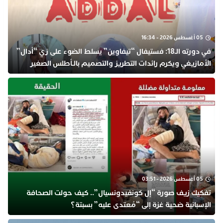
05 أغسطس 2026 - 16:34
في دورته الـ18: فستيفال “تيفاوين” يسلط الضوء على زي “أدال”
الأمازيغي ويكرم رائدات التطريز والتصميم بالـأطلس الصغير
05 أغسطس 2026 - 03:51
تفكيك زيف صورة “إل كونفيدونسيال”.. كيف حولت الصحافة
الإسبانية ضحية غزة إلى “مُعتدى عليه” بسبتة؟