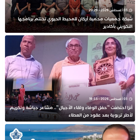
03 أغسطس 2026 - 20:29
شبكة جمعيات محمية أركان للمحيط الحيوي تختتم برنامجها
التكويني بأكادير
03 أغسطس 2026 - 19:55
أنزا احتضنت “حفل الوفاء ولقاء الأجيال”.. مشاعر جياشة وتكريم
لأطر تربوية بعد عقود من العطاء