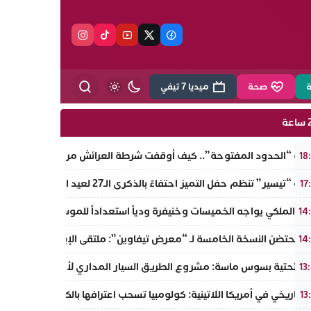
ة
صحة
ميديا 7 تيفي
ة
اريو “الحدود المفتوحة”.. كيف أوقفت شرطة العرائش مروجة الاتهامات ا
18
يسير” تنظم حفل التميز احتفاءً بالذكرى الـ27 لعيد العرش المجيد وتطلق مبادرة نبيلة لمحاربة الهدر المدرسي
17
ش الملكي يواجه الخميسات وخنيفرة ودياً استعداداً للموسم الجديد
14
ان تحتضن النسخة الخامسة لـ “معرض تيفاوين”: ملتقى الإبداع والتنوع وا
14
ية التحتية بسوس ماسة: مشروع الطريق السيار المداري لأكادير نحو تيزنيت 
13
 تاريخي في أمريكا اللاتينية: كولومبيا تسحب اعترافها بالكيان الوهمي وت
13