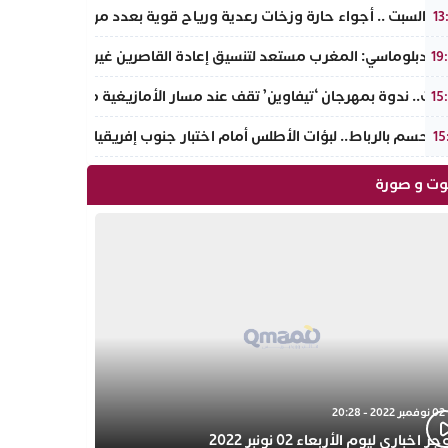
 السبت .. أجواء حارة وزخات رعدية ورياح قوية بعدد من مناطق المملك
13
 دبلوماسي: المغرب مستعد لتنسيق إعادة القاصرين غير المرفوقين بتعل
19
اوت.. ندوة بمهرجان ‘تيفاوين’ تقف عند مسار الأمازيغية من خطاب أجدير 
15
الحسم بالرباط.. لبؤات الأطلس أمام اختبار جنوب إفريقيا للعبور إلى المر
15
ت و صورة
02 نوفمبر 2022 - 20:28
 اخباري ليوم الأربعاء 02 نونبر 2022