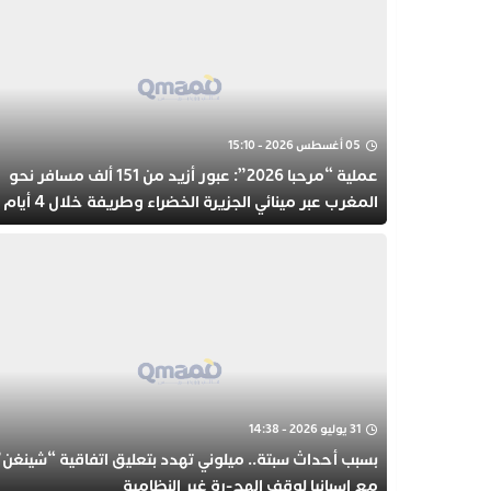
05 أغسطس 2026 - 15:10
عملية “مرحبا 2026”: عبور أزيد من 151 ألف مسافر نحو
المغرب عبر مينائي الجزيرة الخضراء وطريفة خلال 4 أيام
31 يوليو 2026 - 14:38
بسبب أحداث سبتة.. ميلوني تهدد بتعليق اتفاقية “شينغن”
مع إسبانيا لوقف الهج-رة غير النظامية