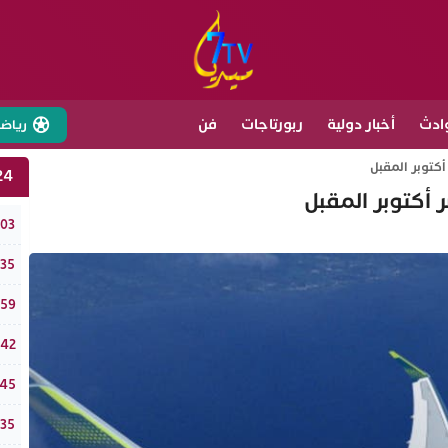
ادث
أخبار دولية
ربورتاجات
فن
رياض
أكتوبر المقبل
24 ساع
 أكتوبر المقبل
​سين
:03
جمعية “ت
:35
الجي
:59
إنزك
:42
البن
:45
تحول
:35