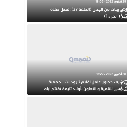
28 أكتوبر 2022 - 19:06
برنامج بينات من الهدى (الحلقة 37) :فضل صلاة
جر ( الجزء 1)
28 أكتوبر 2022 - 13:22
ى شرف حضور عامل اقليم تارودانت ، جمعية
 اوسى للتنمية و التعاون بأولاد تايمة تفتتح ايام
حتفال بذكرى المولد النبوي