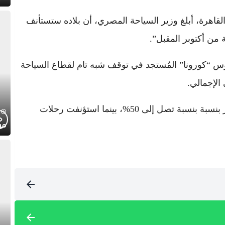
لقاهرة، أبلغ وزير السياحة المصري، أن بلاده ستستأنف
 من أكتوبر المقبل”.
وس “كورونا” المُستجد في توقف شبه تام لقطاع السياحة
وسمحت السلطات المصرية للفنادق باستقبال زوار بنسبة بنسبة تصل إلى 50%، بينما استؤنفت رحلات
موج