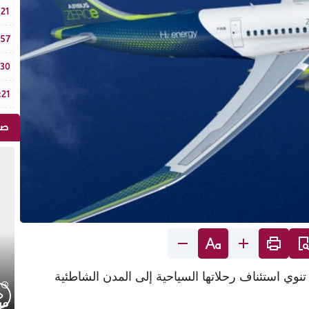
طقس
:21
مصدر
:57
تافر
:30
سبت 
:21
صو
تنوي استئناف رحلاتها السياحية إلى المدن الشاطئية
موجز