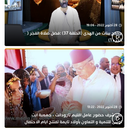
28 أكتوبر 2022 - 19:06
برنامج بينات من الهدى (الحلقة 37) :فضل صلاة الفجر (
الجزء 1)
28 أكتوبر 2022 - 13:22
على شرف حضور عامل اقليم تارودانت ، جمعية ايت
اوسى للتنمية و التعاون بأولاد تايمة تفتتح ايام الاحتفال
بذكرى المولد النبوي