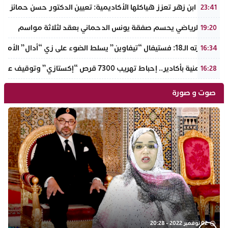
جامعة ابن زهر تعزز هياكلها الأكاديمية: تعيين الدكتور حسن حمائز نائب
23:41
الرجاء الرياضي يحسم صفقة يونس الدحماني بعقد لثلاثة مواسم
19:20
في دورته الـ18: فستيفال “تيفاوين” يسلط الضوء على زي “أدال” الأمازيغي ويكرم رائدات التطريز والتصميم بالـأطلس الصغير
16:34
ضربة أمنية بأكادير.. إحباط تهريب 7300 قرص “إكستازي” وتوقيف عنصرين من ذوي السوابق
16:28
صوت و صورة
02 نوفمبر 2022 - 20:28