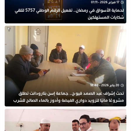
17 فبراير 2026 - 01:11
لحماية الأسواق في رمضان.. تفعيل الرقم الوطني 5757 لتلقي
شكايات المستهلكين
20 يناير 2026 - 18:40
تحت إشراف عبد الصمد قيوح.. جماعة إسن بتارودانت تطلق
مشروعًا مائيًا لتزويد دواري الفيضة وأدوز بالماء الصالح للشرب