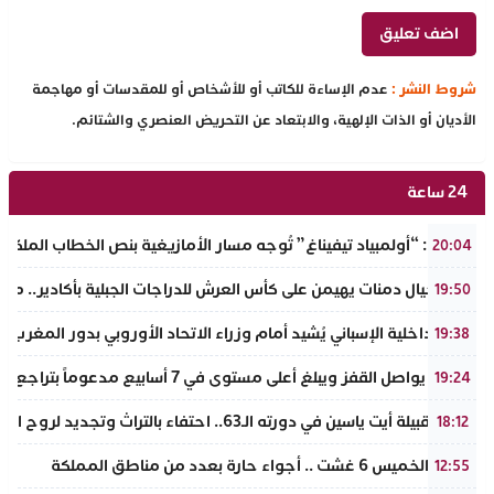
شروط النشر :
عدم الإساءة للكاتب أو للأشخاص أو للمقدسات أو مهاجمة
الأديان أو الذات الإلهية، والابتعاد عن التحريض العنصري والشتائم.
24 ساعة
تفراوت: “أولمبياد تيفيناغ” تُوجه مسار الأمازيغية بنص الخطاب الملكي لأ
20:04
نادي أجيال دمنات يهيمن على كأس العرش للدراجات الجبلية بأكادير.. مر
19:50
وزير الداخلية الإسباني يُشيد أمام وزراء الاتحاد الأوروبي بدور المغرب 
19:38
الذهب يواصل القفز ويبلغ أعلى مستوى في 7 أسابيع مدعوماً بتراجع الدولار وانخفاض عوائد السندات
19:24
ملتقى قبيلة أيت ياسين في دورته الـ63.. احتفاء بالتراث وتجديد لروح الانتماء الوطني
18:12
طقس الخميس 6 غشت .. أجواء حارة بعدد من مناطق المملكة
12:55