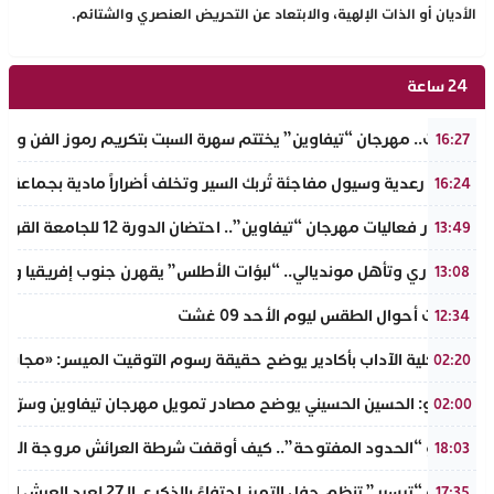
الأديان أو الذات الإلهية، والابتعاد عن التحريض العنصري والشتائم.
24 ساعة
تافراوت.. مهرجان “تيفاوين” يختتم سهرة السبت بتكريم رموز الفن وال
16:27
عاصفة رعدية وسيول مفاجئة تُربك السير وتخلف أضراراً مادية بجماعة أ
16:24
في إطار فعاليات مهرجان “تيفاوين”.. احتضان الدورة 12 للجامعة القروية “محمد خير الدين” بفضاء أزرو واضوم بأملن
13:49
​إنجاز قاري وتأهل مونديالي.. “لبؤات الأطلس” يقهرن جنوب إفريقيا ويت
13:08
توقعات أحوال الطقس ليوم الأحد 09 غشت
12:34
عميد كلية الآداب بأكادير يوضح حقيقة رسوم التوقيت الميسر: «مجانية ال
02:20
بالفيديو: الحسين الحسيني يوضح مصادر تمويل مهرجان تيفاوين وسرّ ال
02:00
​سيناريو “الحدود المفتوحة”.. كيف أوقفت شرطة العرائش مروجة الاته
18:03
جمعية “تيسير” تنظم حفل التميز احتفاءً بالذكرى الـ27 لعيد العرش المجيد وتطلق مبادرة نبيلة لمحاربة الهدر المدرسي
17:35