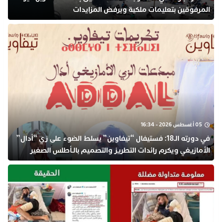
المرفوقين بتعليمات ملكية ويرفض المزايدات
05 أغسطس 2026 - 16:34
في دورته الـ18: فستيفال “تيفاوين” يسلط الضوء على زي “أدال”
الأمازيغي ويكرم رائدات التطريز والتصميم بالـأطلس الصغير