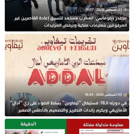
07 أغسطس 2026 - 19:57
مصدر دبلوماسي: المغرب مستعد لتنسيق إعادة القاصرين غير
المرفوقين بتعليمات ملكية ويرفض المزايدات
05 أغسطس 2026 - 16:34
في دورته الـ18: فستيفال “تيفاوين” يسلط الضوء على زي “أدال”
الأمازيغي ويكرم رائدات التطريز والتصميم بالـأطلس الصغير