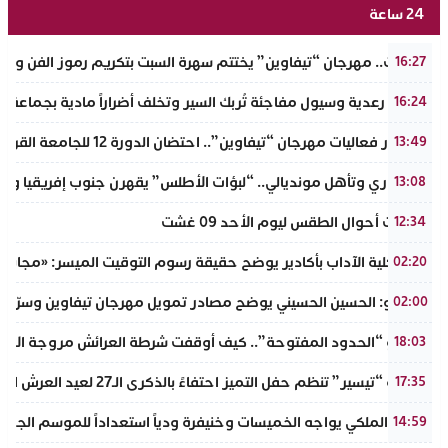
24 ساعة
تافراوت.. مهرجان “تيفاوين” يختتم سهرة السبت بتكريم رموز الفن وال
16:27
عاصفة رعدية وسيول مفاجئة تُربك السير وتخلف أضراراً مادية بجماعة أ
16:24
في إطار فعاليات مهرجان “تيفاوين”.. احتضان الدورة 12 للجامعة القروية “محمد خير الدين” بفضاء أزرو واضوم بأملن
13:49
​إنجاز قاري وتأهل مونديالي.. “لبؤات الأطلس” يقهرن جنوب إفريقيا ويت
13:08
توقعات أحوال الطقس ليوم الأحد 09 غشت
12:34
عميد كلية الآداب بأكادير يوضح حقيقة رسوم التوقيت الميسر: «مجانية ال
02:20
بالفيديو: الحسين الحسيني يوضح مصادر تمويل مهرجان تيفاوين وسرّ ال
02:00
​سيناريو “الحدود المفتوحة”.. كيف أوقفت شرطة العرائش مروجة الاته
18:03
جمعية “تيسير” تنظم حفل التميز احتفاءً بالذكرى الـ27 لعيد العرش المجيد وتطلق مبادرة نبيلة لمحاربة الهدر المدرسي
17:35
الجيش الملكي يواجه الخميسات وخنيفرة ودياً استعداداً للموسم الجديد
14:59