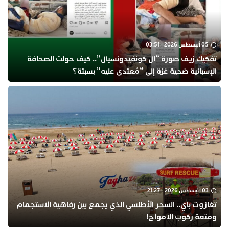
05 أغسطس 2026 - 03:51
تفكيك زيف صورة “إل كونفيدونسيال”.. كيف حولت الصحافة
الإسبانية ضحية غزة إلى “مُعتدى عليه” بسبتة؟
03 أغسطس 2026 - 21:27
تغازوت باي.. السحر الأطلسي الذي يجمع بين رفاهية الاستجمام
ومتعة ركوب الأمواج!