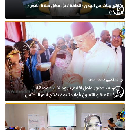
برنامج بينات من الهدى (الحلقة 37) :فضل صلاة الفجر (
الجزء 1)
28 أكتوبر 2022 - 13:22
على شرف حضور عامل اقليم تارودانت ، جمعية ايت
اوسى للتنمية و التعاون بأولاد تايمة تفتتح ايام الاحتفال
بذكرى المولد النبوي