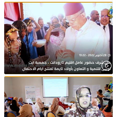
28 أكتوبر 2022 - 13:22
على شرف حضور عامل اقليم تارودانت ، جمعية ايت
اوسى للتنمية و التعاون بأولاد تايمة تفتتح ايام الاحتفال
بذكرى المولد النبوي