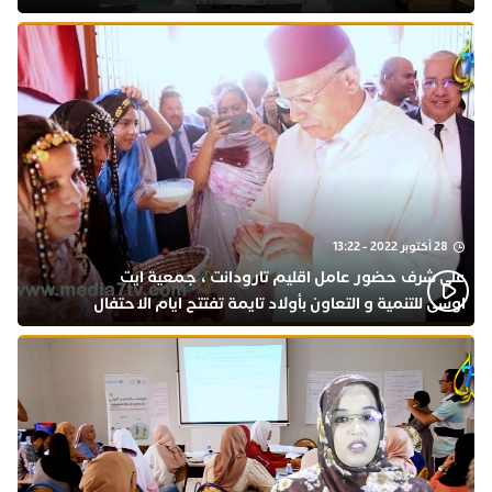
28 أكتوبر 2022 - 13:22
على شرف حضور عامل اقليم تارودانت ، جمعية ايت
اوسى للتنمية و التعاون بأولاد تايمة تفتتح ايام الاحتفال
بذكرى المولد النبوي