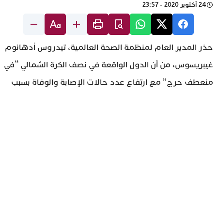
24 أكتوبر 2020 - 23:57
حذر المدير العام لمنظمة الصحة العالمية، تيدروس أدهانوم
غيبريسوس، من أن الدول الواقعة في نصف الكرة الشمالي “في
منعطف حرج” مع ارتفاع عدد حالات الإصابة والوفاة بسبب
فيروس كورونا المستجد.
وقال تيدروس أدهانوم غيبريسوس في مؤتمر صحفي:
“الشهور القليلة المقبلة ستكون صعبة للغاية وبعض الدول
على طريق خطر. الكثير من الدول تشهد زيادة متسارعة في
الحالات،” ودعا للتحرك السريع.من جانبها، ذكرت خبيرة
المنظمة المسؤولة عن شؤون فيروس كورونا، ماري فان
كيركوف، أن المنظمة سجلت نحو 445 ألف حالة كورونا