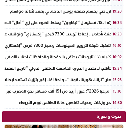
الرجاء الرياضي يحسم صفقة يونس الدحماني بعقد لثلاثة مواسم
19:20
في دورته الـ18: فستيفال “تيفاوين” يسلط الضوء على زي “أدال” الأمازيغي ويكرم رائدات التطريز والتصميم بالـأطلس الصغير
16:34
ضربة أمنية بأكادير.. إحباط تهريب 7300 قرص “إكستازي” وتوقيف عنصرين من ذوي السوابق
16:28
أكادير: تفكيك شبكة لترويج المهلوسات وحجز 7300 قرص “إكستازي” بين يت ملول والدشيرة
16:10
دوار “تݣيامت” بتارودانت يحتفي بالحفظة والحافظات لكتاب الله في احتفا
16:02
أكادير تتأهب لاحتضان الدورة الخامسة للملتقى الدولي “تاريخ القفطا
15:34
تحت شعار “تراثنا، هويتنا، قوتنا”.. واحة أفلا إغير بتزنيت تستعد لإطلاق 
15:23
عملية “مرحبا 2026”: عبور أزيد من 151 ألف مسافر نحو المغرب عبر مينائي الجزيرة الخضراء وطريفة خلال 4 أيام
15:10
موجة حر وزخات رعدية.. تفاصيل حالة الطقس ليوم الأربعاء
14:30
صوت و صورة