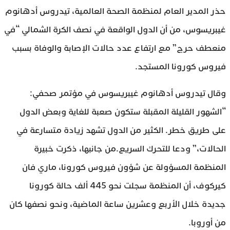
حذر المدير العام لمنظمة الصحة العالمية، تيدروس أدهانوم
غيبريسوس، من أن الدول الواقعة في نصف الكرة الشمالي “في
منعطف حرج” مع ارتفاع عدد حالات الإصابة والوفاة بسبب
فيروس كورونا المستجد.
وقال تيدروس أدهانوم غيبريسوس في مؤتمر صحفي:
“الشهور القليلة المقبلة ستكون صعبة للغاية وبعض الدول
على طريق خطر. الكثير من الدول تشهد زيادة متسارعة في
الحالات،” ودعا للتحرك السريع.من جانبها، ذكرت خبيرة
المنظمة المسؤولة عن شؤون فيروس كورونا، ماري فان
كيركوف، أن المنظمة سجلت نحو 445 ألف حالة كورونا
جديدة خلال الأربع وعشرين ساعة الماضية، ونحو نصفها كان
من أوروبا.