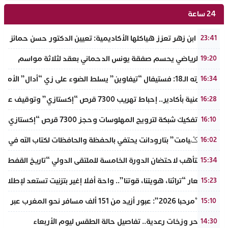
24 ساعة
جامعة ابن زهر تعزز هياكلها الأكاديمية: تعيين الدكتور حسن حمائز نائب
23:41
الرجاء الرياضي يحسم صفقة يونس الدحماني بعقد لثلاثة مواسم
19:20
في دورته الـ18: فستيفال “تيفاوين” يسلط الضوء على زي “أدال” الأمازيغي ويكرم رائدات التطريز والتصميم بالـأطلس الصغير
16:34
ضربة أمنية بأكادير.. إحباط تهريب 7300 قرص “إكستازي” وتوقيف عنصرين من ذوي السوابق
16:28
أكادير: تفكيك شبكة لترويج المهلوسات وحجز 7300 قرص “إكستازي” بين يت ملول والدشيرة
16:10
دوار “تݣيامت” بتارودانت يحتفي بالحفظة والحافظات لكتاب الله في احتفا
16:02
أكادير تتأهب لاحتضان الدورة الخامسة للملتقى الدولي “تاريخ القفطا
15:34
تحت شعار “تراثنا، هويتنا، قوتنا”.. واحة أفلا إغير بتزنيت تستعد لإطلاق 
15:23
عملية “مرحبا 2026”: عبور أزيد من 151 ألف مسافر نحو المغرب عبر مينائي الجزيرة الخضراء وطريفة خلال 4 أيام
15:10
موجة حر وزخات رعدية.. تفاصيل حالة الطقس ليوم الأربعاء
14:30