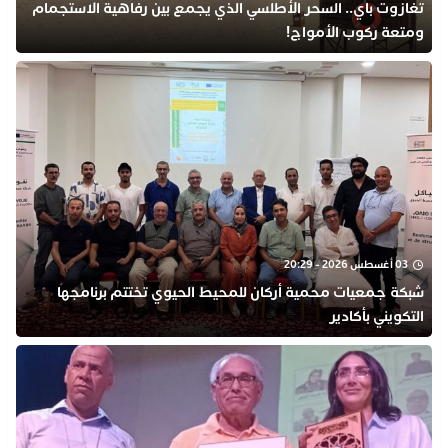
تغازوت باي.. السحر الأطلسي الذي يجمع بين رفاهية الاستجمام
ومتعة ركوب الأمواج!
03 أغسطس 2026 - 20:29
شبكة جمعيات محمية أركان للمحيط الحيوي تختتم برنامجها
التكويني بأكادير