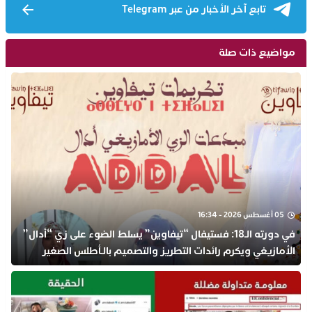
تابع آخر الأخبار من عبر Telegram
مواضيع ذات صلة
05 أغسطس 2026 - 16:34
في دورته الـ18: فستيفال “تيفاوين” يسلط الضوء على زي “أدال”
الأمازيغي ويكرم رائدات التطريز والتصميم بالـأطلس الصغير