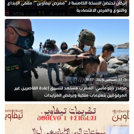
إنزكان تحتضن النسخة الخامسة لـ “معرض تيفاوين”: ملتقى الإبداع
والتنوع والفرص الاقتصادية
07 أغسطس 2026 - 19:57
مصدر دبلوماسي: المغرب مستعد لتنسيق إعادة القاصرين غير
المرفوقين بتعليمات ملكية ويرفض المزايدات