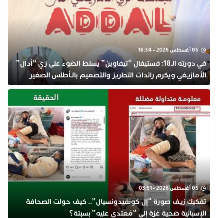
05 أغسطس 2026 - 16:34
في دورته الـ18: فستيفال “تيفاوين” يسلط الضوء على زي “أدال”
الأمازيغي ويكرم رائدات التطريز والتصميم بالـأطلس الصغير
05 أغسطس 2026 - 03:51
تفكيك زيف صورة “إل كونفيدونسيال”.. كيف حولت الصحافة
الإسبانية ضحية غزة إلى “مُعتدى عليه” بسبتة؟