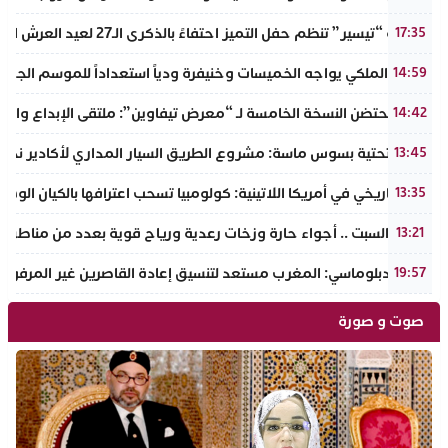
جمعية “تيسير” تنظم حفل التميز احتفاءً بالذكرى الـ27 لعيد العرش المجيد وتطلق مبادرة نبيلة لمحاربة الهدر المدرسي
17:35
الجيش الملكي يواجه الخميسات وخنيفرة ودياً استعداداً للموسم الجديد
14:59
إنزكان تحتضن النسخة الخامسة لـ “معرض تيفاوين”: ملتقى الإبداع والت
14:42
البنية التحتية بسوس ماسة: مشروع الطريق السيار المداري لأكادير نحو ت
13:45
تحول تاريخي في أمريكا اللاتينية: كولومبيا تسحب اعترافها بالكيان الو
13:35
طقس السبت .. أجواء حارة وزخات رعدية ورياح قوية بعدد من مناطق 
13:21
مصدر دبلوماسي: المغرب مستعد لتنسيق إعادة القاصرين غير المرفوقي
19:57
صوت و صورة