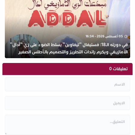
05 أغسطس 2026 - 16:34
في دورته الـ18: فستيفال “تيفاوين” يسلط الضوء على زي “أدال”
الأمازيغي ويكرم رائدات التطريز والتصميم بالـأطلس الصغير
تعليقات 0