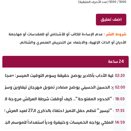
1000
/
1000
(عدد الأحرف المتبقية)
شروط النشر :
عدم الإساءة للكاتب أو للأشخاص أو للمقدسات أو مهاجمة
الأديان أو الذات الإلهية، والابتعاد عن التحريض العنصري والشتائم.
24 ساعة
عميد كلية الآداب بأكادير يوضح حقيقة رسوم التوقيت الميسر: «مجانية ال
02:20
بالفيديو: الحسين الحسيني يوضح مصادر تمويل مهرجان تيفاوين وسرّ ال
02:00
​سيناريو “الحدود المفتوحة”.. كيف أوقفت شرطة العرائش مروجة الاته
18:03
جمعية “تيسير” تنظم حفل التميز احتفاءً بالذكرى الـ27 لعيد العرش المجيد وتطلق مبادرة نبيلة لمحاربة الهدر المدرسي
17:35
الجيش الملكي يواجه الخميسات وخنيفرة ودياً استعداداً للموسم الجديد
14:59