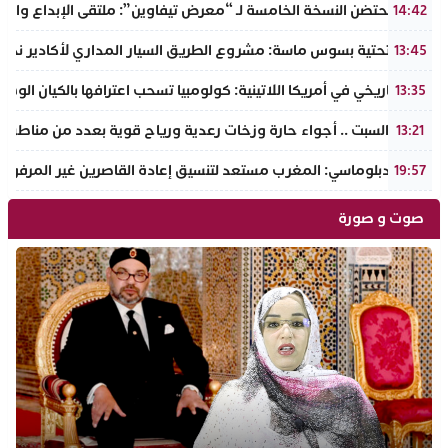
إنزكان تحتضن النسخة الخامسة لـ “معرض تيفاوين”: ملتقى الإبداع والت
14:42
البنية التحتية بسوس ماسة: مشروع الطريق السيار المداري لأكادير نحو ت
13:45
تحول تاريخي في أمريكا اللاتينية: كولومبيا تسحب اعترافها بالكيان الو
13:35
طقس السبت .. أجواء حارة وزخات رعدية ورياح قوية بعدد من مناطق 
13:21
مصدر دبلوماسي: المغرب مستعد لتنسيق إعادة القاصرين غير المرفوقي
19:57
صوت و صورة