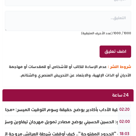
1000
/
1000
(عدد الأحرف المتبقية)
شروط النشر :
عدم الإساءة للكاتب أو للأشخاص أو للمقدسات أو مهاجمة
الأديان أو الذات الإلهية، والابتعاد عن التحريض العنصري والشتائم.
24 ساعة
عميد كلية الآداب بأكادير يوضح حقيقة رسوم التوقيت الميسر: «مجانية ال
02:20
بالفيديو: الحسين الحسيني يوضح مصادر تمويل مهرجان تيفاوين وسرّ ال
02:00
​سيناريو “الحدود المفتوحة”.. كيف أوقفت شرطة العرائش مروجة الاته
18:03