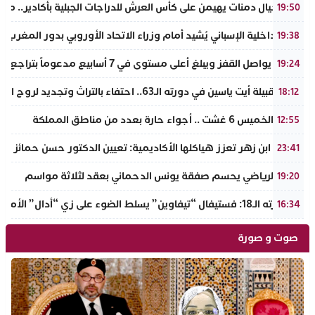
نادي أجيال دمنات يهيمن على كأس العرش للدراجات الجبلية بأكادير.. مر
19:50
وزير الداخلية الإسباني يُشيد أمام وزراء الاتحاد الأوروبي بدور المغرب 
19:38
الذهب يواصل القفز ويبلغ أعلى مستوى في 7 أسابيع مدعوماً بتراجع الدولار وانخفاض عوائد السندات
19:24
ملتقى قبيلة أيت ياسين في دورته الـ63.. احتفاء بالتراث وتجديد لروح الانتماء الوطني
18:12
طقس الخميس 6 غشت .. أجواء حارة بعدد من مناطق المملكة
12:55
جامعة ابن زهر تعزز هياكلها الأكاديمية: تعيين الدكتور حسن حمائز نائب
23:41
الرجاء الرياضي يحسم صفقة يونس الدحماني بعقد لثلاثة مواسم
19:20
في دورته الـ18: فستيفال “تيفاوين” يسلط الضوء على زي “أدال” الأمازيغي ويكرم رائدات التطريز والتصميم بالـأطلس الصغير
16:34
صوت و صورة