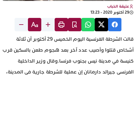
عتيقة الخباب
29 أكتوبر 2020 - 13:23
قالت الشرطة الفرنسية اليوم الخميس 29 أكتوبر أن ثلاثة
أشخاص قتلوا وأصيب عدد آخر بعد هجوم طعن بالسكين قرب
كنيسة في مدينة نيس بجنوب فرنسا.وقال وزير الداخلية
الفرنسي جيرالد دارمانان إن عملية للشرطة جارية في المدينة،
بينما قال كريستيان إستروزي رئيس بلدية نيس إن السلطات
ألقت القبض على المشتبه به مضيفا أنه يعتقد أن الهجوم عمل
إرهابي. وقال مصدر بالشرطة الفرنسية أن ضحيتين من الثلاثة
هم امرأة قطع المهاجم رأسها ورجل توفي بضربات سكين في
الحلق.كما أضاف أن طلقات نارية سمعت في المنطقة في