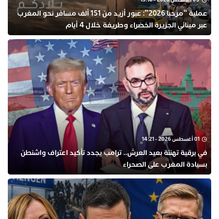
عملية “مرحبا 2026”: عبور أزيد من 151 ألف مسافر نحو المغرب
عبر مينائي الجزيرة الخضراء وطريفة خلال 4 أيام
01 أغسطس 2026 - 14:21
في برقية تهنئة بعيد العرش.. ترامب يجدد تأكيد اعتراف واشنطن
بسيادة المغرب على الصحراء