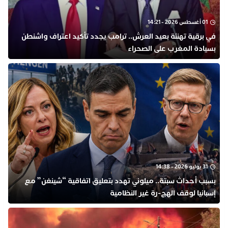
01 أغسطس 2026 - 14:21
في برقية تهنئة بعيد العرش.. ترامب يجدد تأكيد اعتراف واشنطن
بسيادة المغرب على الصحراء
31 يوليو 2026 - 14:38
بسبب أحداث سبتة.. ميلوني تهدد بتعليق اتفاقية “شينغن” مع
إسبانيا لوقف الهج-رة غير النظامية