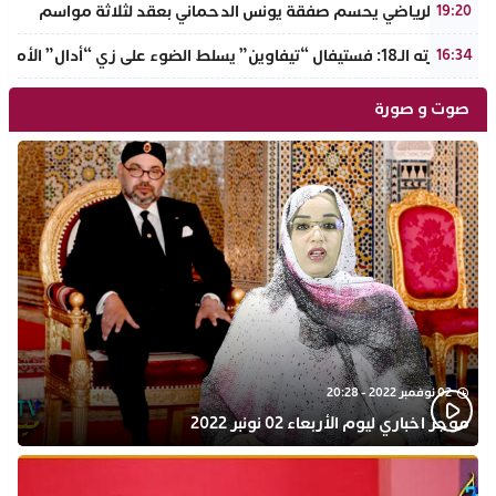
الرجاء الرياضي يحسم صفقة يونس الدحماني بعقد لثلاثة مواسم
19:20
في دورته الـ18: فستيفال “تيفاوين” يسلط الضوء على زي “أدال” الأمازيغي ويكرم رائدات التطريز والتصميم بالـأطلس الصغير
16:34
صوت و صورة
02 نوفمبر 2022 - 20:28
موجز اخباري ليوم الأربعاء 02 نونبر 2022