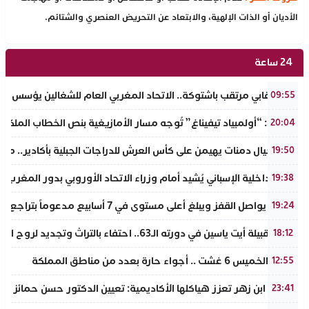
الأديان أو الذات الإلهية، والابتعاد عن التحريض العنصري والشتائم.
24 ساعة
حدث نقابي مرتقب باشتوكة.. الاتحاد المغربي العام للشغالين يؤسس مك
09:55
تفراوت: “أولمبياد تيفيناغ” تُوجه مسار الأمازيغية بنص الخطاب الملكي لأ
20:04
نادي أجيال دمنات يهيمن على كأس العرش للدراجات الجبلية بأكادير.. مر
19:50
وزير الداخلية الإسباني يُشيد أمام وزراء الاتحاد الأوروبي بدور المغرب 
19:38
الذهب يواصل القفز ويبلغ أعلى مستوى في 7 أسابيع مدعوماً بتراجع الدولار وانخفاض عوائد السندات
19:24
ملتقى قبيلة أيت ياسين في دورته الـ63.. احتفاء بالتراث وتجديد لروح الانتماء الوطني
18:12
طقس الخميس 6 غشت .. أجواء حارة بعدد من مناطق المملكة
12:55
جامعة ابن زهر تعزز هياكلها الأكاديمية: تعيين الدكتور حسن حمائز نائب
23:41