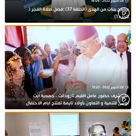
28 أكتوبر 2022 - 19:06
برنامج بينات من الهدى (الحلقة 37) :فضل صلاة الفجر (
الجزء 1)
28 أكتوبر 2022 - 13:22
على شرف حضور عامل اقليم تارودانت ، جمعية ايت
اوسى للتنمية و التعاون بأولاد تايمة تفتتح ايام الاحتفال
بذكرى المولد النبوي