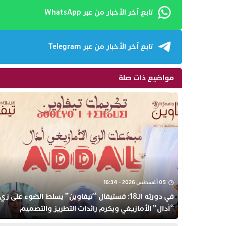
تابع آخر الأخبار من عبر WhatsApp
تابع آخر الأخبار من عبر Telegram
مواضيع ذات صلة
05 أغسطس 2026 - 16:34
في دورته الـ18: فستيفال “تيفاوين” يسلط الضوء على زي
“أدال” الأمازيغي ويكرم رائدات التطريز والتصميم
بالـأطلس الصغير