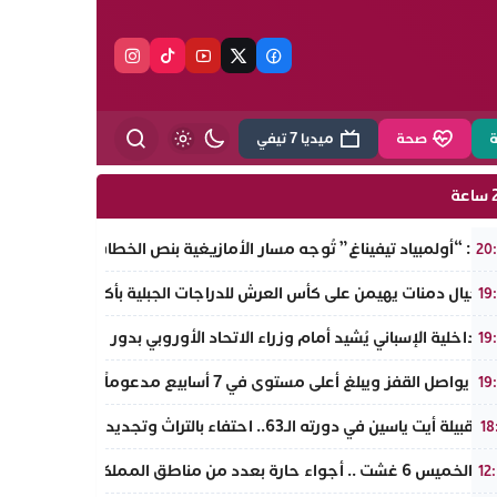
ة
صحة
ميديا 7 تيفي
ة
وت: “أولمبياد تيفيناغ” تُوجه مسار الأمازيغية بنص الخطاب الملكي لأجدير ض
20
 أجيال دمنات يهيمن على كأس العرش للدراجات الجبلية بأكادير.. مروان دا
19
 الداخلية الإسباني يُشيد أمام وزراء الاتحاد الأوروبي بدور المغرب “الإيج
19
اصل القفز ويبلغ أعلى مستوى في 7 أسابيع مدعوماً بتراجع الدولار وانخفاض عوائد السندات
19
يلة أيت ياسين في دورته الـ63.. احتفاء بالتراث وتجديد لروح الانتماء الوطني
18
 غشت .. أجواء حارة بعدد من مناطق المملكة
12