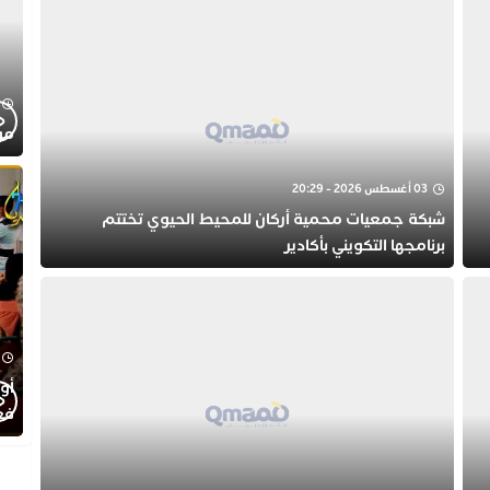
موجز
03 أغسطس 2026 - 20:29
شبكة جمعيات محمية أركان للمحيط الحيوي تختتم
برنامجها التكويني بأكادير
أول
فع
الط
الت