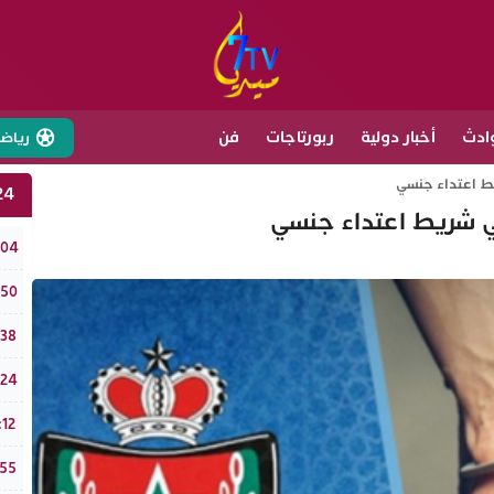
ادث
أخبار دولية
ربورتاجات
فن
رياض
ط اعتداء جنسي
24 ساع
ي شريط اعتداء جنسي
تفرا
:04
نادي
:50
وزير
:38
الذهب يو
:24
ملتقى قب
:12
طقس الخميس 6
:55