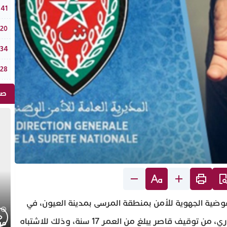
جامع
:41
الر
:20
في دورته الـ18: فستيفال “تيفاوين”
:34
ضربة أمني
:28
صو
فوضية الجهوية للأمن بمنطقة المرسى بمدينة العيون، في
الساعات الأولى من صباح اليوم الثلاثاء 13 أكتوبر الجاري، من توقيف قاصر يبلغ من العمر 17 سنة، وذلك للاشتباه
موجز