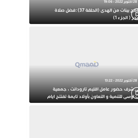
28 أكتوبر 2022 - 19:06
برنامج بينات من الهدى (الحلقة 37) :فضل صلاة
جر ( الجزء 1)
28 أكتوبر 2022 - 13:22
ى شرف حضور عامل اقليم تارودانت ، جمعية
 اوسى للتنمية و التعاون بأولاد تايمة تفتتح ايام
حتفال بذكرى المولد النبوي