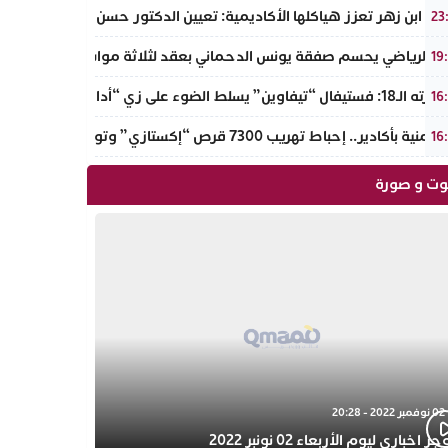
ة ابن زهر تعزز هياكلها الأكاديمية: تعيين الدكتور حسن حمائز نائبا للرئ
23
جاء الرياضي يحسم صفقة يونس الدحماني بعقد لثلاثة مواسم
19
 يسلط الضوء على زي “أدال” الأمازيغي ويكرم رائدات التطريز والتصميم بالـأطلس الصغير
16
ة بأكادير.. إحباط تهريب 7300 قرص “إكستازي” وتوقيف عنصرين من ذوي السوابق
16
ت و صورة
02 نوفمبر 2022 - 20:28
 اخباري ليوم الأربعاء 02 نونبر 2022