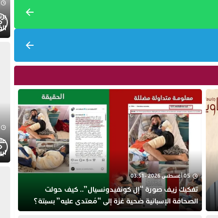
الف
عل
ايت
الا
05 أغسطس 2026 - 03:51
تفكيك زيف صورة “إل كونفيدونسيال”.. كيف حولت
الصحافة الإسبانية ضحية غزة إلى “مُعتدى عليه” بسبتة؟