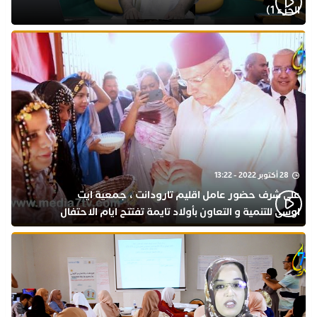
الجزء 1)
28 أكتوبر 2022 - 13:22
على شرف حضور عامل اقليم تارودانت ، جمعية ايت
اوسى للتنمية و التعاون بأولاد تايمة تفتتح ايام الاحتفال
بذكرى المولد النبوي