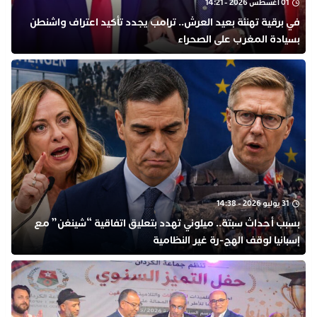
01 أغسطس 2026 - 14:21
في برقية تهنئة بعيد العرش.. ترامب يجدد تأكيد اعتراف واشنطن
بسيادة المغرب على الصحراء
31 يوليو 2026 - 14:38
بسبب أحداث سبتة.. ميلوني تهدد بتعليق اتفاقية “شينغن” مع
إسبانيا لوقف الهج-رة غير النظامية