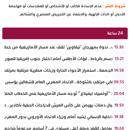
شروط النشر :
عدم الإساءة للكاتب أو للأشخاص أو للمقدسات أو مهاجمة
الأديان أو الذات الإلهية، والابتعاد عن التحريض العنصري والشتائم.
24 ساعة
تافراوت.. ندوة بمهرجان ‘تيفاوين’ تقف عند مسار الأمازيغية من خطاب أ
15:30
سبت الحسم بالرباط.. لبؤات الأطلس أمام اختبار جنوب إفريقيا للعبور إل
15:21
طقس الجمعة.. استمرار الأجواء الحارة وزخات مطرية مرتقبة بمرتفعا
14:58
حدث نقابي مرتقب باشتوكة.. الاتحاد المغربي العام للشغالين يؤسس مك
09:55
تفراوت: “أولمبياد تيفيناغ” تُوجه مسار الأمازيغية بنص الخطاب الملكي لأ
20:04
نادي أجيال دمنات يهيمن على كأس العرش للدراجات الجبلية بأكادير.. مر
19:50
وزير الداخلية الإسباني يُشيد أمام وزراء الاتحاد الأوروبي بدور المغرب 
19:38
الذهب يواصل القفز ويبلغ أعلى مستوى في 7 أسابيع مدعوماً بتراجع الدولار وانخفاض عوائد السندات
19:24