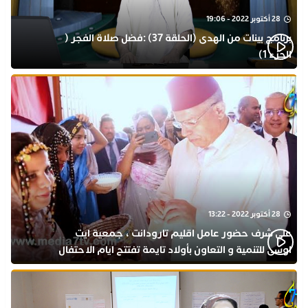
28 أكتوبر 2022 - 19:06
برنامج بينات من الهدى (الحلقة 37) :فضل صلاة الفجر (
الجزء 1)
28 أكتوبر 2022 - 13:22
على شرف حضور عامل اقليم تارودانت ، جمعية ايت
اوسى للتنمية و التعاون بأولاد تايمة تفتتح ايام الاحتفال
بذكرى المولد النبوي