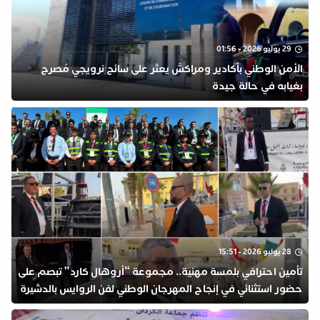
29 يوليو 2026 - 01:56
​الأمن الوطني بأكادير ومراكش يعثر على سائح نرويجي مُصرح
بغيابه في حالة جيدة
28 يوليو 2026 - 15:51
تأمين احترافي بلمسة مهنية.. مجموعة “أروهال كارد” تبصم على
حضور استثنائي في إنجاح المهرجان الوطني لفن الروايس بالدشيرة