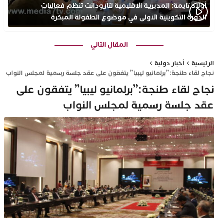
أولاد تايمة: المديرية الاقليمية لتارودانت تنظم فعاليات
الدورة التكوينية الاولى في موضوع الطفولة المبكرة
بمركز التكوين ثانوية الحسن الثاني التأهيلية
المقال التالي
الرئيسية
أخبار دولية
نجاح لقاء طنجة:”برلمانيو ليبيا” يتفقون على عقد جلسة رسمية لمجلس النواب
نجاح لقاء طنجة:”برلمانيو ليبيا” يتفقون على
عقد جلسة رسمية لمجلس النواب