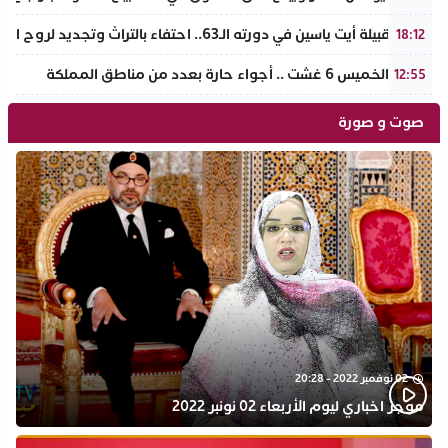
ملتقى قبيلة أيت ياسين في دورته الـ63.. احتفاء بالتراث وتجديد لروح الانتماء الوطني
18:12
طقس الخميس 6 غشت .. أجواء حارة بعدد من مناطق المملكة
12:55
صوت و صورة
02 نوفمبر 2022 - 20:28
موجز اخباري ليوم الأربعاء 02 نونبر 2022