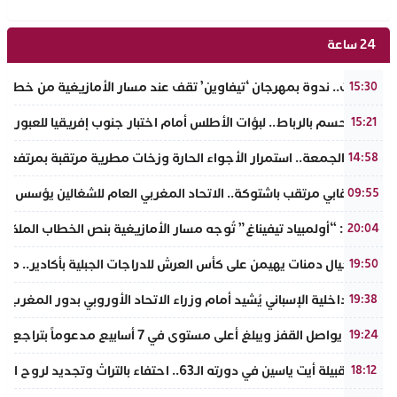
24 ساعة
تافراوت.. ندوة بمهرجان ‘تيفاوين’ تقف عند مسار الأمازيغية من خطاب أ
15:30
سبت الحسم بالرباط.. لبؤات الأطلس أمام اختبار جنوب إفريقيا للعبور إل
15:21
طقس الجمعة.. استمرار الأجواء الحارة وزخات مطرية مرتقبة بمرتفعا
14:58
حدث نقابي مرتقب باشتوكة.. الاتحاد المغربي العام للشغالين يؤسس مك
09:55
تفراوت: “أولمبياد تيفيناغ” تُوجه مسار الأمازيغية بنص الخطاب الملكي لأ
20:04
نادي أجيال دمنات يهيمن على كأس العرش للدراجات الجبلية بأكادير.. مر
19:50
وزير الداخلية الإسباني يُشيد أمام وزراء الاتحاد الأوروبي بدور المغرب 
19:38
الذهب يواصل القفز ويبلغ أعلى مستوى في 7 أسابيع مدعوماً بتراجع الدولار وانخفاض عوائد السندات
19:24
ملتقى قبيلة أيت ياسين في دورته الـ63.. احتفاء بالتراث وتجديد لروح الانتماء الوطني
18:12