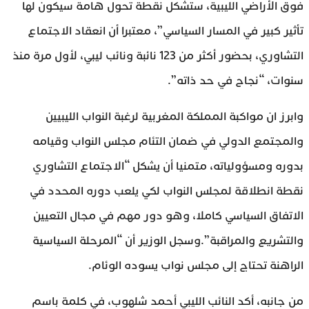
فوق الأراضي الليبية، ستشكل نقطة تحول هامة سيكون لها
تأثير كبير في المسار السياسي”، معتبرا أن انعقاد الاجتماع
التشاوري، بحضور أكثر من 123 نائبة ونائب ليبي، لأول مرة منذ
سنوات، “نجاح في حد ذاته”.
وابرز ان مواكبة المملكة المغربية لرغبة النواب الليبيين
والمجتمع الدولي في ضمان التئام مجلس النواب وقيامه
بدوره ومسؤولياته، متمنيا أن يشكل “الاجتماع التشاوري
نقطة انطلاقة لمجلس النواب لكي يلعب دوره المحدد في
الاتفاق السياسي كاملا، وهو دور مهم في مجال التعيين
والتشريع والمراقبة”.وسجل الوزير أن “المرحلة السياسية
الراهنة تحتاج إلى مجلس نواب يسوده الوئام.
من جانبه، أكد النائب الليبي أحمد شلهوب، في كلمة باسم