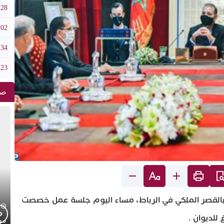
ضربة أمن
:28
دوار
:02
أكا
:34
تحت 
:23
صو
، بالقصر الملكي في الرباط، مساء اليوم جلسة عمل خصصت
موج