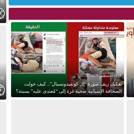
الف
05 أغسطس 2026 - 03:51
تفكيك زيف صورة “إل كونفيدونسيال”.. كيف حولت
عل
الصحافة الإسبانية ضحية غزة إلى “مُعتدى عليه” بسبتة؟
ايت
ايا