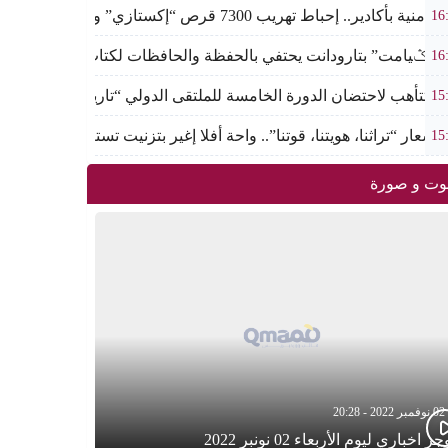
ية بأكادير.. إحباط تهريب 7300 قرص “إكستازي” وتوقيف عنصرين من ذوي السوابق
16
 “تݣيامت” بتارودانت يحتفي بالحفظة والحافظات لكتاب الله في احتفالية
16
دير تتأهب لاحتضان الدورة الخامسة للملتقى الدولي “تاريخ القفطان”
15
شعار “تراثنا، هويتنا، قوتنا”.. واحة أفلا إغير بتزنيت تستعد لإطلاق الد
15
ت و صورة
02 نوفمبر 2022 - 20:28
ز اخباري ليوم الأربعاء 02 نونبر 2022