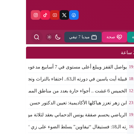
ة
صحة
ميديا 7 تيفي
ة
واصل القفز ويبلغ أعلى مستوى في 7 أسابيع مدعوماً بتراجع الدولار وانخفاض عوائد السندات
19
يلة أيت ياسين في دورته الـ63.. احتفاء بالتراث وتجديد لروح الانتماء الوطني
18
6 غشت .. أجواء حارة بعدد من مناطق المملكة
12
ة ابن زهر تعزز هياكلها الأكاديمية: تعيين الدكتور حسن حمائز نائبا لل
23
جاء الرياضي يحسم صفقة يونس الدحماني بعقد لثلاثة مواسم
19
ن” يسلط الضوء على زي “أدال” الأمازيغي ويكرم رائدات التطريز والتصميم بالـأطلس الصغير
16