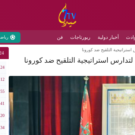
ادث
أخبار دولية
ربورتاجات
فن
رياض
ستراتيجية التلقيح ضد كورونا
24 ساع
تدارس استراتيجية التلقيح ضد كورونا
الذهب ي
:24
ملتقى قب
:12
طقس الخميس 
:55
جامع
:41
الر
:20
في دورته الـ18: فستيفال “تيفاوي
:34