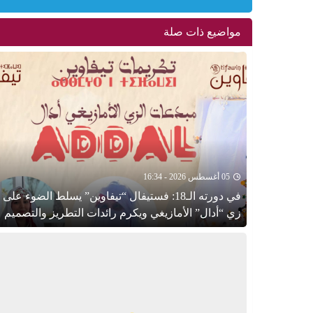
مواضيع ذات صلة
05 أغسطس 2026 - 16:34
في دورته الـ18: فستيفال “تيفاوين” يسلط الضوء على
زي “أدال” الأمازيغي ويكرم رائدات التطريز والتصميم
بالـأطلس الصغير