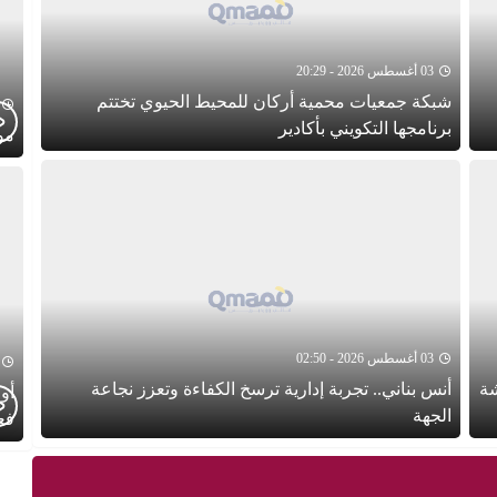
03 أغسطس 2026 - 20:29
شبكة جمعيات محمية أركان للمحيط الحيوي تختتم
برنامجها التكويني بأكادير
موجز
03 أغسطس 2026 - 02:50
شة
أنس بناني.. تجربة إدارية ترسخ الكفاءة وتعزز نجاعة
أول
الجهة
فع
ال
الث