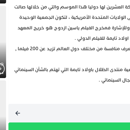
لمشاركة العشرين لها دوليا هذا الموسم والتي من خلالها صالت
الولايات المتحدة الأمريكية ، لتكون الجمعية الوحيدة
 .وللإشارة فمخرج الفيلم ياسين ازدوح هو خريج المعهد
لاد تايمة للفيلم الدولي .
وبخصوص المهرجان الدولي للسينما بجنوب افريقيا يعرف منافسة من مختلف دول العالم تزيد عن 200 فيلما ,
ة منتدى الظلال باولاد تايمة التي تهتم بالشأن السينمائي
موج
ال السينمائي .