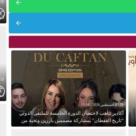
الف
عل
ايت
ايا
05 أغسطس 2026 - 15:34
أكادير تتأهب لاحتضان الدورة الخامسة للملتقى الدولي
“تاريخ القفطان” بمشاركة مصممين بارزين ونخبة من
الشخصيات الدبلوماسية