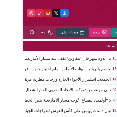
ة
صحة
ميديا 7 تيفي
ة
اوت.. ندوة بمهرجان ‘تيفاوين’ تقف عند مسار الأمازيغية من خطاب أجدي
15
الحسم بالرباط.. لبؤات الأطلس أمام اختبار جنوب إفريقيا للعبور إلى 
15
 الجمعة.. استمرار الأجواء الحارة وزخات مطرية مرتقبة بمرتفعات ا
14
 نقابي مرتقب باشتوكة.. الاتحاد المغربي العام للشغالين يؤسس مكتبً
09
وت: “أولمبياد تيفيناغ” تُوجه مسار الأمازيغية بنص الخطاب الملكي لأجدي
20
 أجيال دمنات يهيمن على كأس العرش للدراجات الجبلية بأكادير.. مروا
19