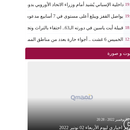
 الداخلية الإسباني يُشيد أمام وزراء الاتحاد الأوروبي بدور المغرب “الإ
19
واصل القفز ويبلغ أعلى مستوى في 7 أسابيع مدعوماً بتراجع الدولار وانخفاض عوائد السندات
19
يلة أيت ياسين في دورته الـ63.. احتفاء بالتراث وتجديد لروح الانتماء الوطني
18
6 غشت .. أجواء حارة بعدد من مناطق المملكة
12
ت و صورة
02 نوفمبر 2022 - 20:28
ز اخباري ليوم الأربعاء 02 نونبر 2022