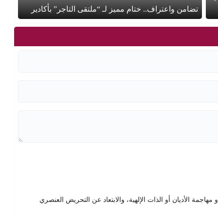
تضامن واعتراف.. ختام مميز لـ “ملتقى التاجر” بأكادير
هاجمة الأديان أو الذات الإلهية، والابتعاد عن التحريض العنصري