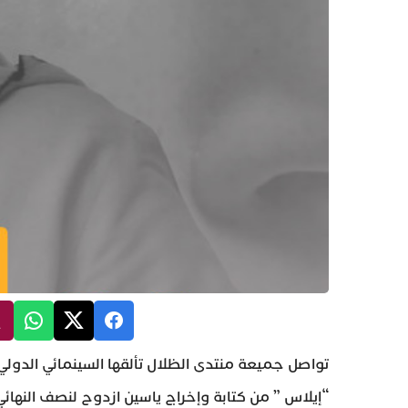
تواصل جميعة منتدى الظلال تألقها السينمائي الدولي و
“إيلاس ” من كتابة وإخراج ياسين ازدوح لنصف النهائي