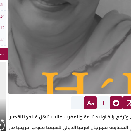
وزير
:38
الذهب ي
:24
ملتقى قب
:12
طقس الخميس 
:55
صو
ترفع راية اولاد تايمة والمغرب عاليا بـتأهل فيلمها القصير
 المسابقة بمهرجان افرقيا الدولي للسينما بجنوب إفريقيا من
موج