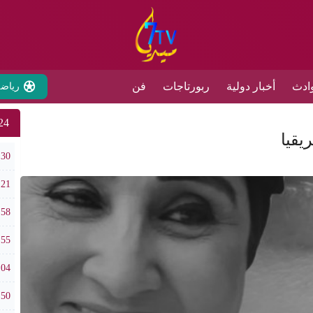
ادث
أخبار دولية
ربورتاجات
فن
رياض
24 ساع
يقيا
تافر
:30
سبت 
:21
طقس
:58
حدث
:55
تفرا
:04
نادي
:50