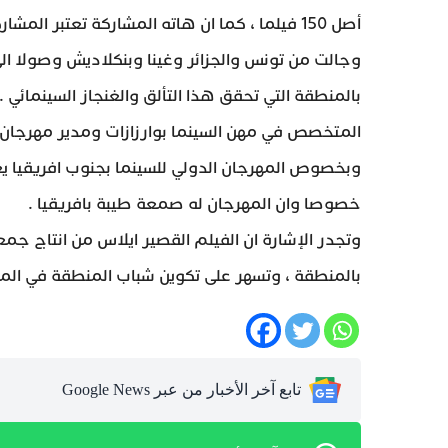
أصل 150 فيلما ، كما ان هاته المشاركة تعتبر ا
وجالت من تونس والجزائر وغينا وبنكلاديش وصولا الى 
بالمنطقة التي تحقق هذا التألق والغنجاز السينمائي
المتخصص في مهن السينما بوارزازات ومدير مهرجان او
خصوصا وان المهرجان له صمعة طيبة بافريقيا .
وتجدر الإشارة ان الفيلم القصير ايلاس من انتاج جمعي
بالمنطقة ، وتسهر على تكوين شباب المنطقة في المج
تابع آخر الأخبار من عبر Google News