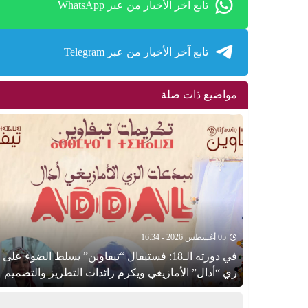
تابع آخر الأخبار من عبر WhatsApp
تابع آخر الأخبار من عبر Telegram
مواضيع ذات صلة
05 أغسطس 2026 - 16:34
في دورته الـ18: فستيفال “تيفاوين” يسلط الضوء على
زي “أدال” الأمازيغي ويكرم رائدات التطريز والتصميم
بالـأطلس الصغير