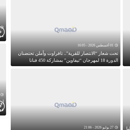
موجز
01 أغسطس 2026 - 16:05
تحت شعار “الانتصار للقرية”.. تافراوت وأملن تحتضنان
الدورة 18 لمهرجان “تيفاوين” بمشاركة 450 فنانا
أول
فع
ال
الث
27 يوليو 2026 - 21:06
ا