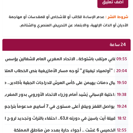
شروط النشر :
عدم الإساءة للكاتب أو للأشخاص أو للمقدسات أو مهاجمة
الأديان أو الذات الإلهية، والابتعاد عن التحريض العنصري والشتائم.
24 ساعة
حدث نقابي مرتقب باشتوكة.. الاتحاد المغربي العام للشغالين يؤسس مك
09:55
تفراوت: “أولمبياد تيفيناغ” تُوجه مسار الأمازيغية بنص الخطاب الملكي لأ
20:04
نادي أجيال دمنات يهيمن على كأس العرش للدراجات الجبلية بأكادير.. مر
19:50
وزير الداخلية الإسباني يُشيد أمام وزراء الاتحاد الأوروبي بدور المغرب 
19:38
الذهب يواصل القفز ويبلغ أعلى مستوى في 7 أسابيع مدعوماً بتراجع الدولار وانخفاض عوائد السندات
19:24
ملتقى قبيلة أيت ياسين في دورته الـ63.. احتفاء بالتراث وتجديد لروح الانتماء الوطني
18:12
طقس الخميس 6 غشت .. أجواء حارة بعدد من مناطق المملكة
12:55