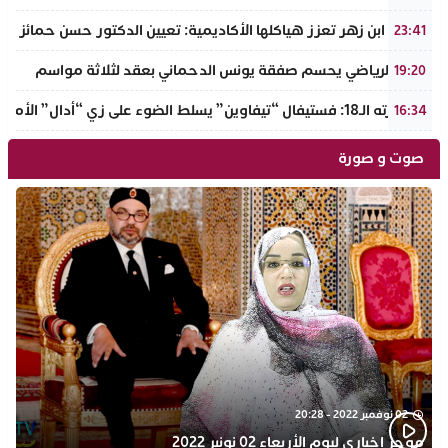
جامعة ابن زهر تعزز هياكلها الأكاديمية: تعيين الدكتور حسن حمائز نائب
23:41
الرجاء الرياضي يحسم صفقة يونس الدحماني بعقد لثلاثة مواسم
19:20
في دورته الـ18: فستيفال “تيفاوين” يسلط الضوء على زي “أدال” الأمازيغي ويكرم رائدات التطريز والتصميم بالـأطلس الصغير
16:34
صوت و صورة
02 نوفمبر 2022 - 20:28
موجز اخباري ليوم الأربعاء 02 نونبر 2022