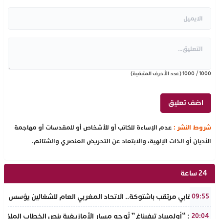
1000
/
1000
(عدد الأحرف المتبقية)
شروط النشر :
عدم الإساءة للكاتب أو للأشخاص أو للمقدسات أو مهاجمة
الأديان أو الذات الإلهية، والابتعاد عن التحريض العنصري والشتائم.
24 ساعة
حدث نقابي مرتقب باشتوكة.. الاتحاد المغربي العام للشغالين يؤسس مك
09:55
تفراوت: “أولمبياد تيفيناغ” تُوجه مسار الأمازيغية بنص الخطاب الملكي لأ
20:04