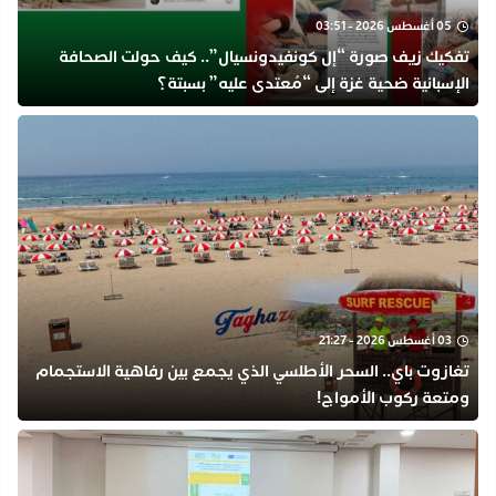
05 أغسطس 2026 - 03:51
تفكيك زيف صورة “إل كونفيدونسيال”.. كيف حولت الصحافة
الإسبانية ضحية غزة إلى “مُعتدى عليه” بسبتة؟
03 أغسطس 2026 - 21:27
تغازوت باي.. السحر الأطلسي الذي يجمع بين رفاهية الاستجمام
ومتعة ركوب الأمواج!