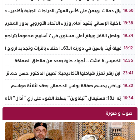
نادي أجيال دمنات يهيمن على كأس العرش للدراجات الجبلية بأكادير.. مر
19:50
وزير الداخلية الإسباني يُشيد أمام وزراء الاتحاد الأوروبي بدور المغرب 
19:38
الذهب يواصل القفز ويبلغ أعلى مستوى في 7 أسابيع مدعوماً بتراجع الدولار وانخفاض عوائد السندات
19:24
ملتقى قبيلة أيت ياسين في دورته الـ63.. احتفاء بالتراث وتجديد لروح الانتماء الوطني
18:12
طقس الخميس 6 غشت .. أجواء حارة بعدد من مناطق المملكة
12:55
جامعة ابن زهر تعزز هياكلها الأكاديمية: تعيين الدكتور حسن حمائز نائب
23:41
الرجاء الرياضي يحسم صفقة يونس الدحماني بعقد لثلاثة مواسم
19:20
في دورته الـ18: فستيفال “تيفاوين” يسلط الضوء على زي “أدال” الأمازيغي ويكرم رائدات التطريز والتصميم بالـأطلس الصغير
16:34
صوت و صورة