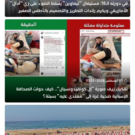
في دورته الـ18: فستيفال “تيفاوين” يسلط الضوء على زي “أدال”
الأمازيغي ويكرم رائدات التطريز والتصميم بالـأطلس الصغير
05 أغسطس 2026 - 03:51
تفكيك زيف صورة “إل كونفيدونسيال”.. كيف حولت الصحافة
الإسبانية ضحية غزة إلى “مُعتدى عليه” بسبتة؟