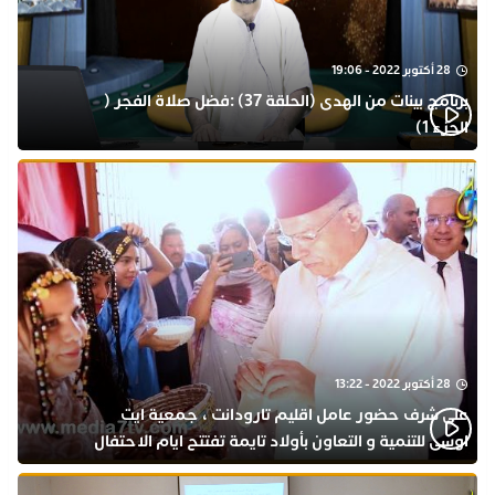
28 أكتوبر 2022 - 19:06
برنامج بينات من الهدى (الحلقة 37) :فضل صلاة الفجر (
الجزء 1)
28 أكتوبر 2022 - 13:22
على شرف حضور عامل اقليم تارودانت ، جمعية ايت
اوسى للتنمية و التعاون بأولاد تايمة تفتتح ايام الاحتفال
بذكرى المولد النبوي