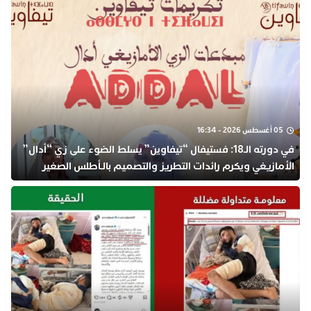
05 أغسطس 2026 - 16:34
في دورته الـ18: فستيفال “تيفاوين” يسلط الضوء على زي “أدال”
الأمازيغي ويكرم رائدات التطريز والتصميم بالـأطلس الصغير