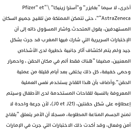
أخرى، لا سيما “بفايزر” و”أسترا زينيكا” \ “Pfizer” et
“AstraZeneca”، حتى تتمكن المملكة من تلقيح جميع السكان
المستهدفين، يقول المتحدث.واشار المسؤول ذاته إلى أن
الإختبارات السريرية التي شارك فيها المغرب قد جرت بشكل
جيد ولم يتم اكتشاف آثار جانبية خطيرة لدى الأشخاص
المعنيين، مضيفا “هناك فقط ألم في مكان الحقن ، واحمرار
وحمى خفيفة، كل ذلك يختفى بعد أيام قليلة من عملية
الحقن”.وأضاف بأن هذا اللقاح يستخدم نفس العملية
المعروفة بالنسبة للقاحات المستخدمة لدى الأطفال وسيتم
إعطاؤه على شكل حقنتين، (J0 et J21)، لأن جرعة واحدة لا
تمنح الجسم المناعة المطلوبة، مسجلا أن الأمر يتعلق “بلقاح
آمن وفعال، وقد أكدت ذلك الاختبارات التي جرت في الإمارات