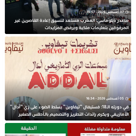
07 أغسطس 2026 - 19:57
مصدر دبلوماسي: المغرب مستعد لتنسيق إعادة القاصرين غير
المرفوقين بتعليمات ملكية ويرفض المزايدات
05 أغسطس 2026 - 16:34
في دورته الـ18: فستيفال “تيفاوين” يسلط الضوء على زي “أدال”
الأمازيغي ويكرم رائدات التطريز والتصميم بالـأطلس الصغير