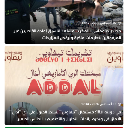
07 أغسطس 2026 - 19:57
مصدر دبلوماسي: المغرب مستعد لتنسيق إعادة القاصرين غير
المرفوقين بتعليمات ملكية ويرفض المزايدات
05 أغسطس 2026 - 16:34
في دورته الـ18: فستيفال “تيفاوين” يسلط الضوء على زي “أدال”
الأمازيغي ويكرم رائدات التطريز والتصميم بالـأطلس الصغير