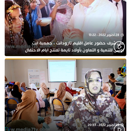
28 أكتوبر 2022 - 13:22
على شرف حضور عامل اقليم تارودانت ، جمعية ايت
اوسى للتنمية و التعاون بأولاد تايمة تفتتح ايام الاحتفال
بذكرى المولد النبوي
26 أكتوبر 2022 - 20:33