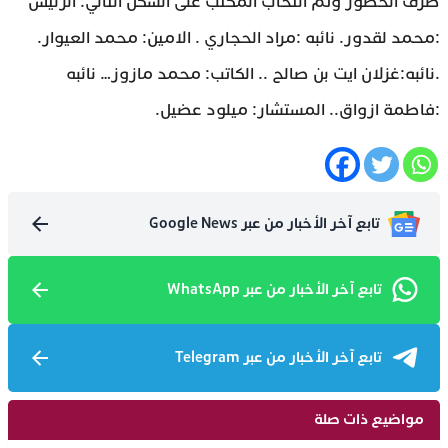
طرف الحضور وثم انتخاب المكتب على الشكل التالي: الرئيس
:محمد لقدور. نائبه :مراد الحجاري . الامين: محمد العيوار.
.نائبه:غزلان ايت بن صالح .. الكاتب: محمد مازوز… نائبه
:فاطمة ازواق.. المستشار: ميلود عضيل.
تابع آخر الأخبار من عبر Google News
تابع آخر الأخبار من عبر WhatsApp
تابع آخر الأخبار من عبر Telegram
مواضيع ذات صلة