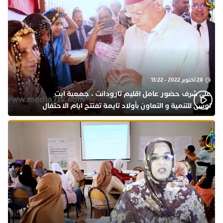
28 أكتوبر 2022 - 13:22
على شرف حضور عامل اقليم تارودانت ، جمعية ايت
اوسى للتنمية و التعاون بأولاد تايمة تفتتح ايام الاحتفال
بذكرى المولد النبوي