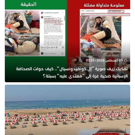
05 أغسطس 2026 - 03:51
تفكيك زيف صورة “إل كونفيدونسيال”.. كيف حولت الصحافة
الإسبانية ضحية غزة إلى “مُعتدى عليه” بسبتة؟