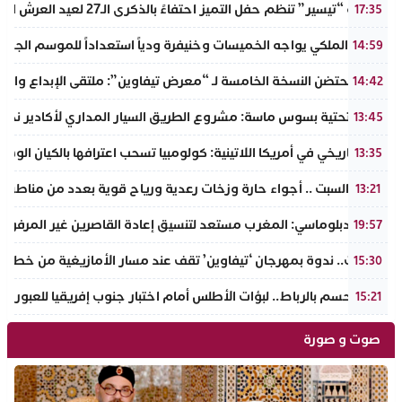
جمعية “تيسير” تنظم حفل التميز احتفاءً بالذكرى الـ27 لعيد العرش المجيد وتطلق مبادرة نبيلة لمحاربة الهدر المدرسي
17:35
الجيش الملكي يواجه الخميسات وخنيفرة ودياً استعداداً للموسم الجديد
14:59
إنزكان تحتضن النسخة الخامسة لـ “معرض تيفاوين”: ملتقى الإبداع والت
14:42
البنية التحتية بسوس ماسة: مشروع الطريق السيار المداري لأكادير نحو ت
13:45
تحول تاريخي في أمريكا اللاتينية: كولومبيا تسحب اعترافها بالكيان الو
13:35
طقس السبت .. أجواء حارة وزخات رعدية ورياح قوية بعدد من مناطق 
13:21
مصدر دبلوماسي: المغرب مستعد لتنسيق إعادة القاصرين غير المرفوقي
19:57
تافراوت.. ندوة بمهرجان ‘تيفاوين’ تقف عند مسار الأمازيغية من خطاب أ
15:30
سبت الحسم بالرباط.. لبؤات الأطلس أمام اختبار جنوب إفريقيا للعبور إل
15:21
صوت و صورة