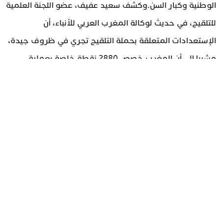
الوطنية وكبار السن.وكشف سعيد عفيف، عضو اللجنة العلمية
للتلقيح، في حديث لوكالة المغرب العربي للأنباء، أن
الإستعدادات المتعلقة بحملة التلقيح تجري في ظروف جيدة،
مشيرا إلى أن المغرب خصص 2880 نقطة خاصة بعملية
التلقيح، ومسجلا بأن المملكة تتوفر المغرب على كل البنية
التحتية الضرورية لإنجاح هذه الحملة، التي سيتم تنفيذها على
عدة مراحل، وعلى مدى ثلاثة أشهر .وأضاف المتحدث بأن
الجميع معبؤون لإنجاح هذه الحملة، لأن ذلك هو السبيل
الوحيد لاستعادة الحياة الطبيعية، وتمكين الاقتصاد الوطني
من استعادة عافيته من جديد.وحول طبيعة ونوعية اللقاحات
التي سيجري استخدامها في المغرب ومدى نجاعتها في
مقاومة الفيروس، أشار المتحدث إلى أن البداية ستكون مع
اللقاح الصيني “Sinopharm” هو الذي سيتم استخدامه في