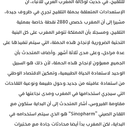
للتلقيح، في حديث لوكالة المغرب العربي للأنباء، أن
الإستعدادات المتعلقة بحملة التلقيح تجري في ظروف جيدة،
مشيرا إلى أن المغرب خصص 2880 نقطة خاصة بعملية
التلقيح، ومسجلا بأن المملكة تتوفر المغرب على كل البنية
التحتية الضرورية لإنجاح هذه الحملة، التي سيتم تنفيذها على
عدة مراحل، وعلى مدى ثلاثة أشهر .وأضاف المتحدث بأن
الجميع معبؤون لإنجاح هذه الحملة، لأن ذلك هو السبيل
الوحيد لاستعادة الحياة الطبيعية، وتمكين الاقتصاد الوطني
من استعادة عافيته من جديد.وحول طبيعة ونوعية اللقاحات
التي سيجري استخدامها في المغرب ومدى نجاعتها في
مقاومة الفيروس، أشار المتحدث إلى أن البداية ستكون مع
اللقاح الصيني “Sinopharm” هو الذي سيتم استخدامه في
البداية، لكن المغرب بدأ أيضا محادثات جادة مع مختبرات