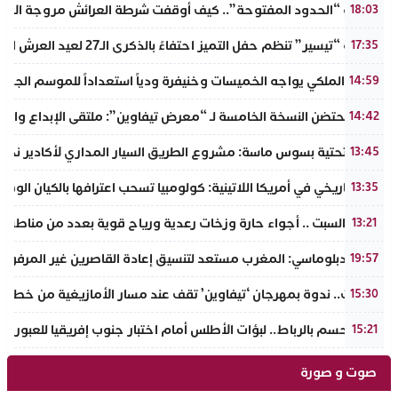
​سيناريو “الحدود المفتوحة”.. كيف أوقفت شرطة العرائش مروجة الاته
18:03
جمعية “تيسير” تنظم حفل التميز احتفاءً بالذكرى الـ27 لعيد العرش المجيد وتطلق مبادرة نبيلة لمحاربة الهدر المدرسي
17:35
الجيش الملكي يواجه الخميسات وخنيفرة ودياً استعداداً للموسم الجديد
14:59
إنزكان تحتضن النسخة الخامسة لـ “معرض تيفاوين”: ملتقى الإبداع والت
14:42
البنية التحتية بسوس ماسة: مشروع الطريق السيار المداري لأكادير نحو ت
13:45
تحول تاريخي في أمريكا اللاتينية: كولومبيا تسحب اعترافها بالكيان الو
13:35
طقس السبت .. أجواء حارة وزخات رعدية ورياح قوية بعدد من مناطق 
13:21
مصدر دبلوماسي: المغرب مستعد لتنسيق إعادة القاصرين غير المرفوقي
19:57
تافراوت.. ندوة بمهرجان ‘تيفاوين’ تقف عند مسار الأمازيغية من خطاب أ
15:30
سبت الحسم بالرباط.. لبؤات الأطلس أمام اختبار جنوب إفريقيا للعبور إل
15:21
صوت و صورة