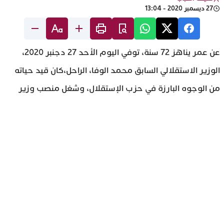
27 ديسمبر 2020 - 13:04
عن عمر يناهز 72 سنة، توفي اليوم الأحد 27 دجنبر 2020،
الوزير الاستقلالي السابق محمد الوفا، الراحل،كان قيد حياته
من الوجوه البارزة في حزب الإستقلال، وشغل منصب وزير
التربية الوطنية في الحكومة الاولى التي ترأسها عبد الإله
بنكيران ، وكذا وزيرا منتدبا مكلفا بالشؤون العامة والحكامة
في حكومة بنكيران الثانية.
تابع آخر الأخبار من عبر Google News
تابع آخر الأخبار من عبر WhatsApp