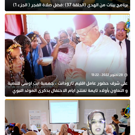
برنامج بينات من الهدى (الحلقة 37) :فضل صلاة الفجر ( الجزء 1)
28 أكتوبر 2022 - 13:22
على شرف حضور عامل اقليم تارودانت ، جمعية ايت اوسى للتنمية
و التعاون بأولاد تايمة تفتتح ايام الاحتفال بذكرى المولد النبوي