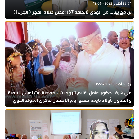
28 أكتوبر 2022 - 19:06
برنامج بينات من الهدى (الحلقة 37) :فضل صلاة الفجر ( الجزء 1)
28 أكتوبر 2022 - 13:22
على شرف حضور عامل اقليم تارودانت ، جمعية ايت اوسى للتنمية
و التعاون بأولاد تايمة تفتتح ايام الاحتفال بذكرى المولد النبوي