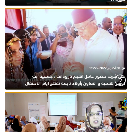
28 أكتوبر 2022 - 13:22
على شرف حضور عامل اقليم تارودانت ، جمعية ايت
اوسى للتنمية و التعاون بأولاد تايمة تفتتح ايام الاحتفال
بذكرى المولد النبوي