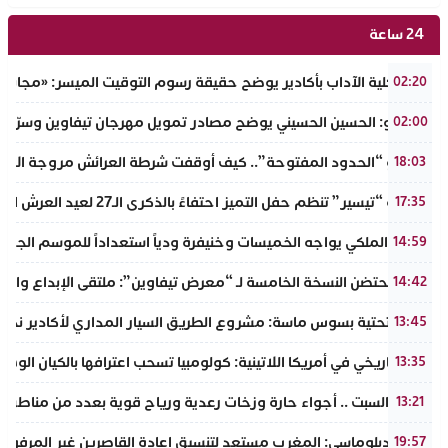
24 ساعة
عميد كلية الآداب بأكادير يوضح حقيقة رسوم التوقيت الميسر: «مجانية ال
02:20
بالفيديو: الحسين الحسيني يوضح مصادر تمويل مهرجان تيفاوين وسرّ ال
02:00
​سيناريو “الحدود المفتوحة”.. كيف أوقفت شرطة العرائش مروجة الاته
18:03
جمعية “تيسير” تنظم حفل التميز احتفاءً بالذكرى الـ27 لعيد العرش المجيد وتطلق مبادرة نبيلة لمحاربة الهدر المدرسي
17:35
الجيش الملكي يواجه الخميسات وخنيفرة ودياً استعداداً للموسم الجديد
14:59
إنزكان تحتضن النسخة الخامسة لـ “معرض تيفاوين”: ملتقى الإبداع والت
14:42
البنية التحتية بسوس ماسة: مشروع الطريق السيار المداري لأكادير نحو ت
13:45
تحول تاريخي في أمريكا اللاتينية: كولومبيا تسحب اعترافها بالكيان الو
13:35
طقس السبت .. أجواء حارة وزخات رعدية ورياح قوية بعدد من مناطق 
13:21
مصدر دبلوماسي: المغرب مستعد لتنسيق إعادة القاصرين غير المرفوقي
19:57