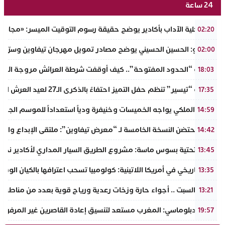
24 ساعة
عميد كلية الآداب بأكادير يوضح حقيقة رسوم التوقيت الميسر: «مجانية ال
02:20
بالفيديو: الحسين الحسيني يوضح مصادر تمويل مهرجان تيفاوين وسرّ ال
02:00
​سيناريو “الحدود المفتوحة”.. كيف أوقفت شرطة العرائش مروجة الاته
18:03
جمعية “تيسير” تنظم حفل التميز احتفاءً بالذكرى الـ27 لعيد العرش المجيد وتطلق مبادرة نبيلة لمحاربة الهدر المدرسي
17:35
الجيش الملكي يواجه الخميسات وخنيفرة ودياً استعداداً للموسم الجديد
14:59
إنزكان تحتضن النسخة الخامسة لـ “معرض تيفاوين”: ملتقى الإبداع والت
14:42
البنية التحتية بسوس ماسة: مشروع الطريق السيار المداري لأكادير نحو ت
13:45
تحول تاريخي في أمريكا اللاتينية: كولومبيا تسحب اعترافها بالكيان الو
13:35
طقس السبت .. أجواء حارة وزخات رعدية ورياح قوية بعدد من مناطق 
13:21
مصدر دبلوماسي: المغرب مستعد لتنسيق إعادة القاصرين غير المرفوقي
19:57