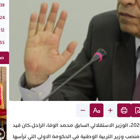
وزير
:38
الذهب يو
:24
ملتقى قب
:12
طقس الخميس 6
:55
صو
عن عمر يناهز 72 سنة، توفي اليوم الأحد 27 دجنبر 2020، الوزير الاستقلالي السابق محمد الوفا، الراحل،كان قيد
نصب وزير التربية الوطنية في الحكومة الاولى التي ترأسها
موجز