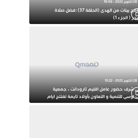
28 أكتوبر 2022 - 19:06
برنامج بينات من الهدى (الحلقة 37) :فضل صلاة
جر ( الجزء 1)
28 أكتوبر 2022 - 13:22
ى شرف حضور عامل اقليم تارودانت ، جمعية
 اوسى للتنمية و التعاون بأولاد تايمة تفتتح ايام
حتفال بذكرى المولد النبوي