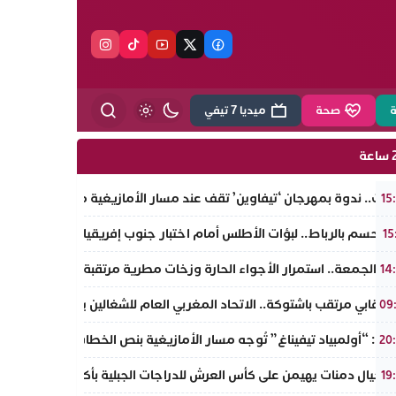
ة
صحة
ميديا 7 تيفي
ة
اوت.. ندوة بمهرجان ‘تيفاوين’ تقف عند مسار الأمازيغية من خطاب أجدير 
15
الحسم بالرباط.. لبؤات الأطلس أمام اختبار جنوب إفريقيا للعبور إلى المر
15
 الجمعة.. استمرار الأجواء الحارة وزخات مطرية مرتقبة بمرتفعات الأ
14
نقابي مرتقب باشتوكة.. الاتحاد المغربي العام للشغالين يؤسس مكتبًا 
09
وت: “أولمبياد تيفيناغ” تُوجه مسار الأمازيغية بنص الخطاب الملكي لأجدير ض
20
 أجيال دمنات يهيمن على كأس العرش للدراجات الجبلية بأكادير.. مروان دا
19