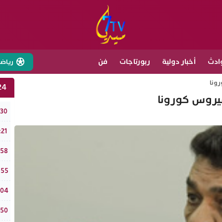
ادث
أخبار دولية
ربورتاجات
فن
رياض
رونا
24 ساع
فيروس كورونا
تافر
:30
سبت 
:21
طقس
:58
حدث 
:55
تفرا
:04
نادي
:50