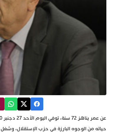
حياته من الوجوه البارزة في حزب الإستقلال، وشغل م