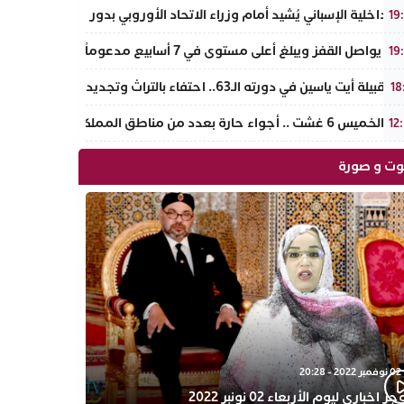
 الداخلية الإسباني يُشيد أمام وزراء الاتحاد الأوروبي بدور المغرب “الإيج
19
اصل القفز ويبلغ أعلى مستوى في 7 أسابيع مدعوماً بتراجع الدولار وانخفاض عوائد السندات
19
يلة أيت ياسين في دورته الـ63.. احتفاء بالتراث وتجديد لروح الانتماء الوطني
18
 غشت .. أجواء حارة بعدد من مناطق المملكة
12
ت و صورة
02 نوفمبر 2022 - 20:28
 اخباري ليوم الأربعاء 02 نونبر 2022