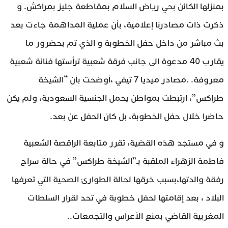
بمنزلها الكائن بحي رياض السلام بمقاطعة جليز بمراكش. و
ذكرت ذات مصادرنا إعلامية، بأن عملية المداهمة جاءت بعد
بث مباشر من داخل حفل الخطوبة و الذي تم بحضرور ما
يقارب 40 مدعوة الى جانب فرقة شعبية ترأستها فنانة شعبية
معروفة. .مصادر ميديا 7 تيفي ،أوضحت بأن “الشيخة
طراكس”، ارتبطت بمواطن يحمل الجنسية السعودية، ولم يكن
حاضرا خلال حفل الخطوبة، بل كان الحفل عن بعد.
و في مستجد هذه القضية، تقرر متابعة الراقصة الشعبية
فاطمة الزهراء الملقبة بـ”الشيخة طراكس” في حالة سراح
رفقة والدتها،بسبب خرقها لحالة الطوارئ الصحية التي تعرفها
البلاد ، بعد إقامتها لحفل خطوبة في تحد لقرار السلطات
المغربية القاضي بمنع الأعراس والتجمعات..