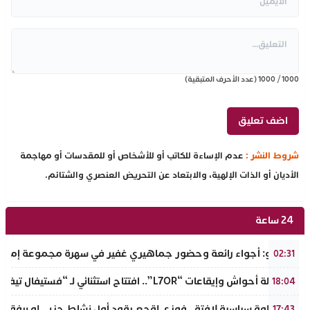
1000
/
1000
(عدد الأحرف المتبقية)
شروط النشر :
عدم الإساءة للكاتب أو للأشخاص أو للمقدسات أو مهاجمة
الأديان أو الذات الإلهية، والابتعاد عن التحريض العنصري والشتائم.
24 ساعة
بالفيديو: أجواء رائعة وحضور جماهيري غفير في سهرة مجموعة إمازال
02:31
بين أصالة أحواش وإيقاعات “L7OR”.. افتتاح استثنائي لـ “فستيفال تيفاوين” بتافراوت
18:04
في خطوة سياسية لافتة.. فوزي لقجع يقود أول نشاط حزبي له برفقة قي
17:43