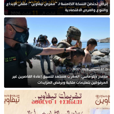
إنزكان تحتضن النسخة الخامسة لـ “معرض تيفاوين”: ملتقى الإبداع
والتنوع والفرص الاقتصادية
07 أغسطس 2026 - 19:57
مصدر دبلوماسي: المغرب مستعد لتنسيق إعادة القاصرين غير
المرفوقين بتعليمات ملكية ويرفض المزايدات