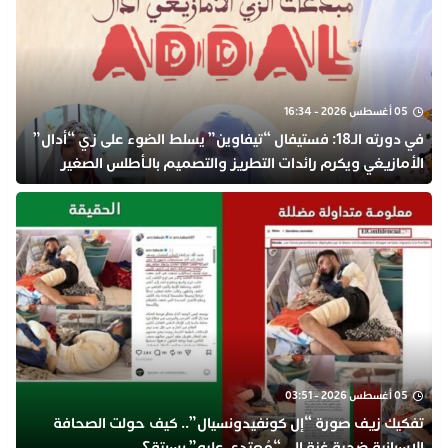
05 أغسطس 2026 - 16:34
في دورته الـ18: فستيفال “تيفاوين” يسلط الضوء على زي “أدال”
الأمازيغي ويكرم رائدات التطريز والتصميم بالـأطلس الصغير
05 أغسطس 2026 - 03:51
تفكيك زيف صورة “إل كونفيدونسيال”.. كيف حولت الصحافة
الإسبانية ضحية غزة إلى “مُعتدى عليه” بسبتة؟