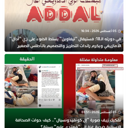
05 أغسطس 2026 - 16:34
في دورته الـ18: فستيفال “تيفاوين” يسلط الضوء على زي “أدال”
الأمازيغي ويكرم رائدات التطريز والتصميم بالـأطلس الصغير
05 أغسطس 2026 - 03:51
تفكيك زيف صورة “إل كونفيدونسيال”.. كيف حولت الصحافة
الإسبانية ضحية غزة إلى “مُعتدى عليه” بسبتة؟