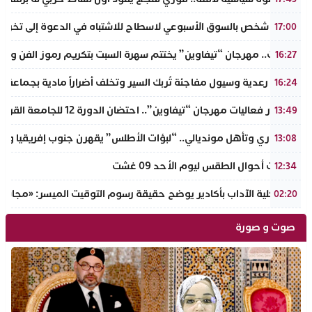
توقيف شخص بالسوق الأسبوعي لاسطاح للاشتباه في الدعوة إلى تخريب
17:00
تافراوت.. مهرجان “تيفاوين” يختتم سهرة السبت بتكريم رموز الفن وال
16:27
عاصفة رعدية وسيول مفاجئة تُربك السير وتخلف أضراراً مادية بجماعة أ
16:24
في إطار فعاليات مهرجان “تيفاوين”.. احتضان الدورة 12 للجامعة القروية “محمد خير الدين” بفضاء أزرو واضوم بأملن
13:49
​إنجاز قاري وتأهل مونديالي.. “لبؤات الأطلس” يقهرن جنوب إفريقيا ويت
13:08
توقعات أحوال الطقس ليوم الأحد 09 غشت
12:34
عميد كلية الآداب بأكادير يوضح حقيقة رسوم التوقيت الميسر: «مجانية ال
02:20
صوت و صورة