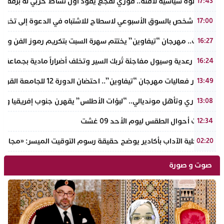
في خطوة سياسية لافتة.. فوزي لقجع يقود أول نشاط حزبي له برفقة قي
17:43
توقيف شخص بالسوق الأسبوعي لاسطاح للاشتباه في الدعوة إلى تخريب
17:00
تافراوت.. مهرجان “تيفاوين” يختتم سهرة السبت بتكريم رموز الفن وال
16:27
عاصفة رعدية وسيول مفاجئة تُربك السير وتخلف أضراراً مادية بجماعة أ
16:24
في إطار فعاليات مهرجان “تيفاوين”.. احتضان الدورة 12 للجامعة القروية “محمد خير الدين” بفضاء أزرو واضوم بأملن
13:49
​إنجاز قاري وتأهل مونديالي.. “لبؤات الأطلس” يقهرن جنوب إفريقيا ويت
13:08
توقعات أحوال الطقس ليوم الأحد 09 غشت
12:34
عميد كلية الآداب بأكادير يوضح حقيقة رسوم التوقيت الميسر: «مجانية ال
02:20
صوت و صورة