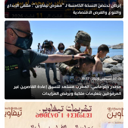
إنزكان تحتضن النسخة الخامسة لـ “معرض تيفاوين”: ملتقى الإبداع
والتنوع والفرص الاقتصادية
07 أغسطس 2026 - 19:57
مصدر دبلوماسي: المغرب مستعد لتنسيق إعادة القاصرين غير
المرفوقين بتعليمات ملكية ويرفض المزايدات