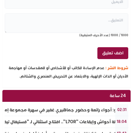
1000
/
1000
(عدد الأحرف المتبقية)
شروط النشر :
عدم الإساءة للكاتب أو للأشخاص أو للمقدسات أو مهاجمة
الأديان أو الذات الإلهية، والابتعاد عن التحريض العنصري والشتائم.
24 ساعة
بالفيديو: أجواء رائعة وحضور جماهيري غفير في سهرة مجموعة إمازال
02:31
بين أصالة أحواش وإيقاعات “L7OR”.. افتتاح استثنائي لـ “فستيفال تيفاوين” بتافراوت
18:04