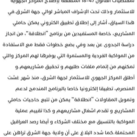
لمقتضيات القانون 47-18 المتعلقة بإصلاح المراكز الجهوية
للاستثمار وذلك تحت الإشراف المباشر لوالي جهة الشرق.في
هذا السياق، أشار إلى إطلاق تطبيق الكتروني يمكن حاملي
المشاريع، خاصة المستفيدين من برنامج “انطلاقة”، من انجاز
دراسة الجدوى عن بعد وفي بضع خطوات فقط مع الاستفادة
من المواكبة الفردية والمستمرة التي يوفرها لهم المركز والتي
تمكنهم من إتمام ملفات طلبهم و تحقيق مشاريعهم.و
أطلق المركز الجهوي للاستثمار لجهة الشرق، منذ شهر غشت
المنصرم، تطبيقا إلكترونيا خاصا بالبرنامج المندمج لدعم
وتمويل المقاولات “انطلاقة” يمكن من تتبع حاجيات حاملي
المشاريع و تقدم اشغال مشاريعهم و كذا تقييم عملية
المواكبة بالتنسيق مع مختلف الشركاء و أيضا رصد العراقيل
المحتملة.كما شدد البلاغ على أن ولاية جهة الشرق تراهن على