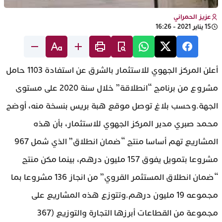
عزيز الحمراني
15 يناير 2021 - 16:26
أعلن المركز الجهوي للاستثمار بالشرق عن استفادة 1103 حامل
مشروع من برنامج “انطلاقة” خلال سنة 2020 على مستوى
الجهة.وحسب بلاغ توصل موقع هبة بريس بنسخة منه، أوضح
محمد صبري مدير المركز الجهوي للاستثمار، بأن هذه
المشاريع تهم أساسا منتج “ضمان انطلاق” الذي شمل 967
مشروعا بتمويل يفوق 157 مليون درهم، بينما مكن منتج
“ضمان انطلاق المستثمر القروي” من انجاز 136 مشروعا بما
مجموعه 19 مليون درهم.وتتوزع هذه المشاريع على
مجموعة من القطاعات أبرزها التجارة والتوزيع (367