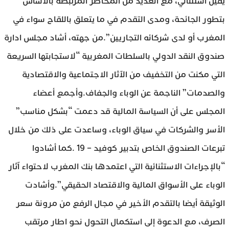
يقين استثنائي، مع العديد من المخاطر المرتبطة بالأساس
بتطور الجائحة، ومدى التقدم في ما يتعلق باللقاح سواء في
المغرب أو لدى شركائه التجاريين”.من جهته، أشاد مجلس ادارة
صندوق النقد الدولي بالسلطات المغربية “لاستجابتها السريعة
التي مكنت من التخفيف من الآثار الاجتماعية والاقتصادية
والصدمات” الناجمة عن الوباء والجفاف.وأجمع أعضاء
المجلس على أن السياسة المالية قد دعمت “بشكل مناسب”
الأسر والشركات في سياق الوباء، وساعدت على ذلك من خلال
تبرعات الصندوق الخاص بتدبير كوفيد – 19 .كما أشادوا
“بالإجراءات الاستثنائية التي اعتمدها بنك المغرب لاحتواء آثار
الوباء على الأسواق المالية والاقتصاد الحقيقي”.وأشادت
الوثيقة أيضا بالتقدم الأخير في مجال الرفع من مرونة سعر
الصرف، مع الدعوة إلى استكمال التحول نحو اطار مرتقب