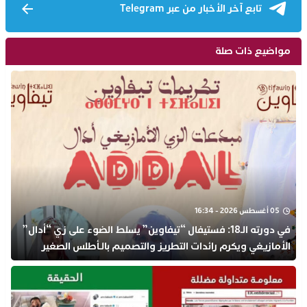
تابع آخر الأخبار من عبر Telegram
مواضيع ذات صلة
05 أغسطس 2026 - 16:34
في دورته الـ18: فستيفال “تيفاوين” يسلط الضوء على زي “أدال”
الأمازيغي ويكرم رائدات التطريز والتصميم بالـأطلس الصغير