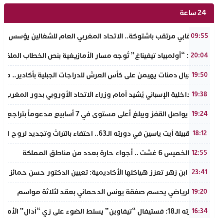
24 ساعة
حدث نقابي مرتقب باشتوكة.. الاتحاد المغربي العام للشغالين يؤسس مك
09:55
تفراوت: “أولمبياد تيفيناغ” تُوجه مسار الأمازيغية بنص الخطاب الملكي لأ
20:04
نادي أجيال دمنات يهيمن على كأس العرش للدراجات الجبلية بأكادير.. مر
19:50
وزير الداخلية الإسباني يُشيد أمام وزراء الاتحاد الأوروبي بدور المغرب 
19:38
الذهب يواصل القفز ويبلغ أعلى مستوى في 7 أسابيع مدعوماً بتراجع الدولار وانخفاض عوائد السندات
19:24
ملتقى قبيلة أيت ياسين في دورته الـ63.. احتفاء بالتراث وتجديد لروح الانتماء الوطني
18:12
طقس الخميس 6 غشت .. أجواء حارة بعدد من مناطق المملكة
12:55
جامعة ابن زهر تعزز هياكلها الأكاديمية: تعيين الدكتور حسن حمائز نائب
23:41
الرجاء الرياضي يحسم صفقة يونس الدحماني بعقد لثلاثة مواسم
19:20
في دورته الـ18: فستيفال “تيفاوين” يسلط الضوء على زي “أدال” الأمازيغي ويكرم رائدات التطريز والتصميم بالـأطلس الصغير
16:34