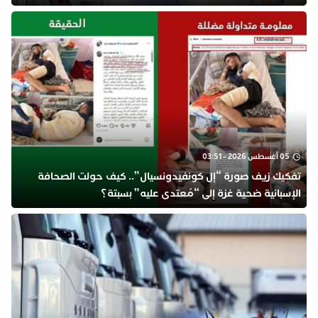
05 أغسطس 2026 - 03:51
تفكيك زيف صورة “إل كونفيدونسيال”.. كيف حولت الصحافة
الإسبانية ضحية غزة إلى “مُعتدى عليه” بسبتة؟