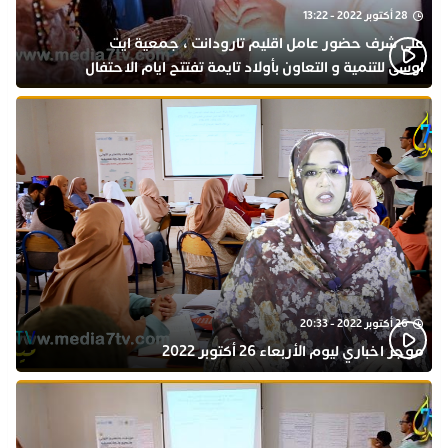
28 أكتوبر 2022 - 13:22
على شرف حضور عامل اقليم تارودانت ، جمعية ايت
اوسى للتنمية و التعاون بأولاد تايمة تفتتح ايام الاحتفال
بذكرى المولد النبوي
26 أكتوبر 2022 - 20:33
موجز اخباري ليوم الأربعاء 26 أكتوبر 2022