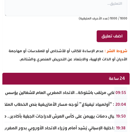
1000
/
1000
(عدد الأحرف المتبقية)
شروط النشر :
عدم الإساءة للكاتب أو للأشخاص أو للمقدسات أو مهاجمة
الأديان أو الذات الإلهية، والابتعاد عن التحريض العنصري والشتائم.
24 ساعة
حدث نقابي مرتقب باشتوكة.. الاتحاد المغربي العام للشغالين يؤسس مك
09:55
تفراوت: “أولمبياد تيفيناغ” تُوجه مسار الأمازيغية بنص الخطاب الملكي لأ
20:04
نادي أجيال دمنات يهيمن على كأس العرش للدراجات الجبلية بأكادير.. مر
19:50
وزير الداخلية الإسباني يُشيد أمام وزراء الاتحاد الأوروبي بدور المغرب 
19:38