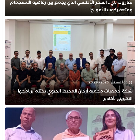
تغازوت باي.. السحر الأطلسي الذي يجمع بين رفاهية الاستجمام
ومتعة ركوب الأمواج!
03 أغسطس 2026 - 20:29
شبكة جمعيات محمية أركان للمحيط الحيوي تختتم برنامجها
التكويني بأكادير