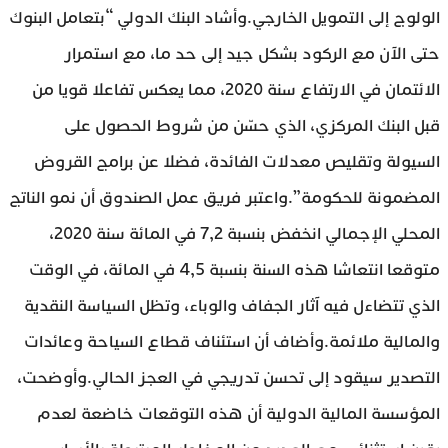
الولوج إلى التمويل الخارجي.وأشاد البنك الدولي “بتعامل البنوك
حتى الآن مع الركود بشكل جيد إلى حد ما، مع استمرار
الائتمان في الارتفاع سنة 2020، مما يعكس تفاعلا قويا من
قبل البنك المركزي، الذي حسّن من شروط الحصول على
السيولة وتقليص معدلات الفائدة، فضلا عن برامج القروض
المضمونة للحكومة”.واعتبر فريق عمل الصندوق أن نمو الناتج
المحلي الإجمالي انخفض بنسبة 7,2 في المائة سنة 2020،
متوقعا انتعاشا هذه السنة بنسبة 4,5 في المائة، في الوقت
الذي تتضاءل فيه آثار الجفاف والوباء، وتظل السياسة النقدية
والمالية ملائمة.وأضاف أن استئناف قطاع السياحة وعائدات
التصدير سيقود إلى تحسن تدريجي في العجز الحالي.وأوضحت،
المؤسسة المالية الدولية أن هذه التوقعات خاضعة لعدم