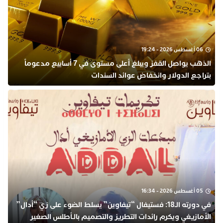
06 أغسطس 2026 - 19:24
الذهب يواصل القفز ويبلغ أعلى مستوى في 7 أسابيع مدعوماً
بتراجع الدولار وانخفاض عوائد السندات
05 أغسطس 2026 - 16:34
في دورته الـ18: فستيفال “تيفاوين” يسلط الضوء على زي “أدال”
الأمازيغي ويكرم رائدات التطريز والتصميم بالـأطلس الصغير