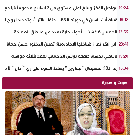
الذهب يواصل القفز ويبلغ أعلى مستوى في 7 أسابيع مدعوماً بتراجع الدولار وانخفاض عوائد السندات
19:24
ملتقى قبيلة أيت ياسين في دورته الـ63.. احتفاء بالتراث وتجديد لروح الانتماء الوطني
18:12
طقس الخميس 6 غشت .. أجواء حارة بعدد من مناطق المملكة
12:55
جامعة ابن زهر تعزز هياكلها الأكاديمية: تعيين الدكتور حسن حمائز نائب
23:41
الرجاء الرياضي يحسم صفقة يونس الدحماني بعقد لثلاثة مواسم
19:20
في دورته الـ18: فستيفال “تيفاوين” يسلط الضوء على زي “أدال” الأمازيغي ويكرم رائدات التطريز والتصميم بالـأطلس الصغير
16:34
صوت و صورة