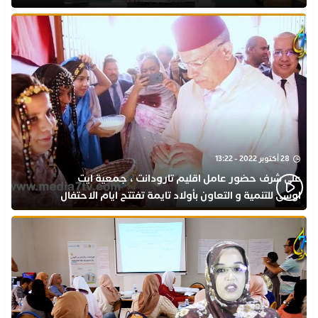
28 أكتوبر 2022 - 13:22
على شرف حضور عامل اقليم تارودانت ، جمعية ايت
اوسى للتنمية و التعاون بأولاد تايمة تفتتح ايام الاحتفال
بذكرى المولد النبوي