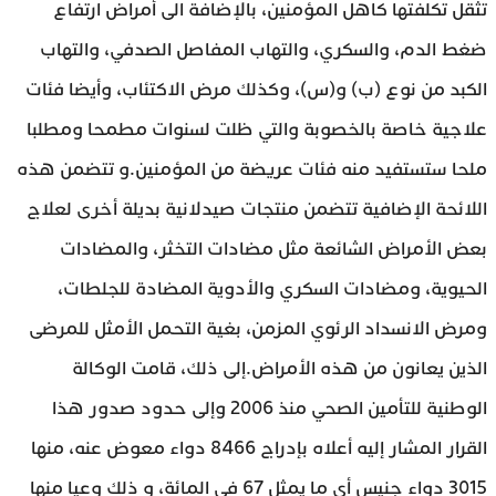
تثقل تكلفتها كاهل المؤمنين، بالإضافة الى أمراض ارتفاع
ضغط الدم، والسكري، والتهاب المفاصل الصدفي، والتهاب
الكبد من نوع (ب) و(س)، وكذلك مرض الاكتئاب، وأيضا فئات
علاجية خاصة بالخصوبة والتي ظلت لسنوات مطمحا ومطلبا
ملحا ستستفيد منه فئات عريضة من المؤمنين.و تتضمن هذه
اللائحة الإضافية تتضمن منتجات صيدلانية بديلة أخرى لعلاج
بعض الأمراض الشائعة مثل مضادات التخثر، والمضادات
الحيوية، ومضادات السكري والأدوية المضادة للجلطات،
ومرض الانسداد الرئوي المزمن، بغية التحمل الأمثل للمرضى
الذين يعانون من هذه الأمراض.إلى ذلك، قامت الوكالة
الوطنية للتأمين الصحي منذ 2006 وإلى حدود صدور هذا
القرار المشار إليه أعلاه بإدراج 8466 دواء معوض عنه، منها
3015 دواء جنيس أي ما يمثل 67 في المائة، و ذلك وعيا منها