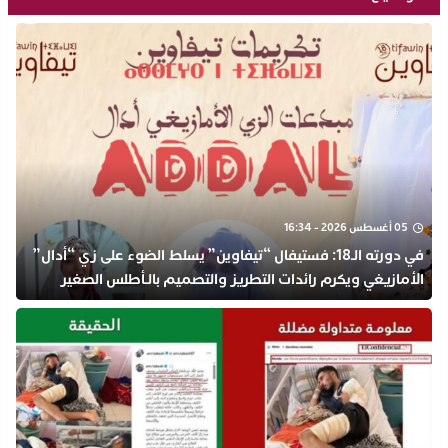
05 أغسطس 2026 - 16:34
في دورته الـ18: فستيفال “تيفاوين” يسلط الضوء على زي “أدال”
الأمازيغي ويكرم رائدات التطريز والتصميم بالـأطلس الصغير