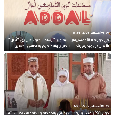
05 أغسطس 2026 - 16:34
في دورته الـ18: فستيفال “تيفاوين” يسلط الضوء على زي “أدال”
الأمازيغي ويكرم رائدات التطريز والتصميم بالـأطلس الصغير
05 أغسطس 2026 - 16:02
دوار “تݣيامت” بتارودانت يحتفي بالحفظة والحافظات لكتاب الله