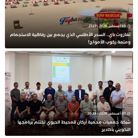
03 أغسطس 2026 - 21:27
تغازوت باي.. السحر الأطلسي الذي يجمع بين رفاهية الاستجمام
ومتعة ركوب الأمواج!
03 أغسطس 2026 - 20:29
شبكة جمعيات محمية أركان للمحيط الحيوي تختتم برنامجها
التكويني بأكادير