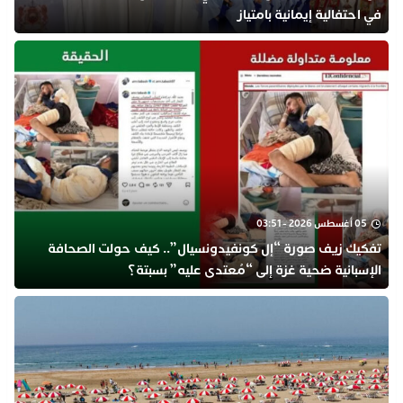
في احتفالية إيمانية بامتياز
05 أغسطس 2026 - 03:51
تفكيك زيف صورة “إل كونفيدونسيال”.. كيف حولت الصحافة
الإسبانية ضحية غزة إلى “مُعتدى عليه” بسبتة؟