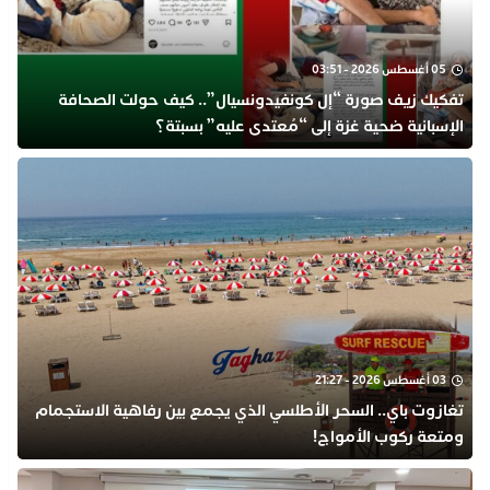
05 أغسطس 2026 - 03:51
تفكيك زيف صورة “إل كونفيدونسيال”.. كيف حولت الصحافة
الإسبانية ضحية غزة إلى “مُعتدى عليه” بسبتة؟
03 أغسطس 2026 - 21:27
تغازوت باي.. السحر الأطلسي الذي يجمع بين رفاهية الاستجمام
ومتعة ركوب الأمواج!