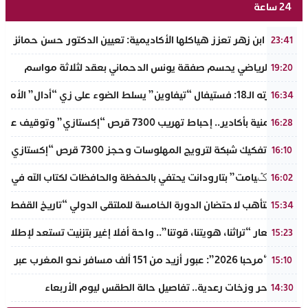
24 ساعة
جامعة ابن زهر تعزز هياكلها الأكاديمية: تعيين الدكتور حسن حمائز نائب
23:41
الرجاء الرياضي يحسم صفقة يونس الدحماني بعقد لثلاثة مواسم
19:20
في دورته الـ18: فستيفال “تيفاوين” يسلط الضوء على زي “أدال” الأمازيغي ويكرم رائدات التطريز والتصميم بالـأطلس الصغير
16:34
ضربة أمنية بأكادير.. إحباط تهريب 7300 قرص “إكستازي” وتوقيف عنصرين من ذوي السوابق
16:28
أكادير: تفكيك شبكة لترويج المهلوسات وحجز 7300 قرص “إكستازي” بين يت ملول والدشيرة
16:10
دوار “تݣيامت” بتارودانت يحتفي بالحفظة والحافظات لكتاب الله في احتفا
16:02
أكادير تتأهب لاحتضان الدورة الخامسة للملتقى الدولي “تاريخ القفطا
15:34
تحت شعار “تراثنا، هويتنا، قوتنا”.. واحة أفلا إغير بتزنيت تستعد لإطلاق 
15:23
عملية “مرحبا 2026”: عبور أزيد من 151 ألف مسافر نحو المغرب عبر مينائي الجزيرة الخضراء وطريفة خلال 4 أيام
15:10
موجة حر وزخات رعدية.. تفاصيل حالة الطقس ليوم الأربعاء
14:30