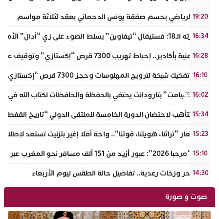
الرجاء الرياضي يحسم صفقة يونس الدحماني بعقد لثلاثة مواسم
19:20
في دورته الـ18: فستيفال “تيفاوين” يسلط الضوء على زي “أدال” الأمازيغي ويكرم رائدات التطريز والتصميم بالـأطلس الصغير
16:34
ضربة أمنية بأكادير.. إحباط تهريب 7300 قرص “إكستازي” وتوقيف عنصرين من ذوي السوابق
16:28
أكادير: تفكيك شبكة لترويج المهلوسات وحجز 7300 قرص “إكستازي” بين يت ملول والدشيرة
16:10
دوار “تݣيامت” بتارودانت يحتفي بالحفظة والحافظات لكتاب الله في احتفا
16:02
أكادير تتأهب لاحتضان الدورة الخامسة للملتقى الدولي “تاريخ القفطا
15:34
تحت شعار “تراثنا، هويتنا، قوتنا”.. واحة أفلا إغير بتزنيت تستعد لإطلاق 
15:23
عملية “مرحبا 2026”: عبور أزيد من 151 ألف مسافر نحو المغرب عبر مينائي الجزيرة الخضراء وطريفة خلال 4 أيام
15:10
موجة حر وزخات رعدية.. تفاصيل حالة الطقس ليوم الأربعاء
14:30
صوت و صورة