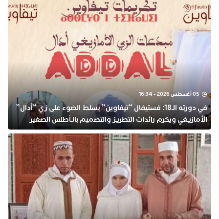
05 أغسطس 2026 - 16:34
في دورته الـ18: فستيفال “تيفاوين” يسلط الضوء على زي “أدال”
الأمازيغي ويكرم رائدات التطريز والتصميم بالـأطلس الصغير