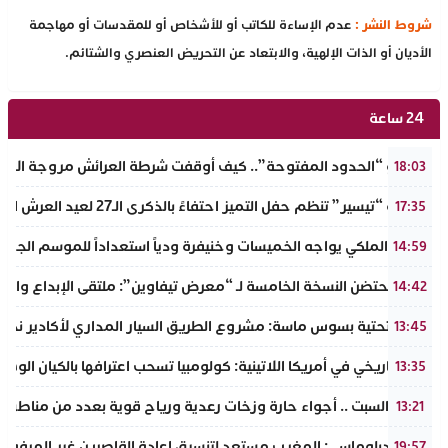
شروط النشر :
عدم الإساءة للكاتب أو للأشخاص أو للمقدسات أو مهاجمة
الأديان أو الذات الإلهية، والابتعاد عن التحريض العنصري والشتائم.
24 ساعة
​سيناريو “الحدود المفتوحة”.. كيف أوقفت شرطة العرائش مروجة الاته
18:03
جمعية “تيسير” تنظم حفل التميز احتفاءً بالذكرى الـ27 لعيد العرش المجيد وتطلق مبادرة نبيلة لمحاربة الهدر المدرسي
17:35
الجيش الملكي يواجه الخميسات وخنيفرة ودياً استعداداً للموسم الجديد
14:59
إنزكان تحتضن النسخة الخامسة لـ “معرض تيفاوين”: ملتقى الإبداع والت
14:42
البنية التحتية بسوس ماسة: مشروع الطريق السيار المداري لأكادير نحو ت
13:45
تحول تاريخي في أمريكا اللاتينية: كولومبيا تسحب اعترافها بالكيان الو
13:35
طقس السبت .. أجواء حارة وزخات رعدية ورياح قوية بعدد من مناطق 
13:21
مصدر دبلوماسي: المغرب مستعد لتنسيق إعادة القاصرين غير المرفوقي
19:57