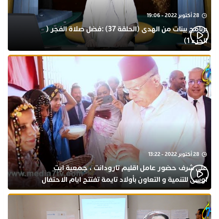
28 أكتوبر 2022 - 19:06
برنامج بينات من الهدى (الحلقة 37) :فضل صلاة الفجر (
الجزء 1)
28 أكتوبر 2022 - 13:22
على شرف حضور عامل اقليم تارودانت ، جمعية ايت
اوسى للتنمية و التعاون بأولاد تايمة تفتتح ايام الاحتفال
بذكرى المولد النبوي