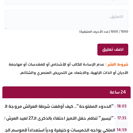
1000
/
1000
(عدد الأحرف المتبقية)
شروط النشر :
عدم الإساءة للكاتب أو للأشخاص أو للمقدسات أو مهاجمة
الأديان أو الذات الإلهية، والابتعاد عن التحريض العنصري والشتائم.
24 ساعة
​سيناريو “الحدود المفتوحة”.. كيف أوقفت شرطة العرائش مروجة الاته
18:03
جمعية “تيسير” تنظم حفل التميز احتفاءً بالذكرى الـ27 لعيد العرش المجيد وتطلق مبادرة نبيلة لمحاربة الهدر المدرسي
17:35
الجيش الملكي يواجه الخميسات وخنيفرة ودياً استعداداً للموسم الجديد
14:59