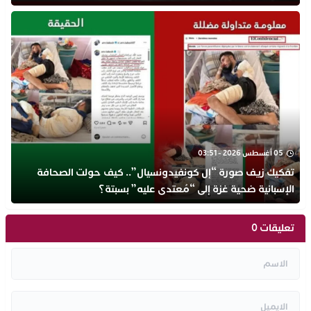
05 أغسطس 2026 - 03:51
تفكيك زيف صورة “إل كونفيدونسيال”.. كيف حولت الصحافة
الإسبانية ضحية غزة إلى “مُعتدى عليه” بسبتة؟
تعليقات 0