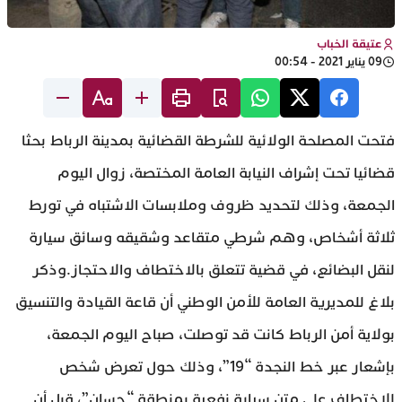
عتيقة الخباب
09 يناير 2021 - 00:54
فتحت المصلحة الولائية للشرطة القضائية بمدينة الرباط بحثا
قضائيا تحت إشراف النيابة العامة المختصة، زوال اليوم
الجمعة، وذلك لتحديد ظروف وملابسات الاشتباه في تورط
ثلاثة أشخاص، وهم شرطي متقاعد وشقيقه وسائق سيارة
لنقل البضائع، في قضية تتعلق بالاختطاف والاحتجاز.وذكر
بلاغ للمديرية العامة للأمن الوطني أن قاعة القيادة والتنسيق
بولاية أمن الرباط كانت قد توصلت، صباح اليوم الجمعة،
بإشعار عبر خط النجدة “19”، وذلك حول تعرض شخص
للاختطاف على متن سيارة نفعية بمنطقة “حسان”، قبل أن