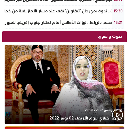
تافراوت.. ندوة بمهرجان ‘تيفاوين’ تقف عند مسار الأمازيغية من خطاب أ
15:30
سبت الحسم بالرباط.. لبؤات الأطلس أمام اختبار جنوب إفريقيا للعبور إل
15:21
صوت و صورة
02 نوفمبر 2022 - 20:28
موجز اخباري ليوم الأربعاء 02 نونبر 2022