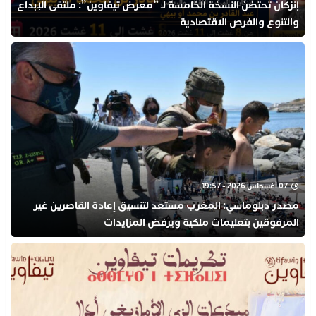
إنزكان تحتضن النسخة الخامسة لـ “معرض تيفاوين”: ملتقى الإبداع
والتنوع والفرص الاقتصادية
07 أغسطس 2026 - 19:57
مصدر دبلوماسي: المغرب مستعد لتنسيق إعادة القاصرين غير
المرفوقين بتعليمات ملكية ويرفض المزايدات