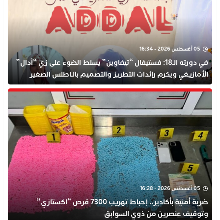
05 أغسطس 2026 - 16:34
في دورته الـ18: فستيفال “تيفاوين” يسلط الضوء على زي “أدال”
الأمازيغي ويكرم رائدات التطريز والتصميم بالـأطلس الصغير
05 أغسطس 2026 - 16:28
ضربة أمنية بأكادير.. إحباط تهريب 7300 قرص “إكستازي”
وتوقيف عنصرين من ذوي السوابق