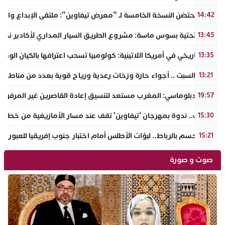
إنزكان تحتضن النسخة الخامسة لـ “معرض تيفاوين”: ملتقى الإبداع والت
14:42
البنية التحتية بسوس ماسة: مشروع الطريق السيار المداري لأكادير نحو ت
13:45
تحول تاريخي في أمريكا اللاتينية: كولومبيا تسحب اعترافها بالكيان الو
13:35
طقس السبت .. أجواء حارة وزخات رعدية ورياح قوية بعدد من مناطق 
13:21
مصدر دبلوماسي: المغرب مستعد لتنسيق إعادة القاصرين غير المرفوقي
19:57
تافراوت.. ندوة بمهرجان ‘تيفاوين’ تقف عند مسار الأمازيغية من خطاب أ
15:30
سبت الحسم بالرباط.. لبؤات الأطلس أمام اختبار جنوب إفريقيا للعبور إل
15:21
صوت و صورة