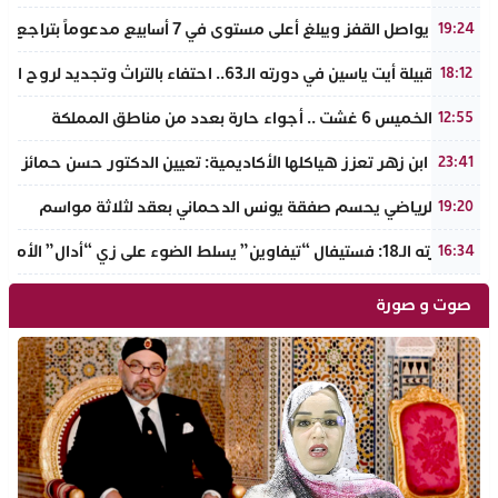
الذهب يواصل القفز ويبلغ أعلى مستوى في 7 أسابيع مدعوماً بتراجع الدولار وانخفاض عوائد السندات
19:24
ملتقى قبيلة أيت ياسين في دورته الـ63.. احتفاء بالتراث وتجديد لروح الانتماء الوطني
18:12
طقس الخميس 6 غشت .. أجواء حارة بعدد من مناطق المملكة
12:55
جامعة ابن زهر تعزز هياكلها الأكاديمية: تعيين الدكتور حسن حمائز نائب
23:41
الرجاء الرياضي يحسم صفقة يونس الدحماني بعقد لثلاثة مواسم
19:20
في دورته الـ18: فستيفال “تيفاوين” يسلط الضوء على زي “أدال” الأمازيغي ويكرم رائدات التطريز والتصميم بالـأطلس الصغير
16:34
صوت و صورة