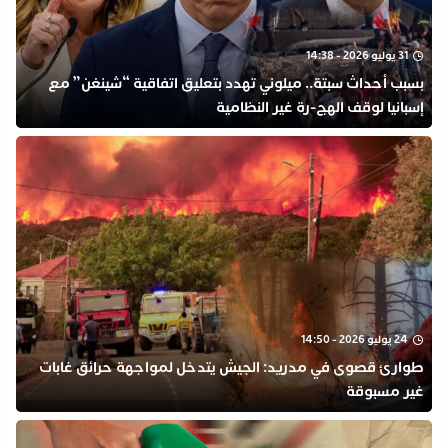
31 يوليو 2026 - 14:38
بسبب أحداث سبتة.. ميلوني تهدد بتعليق اتفاقية “شينغن” مع
إسبانيا لوقف الهج-رة غير النظامية
24 يوليو 2026 - 14:50
طوارئ قصوى في مدريد: الجيش يتدخل لمواجهة حرائق غابات
غير مسبوقة