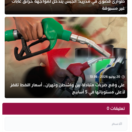
طوارئ قصوى في مدريد: الجيش يتدخل لمواجهة حرائق غابات
غير مسبوقة
20 يوليو 2026 - 13:36
على وقع ضربات متبادلة بين واشنطن وتهران.. أسعار النفط تقفز
لأعلى مستوياتها في 5 أسابيع
تعليقات 0