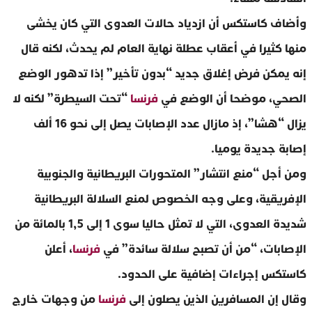
وأضاف كاستكس أن ازدياد حالات العدوى التي كان يخشى
منها كثيرا في أعقاب عطلة نهاية العام لم يحدث، لكنه قال
إنه يمكن فرض إغلاق جديد “بدون تأخير” إذا تدهور الوضع
الصحي، موضحا أن الوضع في
فرنسا
“تحت السيطرة” لكنه لا
يزال “هشا”، إذ مازال عدد الإصابات يصل إلى نحو 16 ألف
إصابة جديدة يوميا.
ومن أجل “منع انتشار” المتحورات البريطانية والجنوبية
الإفريقية، وعلى وجه الخصوص لمنع السلالة البريطانية
شديدة العدوى، التي لا تمثل حاليا سوى 1 إلى 1,5 بالمائة من
الإصابات، “من أن تصبح سلالة سائدة” في
فرنسا
، أعلن
كاستكس إجراءات إضافية على الحدود.
وقال إن المسافرين الذين يصلون إلى
فرنسا
من وجهات خارج