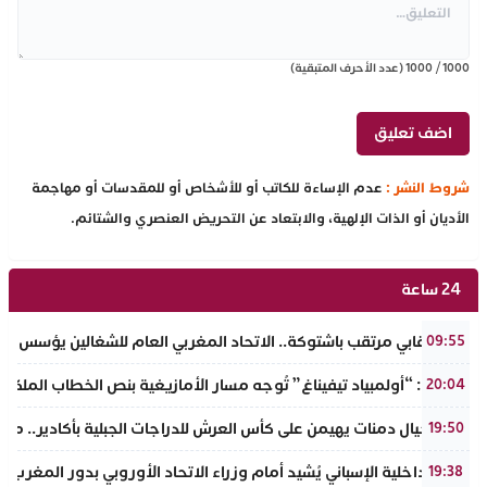
1000
/
1000
(عدد الأحرف المتبقية)
شروط النشر :
عدم الإساءة للكاتب أو للأشخاص أو للمقدسات أو مهاجمة
الأديان أو الذات الإلهية، والابتعاد عن التحريض العنصري والشتائم.
24 ساعة
حدث نقابي مرتقب باشتوكة.. الاتحاد المغربي العام للشغالين يؤسس مك
09:55
تفراوت: “أولمبياد تيفيناغ” تُوجه مسار الأمازيغية بنص الخطاب الملكي لأ
20:04
نادي أجيال دمنات يهيمن على كأس العرش للدراجات الجبلية بأكادير.. مر
19:50
وزير الداخلية الإسباني يُشيد أمام وزراء الاتحاد الأوروبي بدور المغرب 
19:38