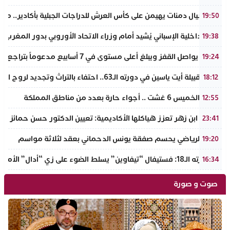
نادي أجيال دمنات يهيمن على كأس العرش للدراجات الجبلية بأكادير.. مر
19:50
وزير الداخلية الإسباني يُشيد أمام وزراء الاتحاد الأوروبي بدور المغرب 
19:38
الذهب يواصل القفز ويبلغ أعلى مستوى في 7 أسابيع مدعوماً بتراجع الدولار وانخفاض عوائد السندات
19:24
ملتقى قبيلة أيت ياسين في دورته الـ63.. احتفاء بالتراث وتجديد لروح الانتماء الوطني
18:12
طقس الخميس 6 غشت .. أجواء حارة بعدد من مناطق المملكة
12:55
جامعة ابن زهر تعزز هياكلها الأكاديمية: تعيين الدكتور حسن حمائز نائب
23:41
الرجاء الرياضي يحسم صفقة يونس الدحماني بعقد لثلاثة مواسم
19:20
في دورته الـ18: فستيفال “تيفاوين” يسلط الضوء على زي “أدال” الأمازيغي ويكرم رائدات التطريز والتصميم بالـأطلس الصغير
16:34
صوت و صورة