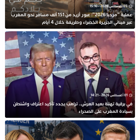
05 أغسطس 2026 - 15:10
عملية “مرحبا 2026”: عبور أزيد من 151 ألف مسافر نحو المغرب
عبر مينائي الجزيرة الخضراء وطريفة خلال 4 أيام
01 أغسطس 2026 - 14:21
في برقية تهنئة بعيد العرش.. ترامب يجدد تأكيد اعتراف واشنطن
بسيادة المغرب على الصحراء