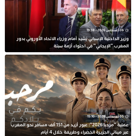
06 أغسطس 2026 - 19:38
وزير الداخلية الإسباني يُشيد أمام وزراء الاتحاد الأوروبي بدور
المغرب “الإيجابي” في احتواء أزمة سبتة
05 أغسطس 2026 - 15:10
عملية “مرحبا 2026”: عبور أزيد من 151 ألف مسافر نحو المغرب
عبر مينائي الجزيرة الخضراء وطريفة خلال 4 أيام