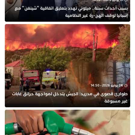
بسبب أحداث سبتة.. ميلوني تهدد بتعليق اتفاقية “شينغن” مع
إسبانيا لوقف الهج-رة غير النظامية
24 يوليو 2026 - 14:50
طوارئ قصوى في مدريد: الجيش يتدخل لمواجهة حرائق غابات
غير مسبوقة