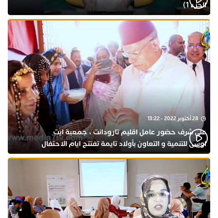
الجزء 1)
28 أكتوبر 2022 - 13:22
على شرف حضور عامل اقليم تارودانت ، جمعية ايت
اوسى للتنمية و التعاون بأولاد تايمة تفتتح ايام الاحتفال
بذكرى المولد النبوي