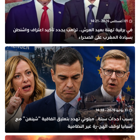
01 أغسطس 2026 - 14:21
في برقية تهنئة بعيد العرش.. ترامب يجدد تأكيد اعتراف واشنطن
بسيادة المغرب على الصحراء
31 يوليو 2026 - 14:38
بسبب أحداث سبتة.. ميلوني تهدد بتعليق اتفاقية “شينغن” مع
إسبانيا لوقف الهج-رة غير النظامية