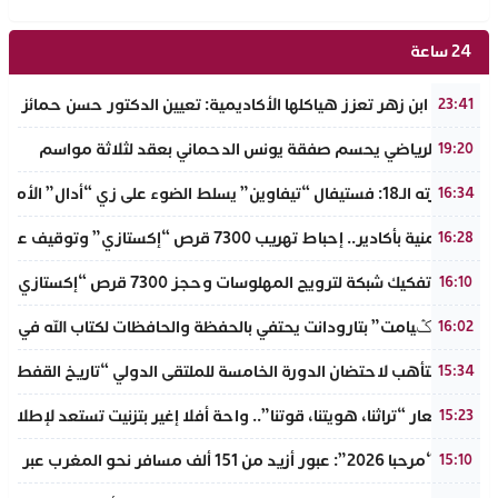
24 ساعة
جامعة ابن زهر تعزز هياكلها الأكاديمية: تعيين الدكتور حسن حمائز نائب
23:41
الرجاء الرياضي يحسم صفقة يونس الدحماني بعقد لثلاثة مواسم
19:20
في دورته الـ18: فستيفال “تيفاوين” يسلط الضوء على زي “أدال” الأمازيغي ويكرم رائدات التطريز والتصميم بالـأطلس الصغير
16:34
ضربة أمنية بأكادير.. إحباط تهريب 7300 قرص “إكستازي” وتوقيف عنصرين من ذوي السوابق
16:28
أكادير: تفكيك شبكة لترويج المهلوسات وحجز 7300 قرص “إكستازي” بين يت ملول والدشيرة
16:10
دوار “تݣيامت” بتارودانت يحتفي بالحفظة والحافظات لكتاب الله في احتفا
16:02
أكادير تتأهب لاحتضان الدورة الخامسة للملتقى الدولي “تاريخ القفطا
15:34
تحت شعار “تراثنا، هويتنا، قوتنا”.. واحة أفلا إغير بتزنيت تستعد لإطلاق 
15:23
عملية “مرحبا 2026”: عبور أزيد من 151 ألف مسافر نحو المغرب عبر مينائي الجزيرة الخضراء وطريفة خلال 4 أيام
15:10