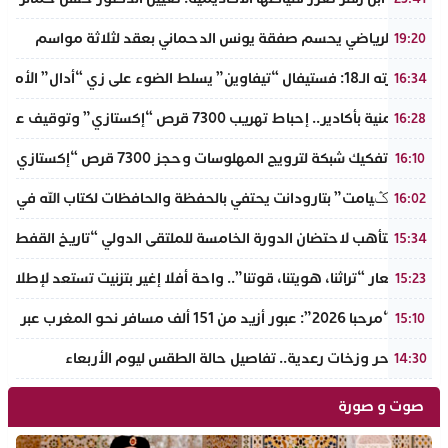
الرجاء الرياضي يحسم صفقة يونس الدحماني بعقد لثلاثة مواسم
19:20
في دورته الـ18: فستيفال “تيفاوين” يسلط الضوء على زي “أدال” الأمازيغي ويكرم رائدات التطريز والتصميم بالـأطلس الصغير
16:34
ضربة أمنية بأكادير.. إحباط تهريب 7300 قرص “إكستازي” وتوقيف عنصرين من ذوي السوابق
16:28
أكادير: تفكيك شبكة لترويج المهلوسات وحجز 7300 قرص “إكستازي” بين يت ملول والدشيرة
16:10
دوار “تݣيامت” بتارودانت يحتفي بالحفظة والحافظات لكتاب الله في احتفا
16:02
أكادير تتأهب لاحتضان الدورة الخامسة للملتقى الدولي “تاريخ القفطا
15:34
تحت شعار “تراثنا، هويتنا، قوتنا”.. واحة أفلا إغير بتزنيت تستعد لإطلاق 
15:23
عملية “مرحبا 2026”: عبور أزيد من 151 ألف مسافر نحو المغرب عبر مينائي الجزيرة الخضراء وطريفة خلال 4 أيام
15:10
موجة حر وزخات رعدية.. تفاصيل حالة الطقس ليوم الأربعاء
14:30
صوت و صورة