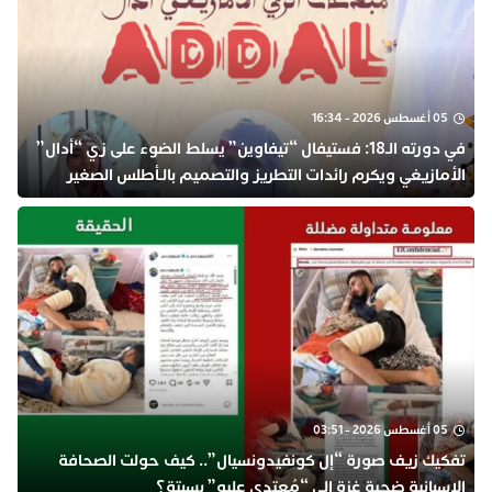
05 أغسطس 2026 - 16:34
في دورته الـ18: فستيفال “تيفاوين” يسلط الضوء على زي “أدال”
الأمازيغي ويكرم رائدات التطريز والتصميم بالـأطلس الصغير
05 أغسطس 2026 - 03:51
تفكيك زيف صورة “إل كونفيدونسيال”.. كيف حولت الصحافة
الإسبانية ضحية غزة إلى “مُعتدى عليه” بسبتة؟