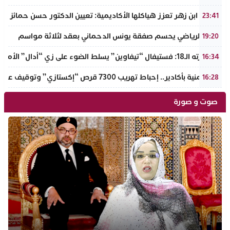
جامعة ابن زهر تعزز هياكلها الأكاديمية: تعيين الدكتور حسن حمائز نائب
23:41
الرجاء الرياضي يحسم صفقة يونس الدحماني بعقد لثلاثة مواسم
19:20
في دورته الـ18: فستيفال “تيفاوين” يسلط الضوء على زي “أدال” الأمازيغي ويكرم رائدات التطريز والتصميم بالـأطلس الصغير
16:34
ضربة أمنية بأكادير.. إحباط تهريب 7300 قرص “إكستازي” وتوقيف عنصرين من ذوي السوابق
16:28
صوت و صورة