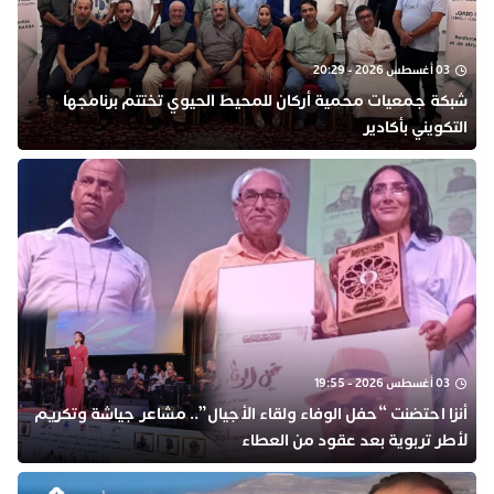
03 أغسطس 2026 - 20:29
شبكة جمعيات محمية أركان للمحيط الحيوي تختتم برنامجها
التكويني بأكادير
03 أغسطس 2026 - 19:55
أنزا احتضنت “حفل الوفاء ولقاء الأجيال”.. مشاعر جياشة وتكريم
لأطر تربوية بعد عقود من العطاء