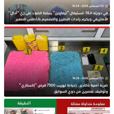
05 أغسطس 2026 - 16:34
في دورته الـ18: فستيفال “تيفاوين” يسلط الضوء على زي “أدال”
الأمازيغي ويكرم رائدات التطريز والتصميم بالـأطلس الصغير
05 أغسطس 2026 - 16:28
ضربة أمنية بأكادير.. إحباط تهريب 7300 قرص “إكستازي”
وتوقيف عنصرين من ذوي السوابق