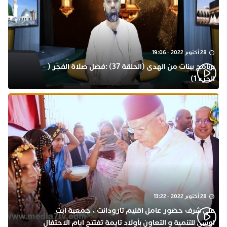
28 أكتوبر 2022 - 19:06
برنامج بينات من الهدى (الحلقة 37) :فضل صلاة الفجر (
الجزء 1)
28 أكتوبر 2022 - 13:22
على شرف حضور عامل اقليم تارودانت ، جمعية ايت
اوسى للتنمية و التعاون بأولاد تايمة تفتتح ايام الاحتفال