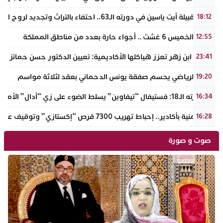
ملتقى قبيلة أيت ياسين في دورته الـ63.. احتفاء بالتراث وتجديد لروح الانتماء الوطني
18:12
طقس الخميس 6 غشت .. أجواء حارة بعدد من مناطق المملكة
12:55
جامعة ابن زهر تعزز هياكلها الأكاديمية: تعيين الدكتور حسن حمائز نائب
23:41
الرجاء الرياضي يحسم صفقة يونس الدحماني بعقد لثلاثة مواسم
19:20
في دورته الـ18: فستيفال “تيفاوين” يسلط الضوء على زي “أدال” الأمازيغي ويكرم رائدات التطريز والتصميم بالـأطلس الصغير
16:34
ضربة أمنية بأكادير.. إحباط تهريب 7300 قرص “إكستازي” وتوقيف عنصرين من ذوي السوابق
16:28
صوت و صورة