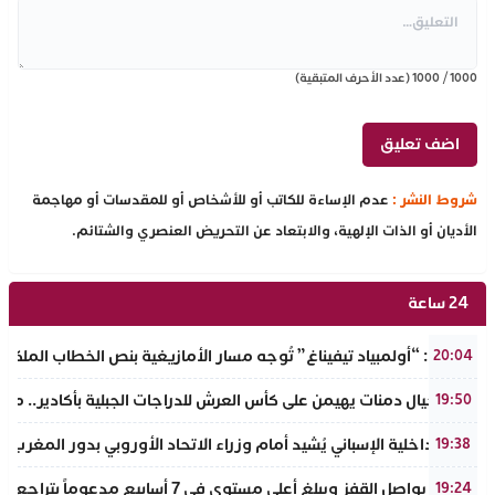
1000
/
1000
(عدد الأحرف المتبقية)
شروط النشر :
عدم الإساءة للكاتب أو للأشخاص أو للمقدسات أو مهاجمة
الأديان أو الذات الإلهية، والابتعاد عن التحريض العنصري والشتائم.
24 ساعة
تفراوت: “أولمبياد تيفيناغ” تُوجه مسار الأمازيغية بنص الخطاب الملكي لأ
20:04
نادي أجيال دمنات يهيمن على كأس العرش للدراجات الجبلية بأكادير.. مر
19:50
وزير الداخلية الإسباني يُشيد أمام وزراء الاتحاد الأوروبي بدور المغرب 
19:38
الذهب يواصل القفز ويبلغ أعلى مستوى في 7 أسابيع مدعوماً بتراجع الدولار وانخفاض عوائد السندات
19:24