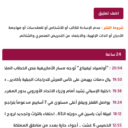
شروط النشر :
عدم الإساءة للكاتب أو للأشخاص أو للمقدسات أو مهاجمة
الأديان أو الذات الإلهية، والابتعاد عن التحريض العنصري والشتائم.
24 ساعة
تفراوت: “أولمبياد تيفيناغ” تُوجه مسار الأمازيغية بنص الخطاب الملكي لأ
20:04
نادي أجيال دمنات يهيمن على كأس العرش للدراجات الجبلية بأكادير.. مر
19:50
وزير الداخلية الإسباني يُشيد أمام وزراء الاتحاد الأوروبي بدور المغرب 
19:38
الذهب يواصل القفز ويبلغ أعلى مستوى في 7 أسابيع مدعوماً بتراجع الدولار وانخفاض عوائد السندات
19:24
ملتقى قبيلة أيت ياسين في دورته الـ63.. احتفاء بالتراث وتجديد لروح الانتماء الوطني
18:12
طقس الخميس 6 غشت .. أجواء حارة بعدد من مناطق المملكة
12:55