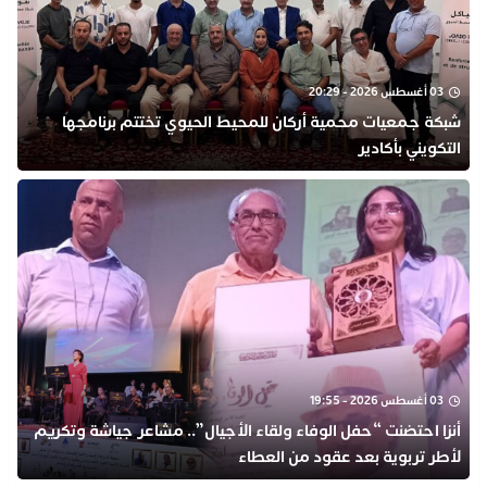
03 أغسطس 2026 - 20:29
شبكة جمعيات محمية أركان للمحيط الحيوي تختتم برنامجها
التكويني بأكادير
03 أغسطس 2026 - 19:55
أنزا احتضنت “حفل الوفاء ولقاء الأجيال”.. مشاعر جياشة وتكريم
لأطر تربوية بعد عقود من العطاء