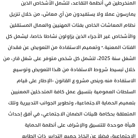
المنخرطين في أنظمة التقاعد، لتشمل الأشخاص الذين
يمارسون عملا ولا يستفيدون من أي معاش، من خلال تنزيل
نظام المعاشات الخاص بفئات المهنيين والعمال المستقلين
والأشخاص غير الأجراء الذين يزاولون نشاطا خاصا، ليشمل كل
الفئات المعنية.• وتعميم الاستفادة من التعويض عن فقدان
الشغل سنة 2025، لتشمل كل شخص متوفر على شغل قار، من
خلال تبسيط شروط الاستفادة من هذا التعويض وتوسيع
الاستفادة منه.وينص مشروع القانون -الإطار على قيام
السلطات العمومية بتنسيق عمل كافة المتدخلين المعنيين
بتعميم الحماية الاجتماعية، وتطوير الجوانب التدبيرية وتلك
المتعلقة بحكامة هيئات الضمان الاجتماعي، في أفق إحداث
هيأة موحدة للتنسيق والإشراف على أنظمة الحماية
الاجتماعية، فضلا عن اتخاذ جميع التدابير ذات الطابع