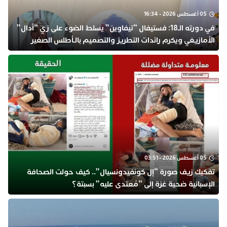
05 أغسطس 2026 - 16:34
في دورته الـ18: فستيفال “تيفاوين” يسلط الضوء على زي “أدال”
الأمازيغي ويكرم رائدات التطريز والتصميم بالـأطلس الصغير
05 أغسطس 2026 - 03:51
تفكيك زيف صورة “إل كونفيدونسيال”.. كيف حولت الصحافة
الإسبانية ضحية غزة إلى “مُعتدى عليه” بسبتة؟