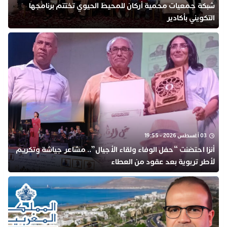
شبكة جمعيات محمية أركان للمحيط الحيوي تختتم برنامجها
التكويني بأكادير
03 أغسطس 2026 - 19:55
أنزا احتضنت “حفل الوفاء ولقاء الأجيال”.. مشاعر جياشة وتكريم
لأطر تربوية بعد عقود من العطاء