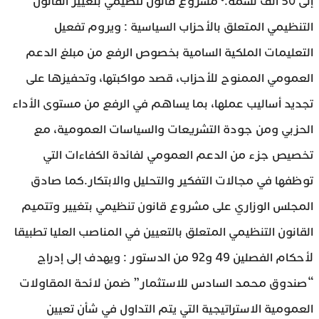
إلى 50 ألف نسمة.• مشروع قانون تنظيمي بتغيير القانون
التنظيمي المتعلق بالأحزاب السياسية : ويروم تفعيل
التعليمات الملكية السامية بخصوص الرفع من مبلغ الدعم
العمومي الممنوح للأحزاب، قصد مواكبتها، وتحفيزها على
تجديد أساليب عملها، بما يساهم في الرفع من مستوى الأداء
الحزبي ومن جودة التشريعات والسياسات العمومية، مع
تخصيص جزء من الدعم العمومي لفائدة الكفاءات التي
توظفها في مجالات التفكير والتحليل والابتكار.كما صادق
المجلس الوزاري على مشروع قانون تنظيمي بتغيير وتتميم
القانون التنظيمي المتعلق بالتعيين في المناصب العليا تطبيقا
لأحكام الفصلين 49 و92 من الدستور : ويهدف إلى إدراج
“صندوق محمد السادس للاستثمار” ضمن لائحة المقاولات
العمومية الاستراتيجية التي يتم التداول في شأن تعيين