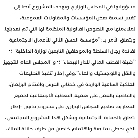
مسؤوليها في المجلس الوزاري.ويهدف المشروع أيضا إلى
تغيير تسمية بعض المؤسسات والمقاولات العمومية،
لملاءمتها مع النصوص القانونية المنظمة لها التي تم تعديلها.
ويتعلق الأمر بــ :“مؤسسة الحسن الثاني للأعمال الاجتماعية
لفائدة رجال السلطة والموظفين التابعين لوزارة الداخلية” ؛•
“هيئة القطب المالي للدار البيضاء” ؛• و”المجلس العام للتجهيز
والنقل واللوجستيك والماء”.وفي إطار تنفيذ التعليمات
الملكية السامية الواردة في خطابي العرش وافتتاح البرلمان،
والقاضية بالعمل على تعميم التغطية الاجتماعية لجميع
المغاربة، صادق المجلس الوزاري على مشروع قانون -إطار
يتعلق بالحماية الاجتماعية.ويشكل هذا المشروع المجتمعي،
الذي يحظى بمتابعة واهتمام خاصين من طرف جلالة الملك،