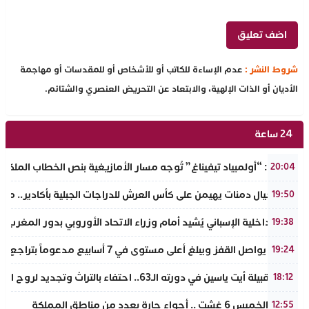
شروط النشر :
عدم الإساءة للكاتب أو للأشخاص أو للمقدسات أو مهاجمة
الأديان أو الذات الإلهية، والابتعاد عن التحريض العنصري والشتائم.
24 ساعة
تفراوت: “أولمبياد تيفيناغ” تُوجه مسار الأمازيغية بنص الخطاب الملكي لأ
20:04
نادي أجيال دمنات يهيمن على كأس العرش للدراجات الجبلية بأكادير.. مر
19:50
وزير الداخلية الإسباني يُشيد أمام وزراء الاتحاد الأوروبي بدور المغرب 
19:38
الذهب يواصل القفز ويبلغ أعلى مستوى في 7 أسابيع مدعوماً بتراجع الدولار وانخفاض عوائد السندات
19:24
ملتقى قبيلة أيت ياسين في دورته الـ63.. احتفاء بالتراث وتجديد لروح الانتماء الوطني
18:12
طقس الخميس 6 غشت .. أجواء حارة بعدد من مناطق المملكة
12:55