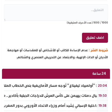
1000
/
1000
(عدد الأحرف المتبقية)
شروط النشر :
عدم الإساءة للكاتب أو للأشخاص أو للمقدسات أو مهاجمة
الأديان أو الذات الإلهية، والابتعاد عن التحريض العنصري والشتائم.
24 ساعة
تفراوت: “أولمبياد تيفيناغ” تُوجه مسار الأمازيغية بنص الخطاب الملكي لأ
20:04
نادي أجيال دمنات يهيمن على كأس العرش للدراجات الجبلية بأكادير.. مر
19:50
وزير الداخلية الإسباني يُشيد أمام وزراء الاتحاد الأوروبي بدور المغرب 
19:38