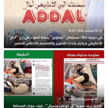
05 أغسطس 2026 - 16:34
في دورته الـ18: فستيفال “تيفاوين” يسلط الضوء على زي “أدال”
الأمازيغي ويكرم رائدات التطريز والتصميم بالـأطلس الصغير
05 أغسطس 2026 - 03:51
تفكيك زيف صورة “إل كونفيدونسيال”.. كيف حولت الصحافة