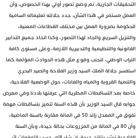
التحقيقات الجارية، تم وضع تصور أولي بهذا الخصوص، وأن
العمل مستمر في هذا الشأن، جدد جلالته تعليماته السامية
للحكومة بضرورة العمل بين مختلف القطاعات المعنية،
والتنزيل السريع والجاد لهذا التصور، وكذا اتخاذ جميع التدابير
القانونية والتنظيمية والتدبيرية اللازمة، وعلى مستوى كافة
التراب الوطني، لتجنب وقوع مثل هذه الحوادث المؤلمة.كما
استفسر جلالة الملك السيد وزير الفلاحة والصيد البحري
والتنمية القروية والمياه والغابات، حول الوضعية الفلاحية،
خاصة بعد التساقطات المطرية التي عرفتها بلادنا.وفي معرض
جوابه قال السيد الوزير بأن هذه السنة تتميز بتساقطات مهمة
تفوق في المعدل زائد 50 في المائة مقارنة بالسنة الماضية،
وأن 80 في المائة من المزروعات بحالة جيدة، وبأن السنة
الفلاحية تبشر بنتائج جيدة، إن شاء الله، حسب التوقعات.إثر