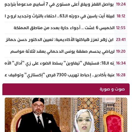
الذهب يواصل القفز ويبلغ أعلى مستوى في 7 أسابيع مدعوماً بتراجع الدولار وانخفاض عوائد السندات
19:24
ملتقى قبيلة أيت ياسين في دورته الـ63.. احتفاء بالتراث وتجديد لروح الانتماء الوطني
18:12
طقس الخميس 6 غشت .. أجواء حارة بعدد من مناطق المملكة
12:55
جامعة ابن زهر تعزز هياكلها الأكاديمية: تعيين الدكتور حسن حمائز نائب
23:41
الرجاء الرياضي يحسم صفقة يونس الدحماني بعقد لثلاثة مواسم
19:20
في دورته الـ18: فستيفال “تيفاوين” يسلط الضوء على زي “أدال” الأمازيغي ويكرم رائدات التطريز والتصميم بالـأطلس الصغير
16:34
ضربة أمنية بأكادير.. إحباط تهريب 7300 قرص “إكستازي” وتوقيف عنصرين من ذوي السوابق
16:28
صوت و صورة