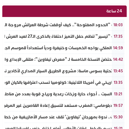
24 ساعة
​سيناريو “الحدود المفتوحة”.. كيف أوقفت شرطة العرائش مروجة الاته
18:03
جمعية “تيسير” تنظم حفل التميز احتفاءً بالذكرى الـ27 لعيد العرش المجيد وتطلق مبادرة نبيلة لمحاربة الهدر المدرسي
17:35
الجيش الملكي يواجه الخميسات وخنيفرة ودياً استعداداً للموسم الجديد
14:59
إنزكان تحتضن النسخة الخامسة لـ “معرض تيفاوين”: ملتقى الإبداع والت
14:42
البنية التحتية بسوس ماسة: مشروع الطريق السيار المداري لأكادير نحو ت
13:45
تحول تاريخي في أمريكا اللاتينية: كولومبيا تسحب اعترافها بالكيان الو
13:35
طقس السبت .. أجواء حارة وزخات رعدية ورياح قوية بعدد من مناطق 
13:21
مصدر دبلوماسي: المغرب مستعد لتنسيق إعادة القاصرين غير المرفوقي
19:57
تافراوت.. ندوة بمهرجان ‘تيفاوين’ تقف عند مسار الأمازيغية من خطاب أ
15:30
سبت الحسم بالرباط.. لبؤات الأطلس أمام اختبار جنوب إفريقيا للعبور إل
15:21