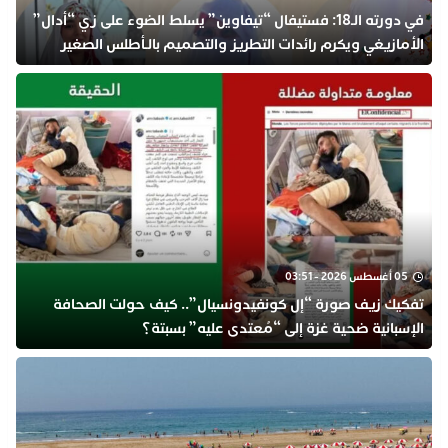
في دورته الـ18: فستيفال “تيفاوين” يسلط الضوء على زي “أدال”
الأمازيغي ويكرم رائدات التطريز والتصميم بالـأطلس الصغير
05 أغسطس 2026 - 03:51
تفكيك زيف صورة “إل كونفيدونسيال”.. كيف حولت الصحافة
الإسبانية ضحية غزة إلى “مُعتدى عليه” بسبتة؟