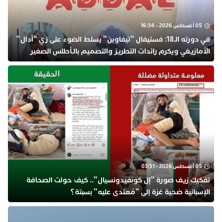
05 أغسطس 2026 - 16:34
في دورته الـ18: فستيفال “تيفاوين” يسلط الضوء على زي “أدال”
الأمازيغي ويكرم رائدات التطريز والتصميم بالـأطلس الصغير
05 أغسطس 2026 - 03:51
تفكيك زيف صورة “إل كونفيدونسيال”.. كيف حولت الصحافة
الإسبانية ضحية غزة إلى “مُعتدى عليه” بسبتة؟