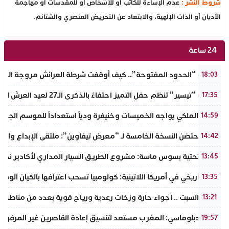
شروط النشر :
عدم الإساءة للكاتب أو للأشخاص أو للمقدسات أو مهاجمة
الأديان أو الذات الإلهية، والابتعاد عن التحريض العنصري والشتائم.
24 ساعة
​سيناريو “الحدود المفتوحة”.. كيف أوقفت شرطة العرائش مروجة الاته
18:03
جمعية “تيسير” تنظم حفل التميز احتفاءً بالذكرى الـ27 لعيد العرش المجيد وتطلق مبادرة نبيلة لمحاربة الهدر المدرسي
17:35
الجيش الملكي يواجه الخميسات وخنيفرة ودياً استعداداً للموسم الجديد
14:59
إنزكان تحتضن النسخة الخامسة لـ “معرض تيفاوين”: ملتقى الإبداع والت
14:42
البنية التحتية بسوس ماسة: مشروع الطريق السيار المداري لأكادير نحو ت
13:45
تحول تاريخي في أمريكا اللاتينية: كولومبيا تسحب اعترافها بالكيان الو
13:35
طقس السبت .. أجواء حارة وزخات رعدية ورياح قوية بعدد من مناطق 
13:21
مصدر دبلوماسي: المغرب مستعد لتنسيق إعادة القاصرين غير المرفوقي
19:57