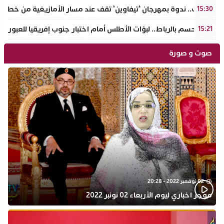
تافراوت.. ندوة بمهرجان ‘تيفاوين’ تقف عند مسار الأمازيغية من خطاب أ
15:30
سبت الحسم بالرباط.. لبؤات الأطلس أمام اختبار جنوب إفريقيا للعبور إل
15:21
صوت و صورة
02 نوفمبر 2022 - 20:28
موجز اخباري ليوم الأربعاء 02 نونبر 2022