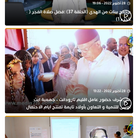
28 أكتوبر 2022 - 19:06
برنامج بينات من الهدى (الحلقة 37) :فضل صلاة الفجر (
الجزء 1)
28 أكتوبر 2022 - 13:22
على شرف حضور عامل اقليم تارودانت ، جمعية ايت
اوسى للتنمية و التعاون بأولاد تايمة تفتتح ايام الاحتفال
بذكرى المولد النبوي