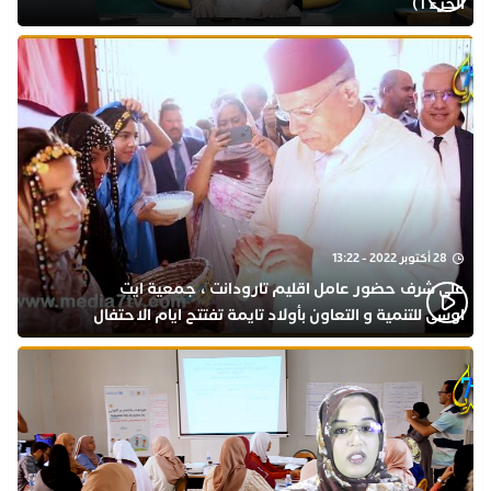
الجزء 1)
28 أكتوبر 2022 - 13:22
على شرف حضور عامل اقليم تارودانت ، جمعية ايت
اوسى للتنمية و التعاون بأولاد تايمة تفتتح ايام الاحتفال
بذكرى المولد النبوي