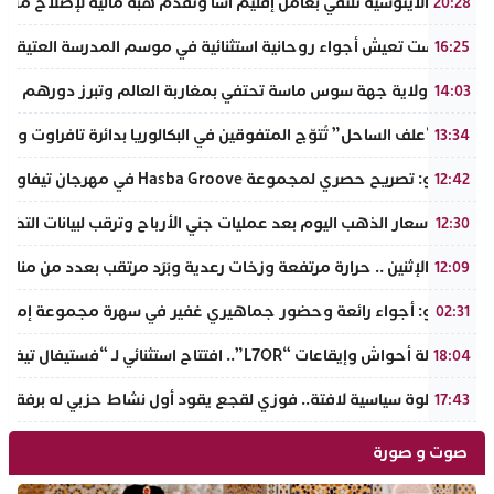
الجالية الأيتوسية تلتقي بعامل إقليم آسا وتقدم هبة مالية لإصلاح مسج
20:28
تماكوست تعيش أجواء روحانية استثنائية في موسم المدرسة العتيقة س
16:25
أكادير: ولاية جهة سوس ماسة تحتفي بمغاربة العالم وتبرز دورهم في أو
14:03
شركة “علف الساحل” تُتوّج المتفوقين في البكالوريا بدائرة تافراوت وتر
13:34
بالفيديو: تصريح حصري لمجموعة Hasba Groove في مهرجان تيفاوين: “أدينا جديدنا لأول مرة مع جمهور تافراوت الرائع”
12:42
تراجع أسعار الذهب اليوم بعد عمليات جني الأرباح وترقب لبيانات التضخ
12:30
طقس الإثنين .. حرارة مرتفعة وزخات رعدية وبَرَد مرتقب بعدد من مناط
12:09
بالفيديو: أجواء رائعة وحضور جماهيري غفير في سهرة مجموعة إمازال
02:31
بين أصالة أحواش وإيقاعات “L7OR”.. افتتاح استثنائي لـ “فستيفال تيفاوين” بتافراوت
18:04
في خطوة سياسية لافتة.. فوزي لقجع يقود أول نشاط حزبي له برفقة قي
17:43
صوت و صورة