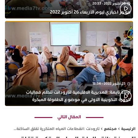
26 أكتوبر 2022 - 20:33
موجز اخباري ليوم الأربعاء 26 أكتوبر 2022
25 أكتوبر 2022 - 18:34
أولاد تايمة: المديرية الاقليمية لتارودانت تنظم فعاليات
الدورة التكوينية الاولى في موضوع الطفولة المبكرة
بمركز التكوين ثانوية الحسن الثاني التأهيلية
المقال التالي
الرئيسية
مجتمع
تارودنت :انقطاعات المياه المتكررة تقلق الساكنة…