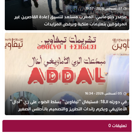
07 أغسطس 2026 - 19:57
مصدر دبلوماسي: المغرب مستعد لتنسيق إعادة القاصرين غير
المرفوقين بتعليمات ملكية ويرفض المزايدات
05 أغسطس 2026 - 16:34
في دورته الـ18: فستيفال “تيفاوين” يسلط الضوء على زي “أدال”
الأمازيغي ويكرم رائدات التطريز والتصميم بالـأطلس الصغير
تعليقات 0