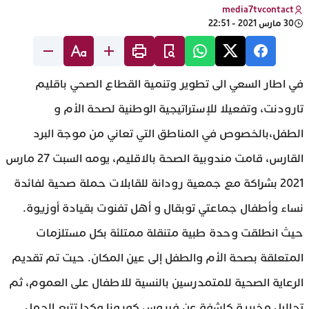
media7tvcontact
30 مارس 2021 - 22:51
في اطار السعي الى تطوير وتنمية القطاع الصحي باقليم
تارودنت، وتفعيلا للإستراتيجية الوطنية لصحة الأم و
الطفل،بالخصوص في المناطق التي تعاني من موجة البرد
القارس، قامت مندوبية الصحة بالاقليم، يومه السبت 27 مارس
2021 بشراكة مع جمعية رودانة للقابلات حملة صحية لفائدة
نساء وأطفال جماعتي توبقال و أهل تفنوت بقيادة أوزيوة.
حيث انطلقت وحدة طبية متنقلة ممتلئة بكل مستلزمات
المتعلقة بصحة الأم والطفل إلى عين المكان. حيت تم تقديم
الرعاية الصحية للمتمدرسين بالنسية للاطفال على العموم، ثم
تحاليل مخبرية كاشفة عن فيروس كورونا وكدا تتبع الحمل