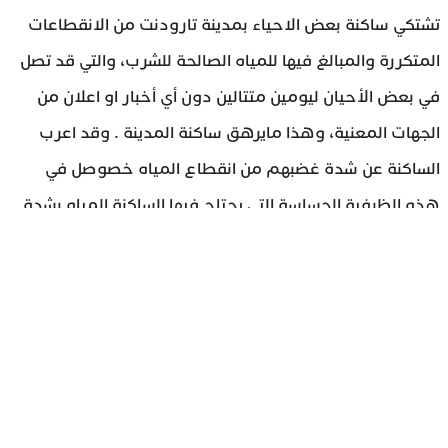
تشتكي ساكنة بعض الاحياء بمدينة تارودنت من الانقطاعات
المتكررة والمبالغ فيها للمياه الصالحة للشرب، والتي قد تصل
في بعض الأحيان ليومين متتالين دون أي أخبار او اعلان من
الجهات المعنية، وهذا مايرهق ساكنة المدينة . وقد اعرب
الساكنة عن شدة غضبهم من انقطاع المياه خصوصل في
هذه الظرفية الحساسة التي يحتاج فيها الساكنة المياه بشدة
للتعقيم مثلا ولشرب لسيما أمام ارتفاع درجات الحرارة. هذا
وقد حمل الساكنة المسؤولية للمكتب الوطني للماء الصالح
للشرب الذي لم يتدخل للحدود الساعة من اجل التدخل لحل
هذا المشكل او حتي ان يكلف نفسه عناء اخبار الساكنة بموعد
انقطاع الماء قصد التزود بالمياه الكافية طيلة فترة انقطاعه .
وفي نفس السياق يطالب المتضررون من الجهات المسؤولة