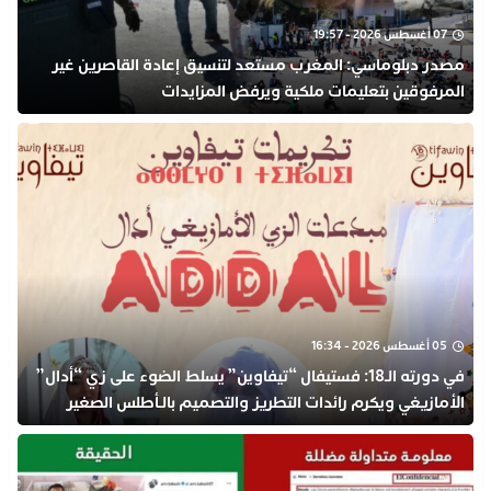
07 أغسطس 2026 - 19:57
مصدر دبلوماسي: المغرب مستعد لتنسيق إعادة القاصرين غير
المرفوقين بتعليمات ملكية ويرفض المزايدات
05 أغسطس 2026 - 16:34
في دورته الـ18: فستيفال “تيفاوين” يسلط الضوء على زي “أدال”
الأمازيغي ويكرم رائدات التطريز والتصميم بالـأطلس الصغير