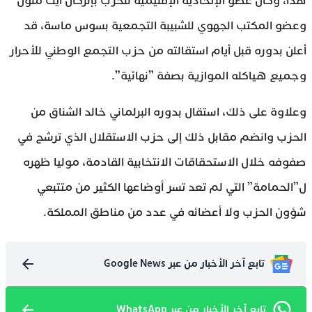
هذا، وكان عضو الإتحادية الإقليمية للحزب بإنزكان أيت ملول
وعضو المكتب الجهوي للشبيبة التجمعية بسوس ماسة، قد
أعلن بدوره قبل أيام استقالته من حزب التجمع الوطني للأحرار
وجميع هياكله الموازية بصفة ”نهائية”.
وعلاوة على ذلك، استقال بدوره البرلماني خالد الشناق من
الحزب وانضم مقابل ذلك إلى حزب الاستقلال الذي ترشح في
صفوفه خلال الاستحقاقات الانتخابية القادمة، موليا ظهره
ل”الحمامة” التي لم تعد تسر أوضاعها الكثير من متتبعي
شؤون الحزب ولا أعضائه في عدد من مناطق المملكة.
تابع آخر الأخبار من عبر Google News
تابع آخر الأخبار من عبر WhatsApp