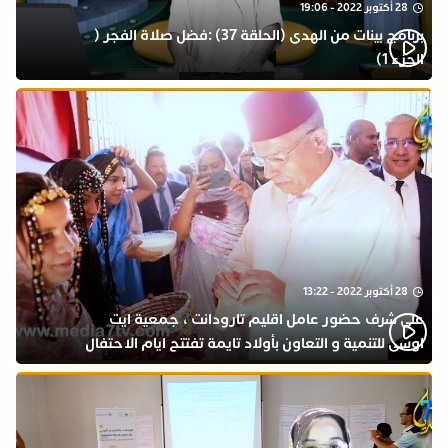
28 أكتوبر 2022 - 19:06
برنامج بينات من الهدى (الحلقة 37) :فضل صلاة الفجر (
الجزء 1)
28 أكتوبر 2022 - 13:22
على شرف حضور عامل اقليم تارودانت ، جمعية ايت
اوسى للتنمية و التعاون بأولاد تايمة تفتتح ايام الاحتفال
بذكرى المولد النبوي