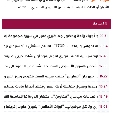
شروط النشر :
عدم الإساءة للكاتب أو للأشخاص أو للمقدسات أو مهاجمة
الأديان أو الذات الإلهية، والابتعاد عن التحريض العنصري والشتائم.
24 ساعة
بالفيديو: أجواء رائعة وحضور جماهيري غفير في سهرة مجموعة إمازال
02:31
بين أصالة أحواش وإيقاعات “L7OR”.. افتتاح استثنائي لـ “فستيفال تيفاوين” بتافراوت
18:04
في خطوة سياسية لافتة.. فوزي لقجع يقود أول نشاط حزبي له برفقة قي
17:43
توقيف شخص بالسوق الأسبوعي لاسطاح للاشتباه في الدعوة إلى تخريب
17:00
تافراوت.. مهرجان “تيفاوين” يختتم سهرة السبت بتكريم رموز الفن وال
16:27
عاصفة رعدية وسيول مفاجئة تُربك السير وتخلف أضراراً مادية بجماعة أ
16:24
في إطار فعاليات مهرجان “تيفاوين”.. احتضان الدورة 12 للجامعة القروية “محمد خير الدين” بفضاء أزرو واضوم بأملن
13:49
​إنجاز قاري وتأهل مونديالي.. “لبؤات الأطلس” يقهرن جنوب إفريقيا ويت
13:08