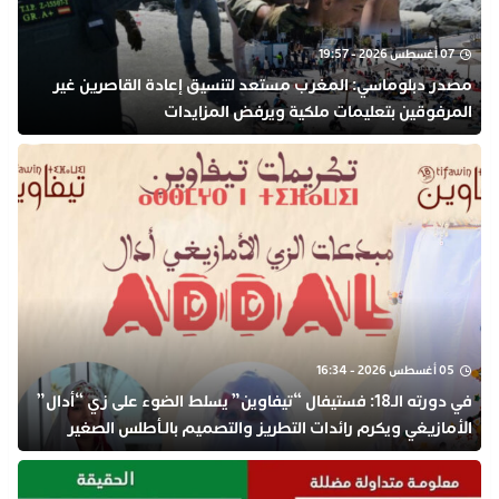
07 أغسطس 2026 - 19:57
مصدر دبلوماسي: المغرب مستعد لتنسيق إعادة القاصرين غير
المرفوقين بتعليمات ملكية ويرفض المزايدات
05 أغسطس 2026 - 16:34
في دورته الـ18: فستيفال “تيفاوين” يسلط الضوء على زي “أدال”
الأمازيغي ويكرم رائدات التطريز والتصميم بالـأطلس الصغير