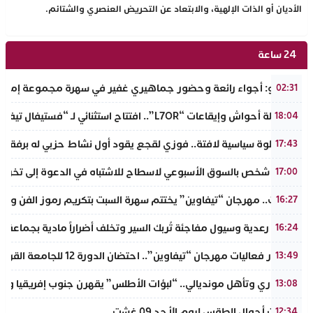
الأديان أو الذات الإلهية، والابتعاد عن التحريض العنصري والشتائم.
24 ساعة
بالفيديو: أجواء رائعة وحضور جماهيري غفير في سهرة مجموعة إمازال
02:31
بين أصالة أحواش وإيقاعات “L7OR”.. افتتاح استثنائي لـ “فستيفال تيفاوين” بتافراوت
18:04
في خطوة سياسية لافتة.. فوزي لقجع يقود أول نشاط حزبي له برفقة قي
17:43
توقيف شخص بالسوق الأسبوعي لاسطاح للاشتباه في الدعوة إلى تخريب
17:00
تافراوت.. مهرجان “تيفاوين” يختتم سهرة السبت بتكريم رموز الفن وال
16:27
عاصفة رعدية وسيول مفاجئة تُربك السير وتخلف أضراراً مادية بجماعة أ
16:24
في إطار فعاليات مهرجان “تيفاوين”.. احتضان الدورة 12 للجامعة القروية “محمد خير الدين” بفضاء أزرو واضوم بأملن
13:49
​إنجاز قاري وتأهل مونديالي.. “لبؤات الأطلس” يقهرن جنوب إفريقيا ويت
13:08
توقعات أحوال الطقس ليوم الأحد 09 غشت
12:34