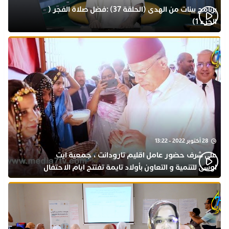
برنامج بينات من الهدى (الحلقة 37) :فضل صلاة الفجر (
الجزء 1)
28 أكتوبر 2022 - 13:22
على شرف حضور عامل اقليم تارودانت ، جمعية ايت
اوسى للتنمية و التعاون بأولاد تايمة تفتتح ايام الاحتفال
بذكرى المولد النبوي