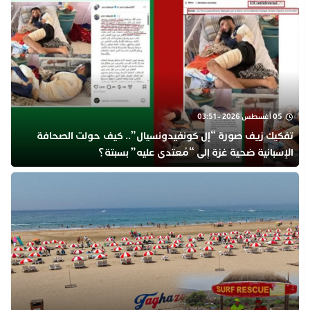
05 أغسطس 2026 - 03:51
تفكيك زيف صورة “إل كونفيدونسيال”.. كيف حولت الصحافة
الإسبانية ضحية غزة إلى “مُعتدى عليه” بسبتة؟