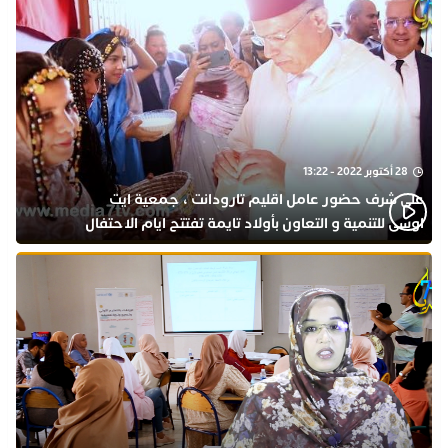
28 أكتوبر 2022 - 13:22
على شرف حضور عامل اقليم تارودانت ، جمعية ايت
اوسى للتنمية و التعاون بأولاد تايمة تفتتح ايام الاحتفال
بذكرى المولد النبوي