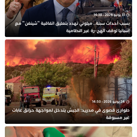
31 يوليو 2026 - 14:38
بسبب أحداث سبتة.. ميلوني تهدد بتعليق اتفاقية “شينغن” مع
إسبانيا لوقف الهج-رة غير النظامية
24 يوليو 2026 - 14:50
طوارئ قصوى في مدريد: الجيش يتدخل لمواجهة حرائق غابات
غير مسبوقة