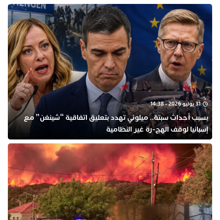
31 يوليو 2026 - 14:38
بسبب أحداث سبتة.. ميلوني تهدد بتعليق اتفاقية “شينغن” مع
إسبانيا لوقف الهج-رة غير النظامية