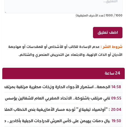
1000
/
1000
(عدد الأحرف المتبقية)
شروط النشر :
عدم الإساءة للكاتب أو للأشخاص أو للمقدسات أو مهاجمة
الأديان أو الذات الإلهية، والابتعاد عن التحريض العنصري والشتائم.
24 ساعة
طقس الجمعة.. استمرار الأجواء الحارة وزخات مطرية مرتقبة بمرتفعا
14:58
حدث نقابي مرتقب باشتوكة.. الاتحاد المغربي العام للشغالين يؤسس مك
09:55
تفراوت: “أولمبياد تيفيناغ” تُوجه مسار الأمازيغية بنص الخطاب الملكي لأ
20:04
نادي أجيال دمنات يهيمن على كأس العرش للدراجات الجبلية بأكادير.. مر
19:50