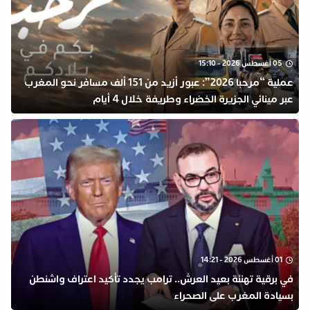
05 أغسطس 2026 - 15:10
عملية “مرحبا 2026”: عبور أزيد من 151 ألف مسافر نحو المغرب
عبر مينائي الجزيرة الخضراء وطريفة خلال 4 أيام
01 أغسطس 2026 - 14:21
في برقية تهنئة بعيد العرش.. ترامب يجدد تأكيد اعتراف واشنطن
بسيادة المغرب على الصحراء