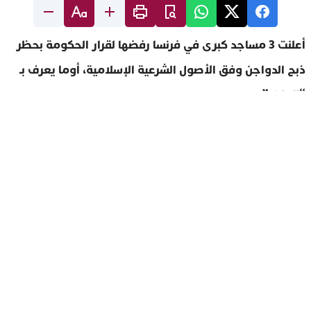
أعلنت 3 مساجد كبرى في فرنسا رفضها لقرار الحكومة بحظر
ذبح الدواجن وفق الأصول الشرعية الإسلامية، أوما يعرف بـ
“الحلال”.
وجاء في بيان صادر عن مساجد باريس وليون وإيفري أن
التعميم الوزاري يتعلق بالضوابط الرسمية لحماية الحيوانات
أثناء ذبحها في المسالخ، مؤكدا أن ذلك لا يهيئ الظروف
الملائمة للذبح وفق الأصول الإسلامية، مشيرا إلى أن القرار
رسالة سيئة للمجتمع المسلم “إذ سيحظر الذبح الحلال
للدواجن اعتبارا من يوليوز المقبل”.
القائمون على إدارة المساجد الكبرى نقلوا مخاوفهم بشأن