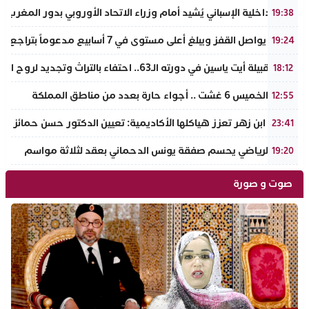
وزير الداخلية الإسباني يُشيد أمام وزراء الاتحاد الأوروبي بدور المغرب 
19:38
الذهب يواصل القفز ويبلغ أعلى مستوى في 7 أسابيع مدعوماً بتراجع الدولار وانخفاض عوائد السندات
19:24
ملتقى قبيلة أيت ياسين في دورته الـ63.. احتفاء بالتراث وتجديد لروح الانتماء الوطني
18:12
طقس الخميس 6 غشت .. أجواء حارة بعدد من مناطق المملكة
12:55
جامعة ابن زهر تعزز هياكلها الأكاديمية: تعيين الدكتور حسن حمائز نائب
23:41
الرجاء الرياضي يحسم صفقة يونس الدحماني بعقد لثلاثة مواسم
19:20
صوت و صورة