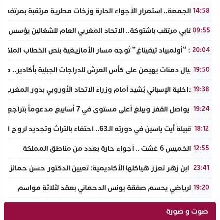
طقس الجمعة.. استمرار الأجواء الحارة وزخات مطرية مرتقبة بمرتفعا
14:58
حدث نقابي مرتقب باشتوكة.. الاتحاد المغربي العام للشغالين يؤسس مك
09:55
تفراوت: “أولمبياد تيفيناغ” تُوجه مسار الأمازيغية بنص الخطاب الملكي لأ
20:04
نادي أجيال دمنات يهيمن على كأس العرش للدراجات الجبلية بأكادير.. مر
19:50
وزير الداخلية الإسباني يُشيد أمام وزراء الاتحاد الأوروبي بدور المغرب 
19:38
الذهب يواصل القفز ويبلغ أعلى مستوى في 7 أسابيع مدعوماً بتراجع الدولار وانخفاض عوائد السندات
19:24
ملتقى قبيلة أيت ياسين في دورته الـ63.. احتفاء بالتراث وتجديد لروح الانتماء الوطني
18:12
طقس الخميس 6 غشت .. أجواء حارة بعدد من مناطق المملكة
12:55
جامعة ابن زهر تعزز هياكلها الأكاديمية: تعيين الدكتور حسن حمائز نائب
23:41
الرجاء الرياضي يحسم صفقة يونس الدحماني بعقد لثلاثة مواسم
19:20
صوت و صورة