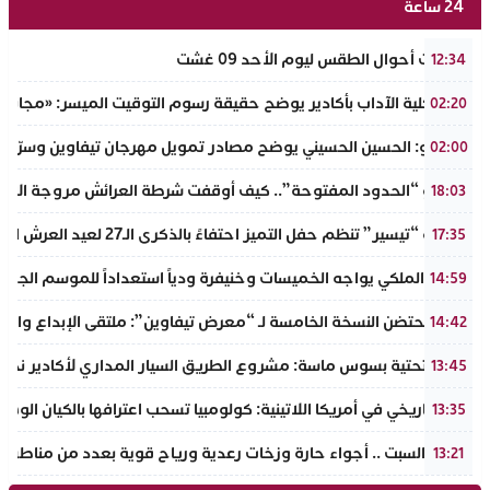
24 ساعة
توقعات أحوال الطقس ليوم الأحد 09 غشت
12:34
عميد كلية الآداب بأكادير يوضح حقيقة رسوم التوقيت الميسر: «مجانية ال
02:20
بالفيديو: الحسين الحسيني يوضح مصادر تمويل مهرجان تيفاوين وسرّ ال
02:00
​سيناريو “الحدود المفتوحة”.. كيف أوقفت شرطة العرائش مروجة الاته
18:03
جمعية “تيسير” تنظم حفل التميز احتفاءً بالذكرى الـ27 لعيد العرش المجيد وتطلق مبادرة نبيلة لمحاربة الهدر المدرسي
17:35
الجيش الملكي يواجه الخميسات وخنيفرة ودياً استعداداً للموسم الجديد
14:59
إنزكان تحتضن النسخة الخامسة لـ “معرض تيفاوين”: ملتقى الإبداع والت
14:42
البنية التحتية بسوس ماسة: مشروع الطريق السيار المداري لأكادير نحو ت
13:45
تحول تاريخي في أمريكا اللاتينية: كولومبيا تسحب اعترافها بالكيان الو
13:35
طقس السبت .. أجواء حارة وزخات رعدية ورياح قوية بعدد من مناطق 
13:21