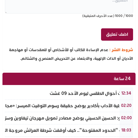
1000
/
1000
(عدد الأحرف المتبقية)
شروط النشر :
عدم الإساءة للكاتب أو للأشخاص أو للمقدسات أو مهاجمة
الأديان أو الذات الإلهية، والابتعاد عن التحريض العنصري والشتائم.
24 ساعة
توقعات أحوال الطقس ليوم الأحد 09 غشت
12:34
عميد كلية الآداب بأكادير يوضح حقيقة رسوم التوقيت الميسر: «مجانية ال
02:20
بالفيديو: الحسين الحسيني يوضح مصادر تمويل مهرجان تيفاوين وسرّ ال
02:00
​سيناريو “الحدود المفتوحة”.. كيف أوقفت شرطة العرائش مروجة الاته
18:03