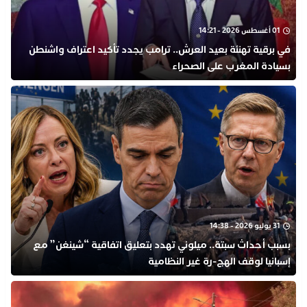
01 أغسطس 2026 - 14:21
في برقية تهنئة بعيد العرش.. ترامب يجدد تأكيد اعتراف واشنطن
بسيادة المغرب على الصحراء
31 يوليو 2026 - 14:38
بسبب أحداث سبتة.. ميلوني تهدد بتعليق اتفاقية “شينغن” مع
إسبانيا لوقف الهج-رة غير النظامية