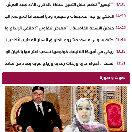
جمعية “تيسير” تنظم حفل التميز احتفاءً بالذكرى الـ27 لعيد العرش المجيد وتطلق مبادرة نبيلة لمحاربة الهدر المدرسي
17:35
الجيش الملكي يواجه الخميسات وخنيفرة ودياً استعداداً للموسم الجديد
14:59
إنزكان تحتضن النسخة الخامسة لـ “معرض تيفاوين”: ملتقى الإبداع والت
14:42
البنية التحتية بسوس ماسة: مشروع الطريق السيار المداري لأكادير نحو ت
13:45
تحول تاريخي في أمريكا اللاتينية: كولومبيا تسحب اعترافها بالكيان الو
13:35
طقس السبت .. أجواء حارة وزخات رعدية ورياح قوية بعدد من مناطق 
13:21
صوت و صورة