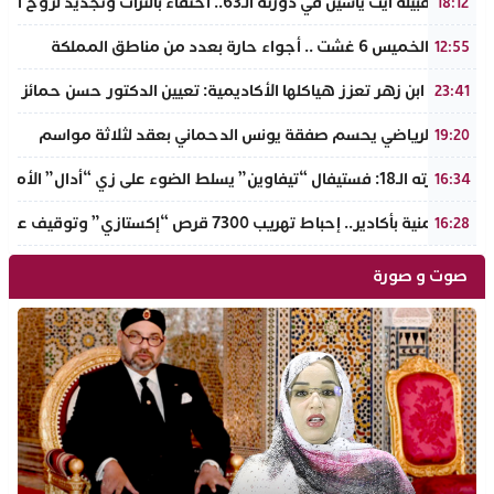
ملتقى قبيلة أيت ياسين في دورته الـ63.. احتفاء بالتراث وتجديد لروح الانتماء الوطني
18:12
طقس الخميس 6 غشت .. أجواء حارة بعدد من مناطق المملكة
12:55
جامعة ابن زهر تعزز هياكلها الأكاديمية: تعيين الدكتور حسن حمائز نائب
23:41
الرجاء الرياضي يحسم صفقة يونس الدحماني بعقد لثلاثة مواسم
19:20
في دورته الـ18: فستيفال “تيفاوين” يسلط الضوء على زي “أدال” الأمازيغي ويكرم رائدات التطريز والتصميم بالـأطلس الصغير
16:34
ضربة أمنية بأكادير.. إحباط تهريب 7300 قرص “إكستازي” وتوقيف عنصرين من ذوي السوابق
16:28
صوت و صورة