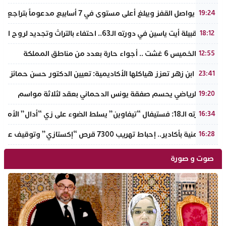
الذهب يواصل القفز ويبلغ أعلى مستوى في 7 أسابيع مدعوماً بتراجع الدولار وانخفاض عوائد السندات
19:24
ملتقى قبيلة أيت ياسين في دورته الـ63.. احتفاء بالتراث وتجديد لروح الانتماء الوطني
18:12
طقس الخميس 6 غشت .. أجواء حارة بعدد من مناطق المملكة
12:55
جامعة ابن زهر تعزز هياكلها الأكاديمية: تعيين الدكتور حسن حمائز نائب
23:41
الرجاء الرياضي يحسم صفقة يونس الدحماني بعقد لثلاثة مواسم
19:20
في دورته الـ18: فستيفال “تيفاوين” يسلط الضوء على زي “أدال” الأمازيغي ويكرم رائدات التطريز والتصميم بالـأطلس الصغير
16:34
ضربة أمنية بأكادير.. إحباط تهريب 7300 قرص “إكستازي” وتوقيف عنصرين من ذوي السوابق
16:28
صوت و صورة