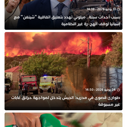
31 يوليو 2026 - 14:38
بسبب أحداث سبتة.. ميلوني تهدد بتعليق اتفاقية “شينغن” مع
إسبانيا لوقف الهج-رة غير النظامية
24 يوليو 2026 - 14:50
طوارئ قصوى في مدريد: الجيش يتدخل لمواجهة حرائق غابات
غير مسبوقة