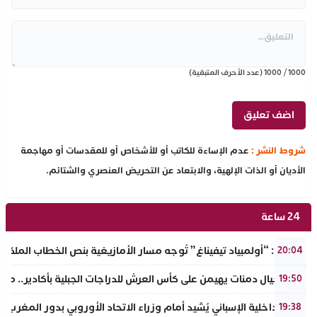
1000
/
1000
(عدد الأحرف المتبقية)
شروط النشر :
عدم الإساءة للكاتب أو للأشخاص أو للمقدسات أو مهاجمة
الأديان أو الذات الإلهية، والابتعاد عن التحريض العنصري والشتائم.
24 ساعة
تفراوت: “أولمبياد تيفيناغ” تُوجه مسار الأمازيغية بنص الخطاب الملكي لأ
20:04
نادي أجيال دمنات يهيمن على كأس العرش للدراجات الجبلية بأكادير.. مر
19:50
وزير الداخلية الإسباني يُشيد أمام وزراء الاتحاد الأوروبي بدور المغرب 
19:38