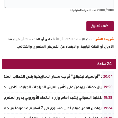
1000
/
1000
(عدد الأحرف المتبقية)
شروط النشر :
عدم الإساءة للكاتب أو للأشخاص أو للمقدسات أو مهاجمة
الأديان أو الذات الإلهية، والابتعاد عن التحريض العنصري والشتائم.
24 ساعة
تفراوت: “أولمبياد تيفيناغ” تُوجه مسار الأمازيغية بنص الخطاب الملكي لأ
20:04
نادي أجيال دمنات يهيمن على كأس العرش للدراجات الجبلية بأكادير.. مر
19:50
وزير الداخلية الإسباني يُشيد أمام وزراء الاتحاد الأوروبي بدور المغرب 
19:38
الذهب يواصل القفز ويبلغ أعلى مستوى في 7 أسابيع مدعوماً بتراجع الدولار وانخفاض عوائد السندات
19:24