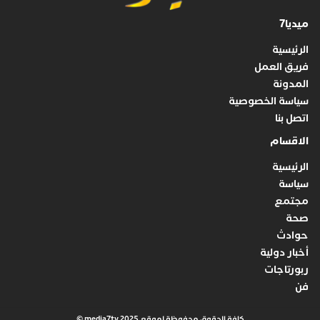
ميديا7
الرئيسية
فريق العمل
المدونة
سياسة الخصوصية
اتصل بنا
الاقسام
الرئيسية
سياسة
مجتمع
صحة
حوادث
أخبار دولية
ربورتاجات
فن
كافة الحقوق محفوظة لموقع media7tv 2025 ©