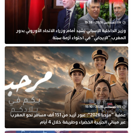
06 أغسطس 2026 - 19:38
وزير الداخلية الإسباني يُشيد أمام وزراء الاتحاد الأوروبي بدور
المغرب “الإيجابي” في احتواء أزمة سبتة
05 أغسطس 2026 - 15:10
عملية “مرحبا 2026”: عبور أزيد من 151 ألف مسافر نحو المغرب
عبر مينائي الجزيرة الخضراء وطريفة خلال 4 أيام