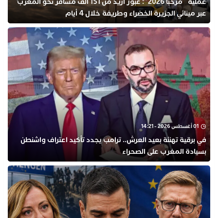
عملية “مرحبا 2026”: عبور أزيد من 151 ألف مسافر نحو المغرب
عبر مينائي الجزيرة الخضراء وطريفة خلال 4 أيام
01 أغسطس 2026 - 14:21
في برقية تهنئة بعيد العرش.. ترامب يجدد تأكيد اعتراف واشنطن
بسيادة المغرب على الصحراء