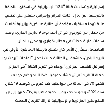
إسرائيلية.وتساءلت قناة “i24” الإسرائيلية في نسختها الناطقة
بالفرنسية، عن ما إذا كانت الجزائر وإسرائيل مقبلين على تطبيع
علاقاتهما مستقبلا، مؤكدة أن طائرة عسكرية برازيلية أقلعت
من مطار بين غوريون في تل أبيب يوم 9 مارس الجاري، وبعد
ساعات قليلة حطت في مطار هواري بومدين بالجائر
العاصمة، حيث إن الأمر كان يتعلق بالرحلة المباشرة الأولى في
تاريخ البلدين، كاشفة أن الطائرة كانت تحمل “لقاحات تبرعت بها
إسرائيل للشعب الجزائري”.وجاء في تقرير القناة “في الجزائر
حملة التلقيح تعيش فشلا حقيقيا، هذا البلد وضع كهدف
تلقيح 70 في المائة من مواطنيه ضد فيروس كوفيد 19 خلال
سنة 2021، وهو هدف يبقى تحقيقه أمرا بعيدا”، منبها إلى أن
الحكومتين الجزائرية والإسرائيلية لا زالتا تلتزمان الصمت