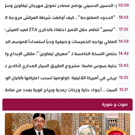
بالفيديو: الحسين الحسيني يوضح مصادر تمويل مهرجان تيفاوين وسرّ ال
02:00
​سيناريو “الحدود المفتوحة”.. كيف أوقفت شرطة العرائش مروجة الاته
18:03
جمعية “تيسير” تنظم حفل التميز احتفاءً بالذكرى الـ27 لعيد العرش المجيد وتطلق مبادرة نبيلة لمحاربة الهدر المدرسي
17:35
الجيش الملكي يواجه الخميسات وخنيفرة ودياً استعداداً للموسم الجديد
14:59
إنزكان تحتضن النسخة الخامسة لـ “معرض تيفاوين”: ملتقى الإبداع والت
14:42
البنية التحتية بسوس ماسة: مشروع الطريق السيار المداري لأكادير نحو ت
13:45
تحول تاريخي في أمريكا اللاتينية: كولومبيا تسحب اعترافها بالكيان الو
13:35
طقس السبت .. أجواء حارة وزخات رعدية ورياح قوية بعدد من مناطق 
13:21
صوت و صورة