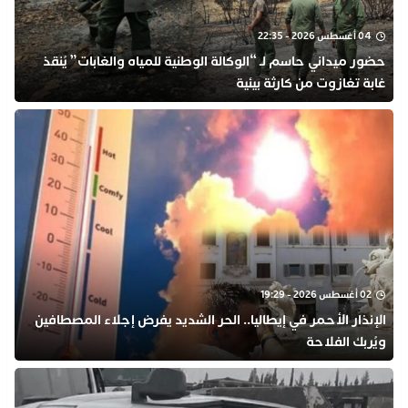
04 أغسطس 2026 - 22:35
​حضور ميداني حاسم لـ “الوكالة الوطنية للمياه والغابات” يُنقذ
غابة تغازوت من كارثة بيئية
02 أغسطس 2026 - 19:29
​الإنذار الأحمر في إيطاليا.. الحر الشديد يفرض إجلاء المصطافين
ويُربك الفلاحة