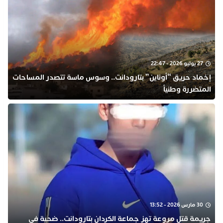
27 يوليو 2026 - 22:47
​إخماد حريق “أوناين” بتارودانت.. وسوس ماسة تتصدر المساحات
المتضررة وطنياً
30 مارس 2026 - 13:52
جريمة قتل مروعة تهز جماعة الكردان بتارودانت.. ضحية في