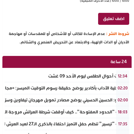
1000
/
1000
(عدد الأحرف المتبقية)
شروط النشر :
عدم الإساءة للكاتب أو للأشخاص أو للمقدسات أو مهاجمة
الأديان أو الذات الإلهية، والابتعاد عن التحريض العنصري والشتائم.
24 ساعة
توقعات أحوال الطقس ليوم الأحد 09 غشت
12:34
عميد كلية الآداب بأكادير يوضح حقيقة رسوم التوقيت الميسر: «مجانية ال
02:20
بالفيديو: الحسين الحسيني يوضح مصادر تمويل مهرجان تيفاوين وسرّ ال
02:00
​سيناريو “الحدود المفتوحة”.. كيف أوقفت شرطة العرائش مروجة الاته
18:03
جمعية “تيسير” تنظم حفل التميز احتفاءً بالذكرى الـ27 لعيد العرش المجيد وتطلق مبادرة نبيلة لمحاربة الهدر المدرسي
17:35