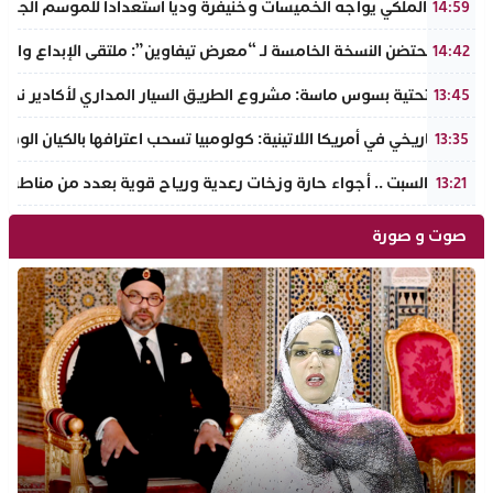
الجيش الملكي يواجه الخميسات وخنيفرة ودياً استعداداً للموسم الجديد
14:59
إنزكان تحتضن النسخة الخامسة لـ “معرض تيفاوين”: ملتقى الإبداع والت
14:42
البنية التحتية بسوس ماسة: مشروع الطريق السيار المداري لأكادير نحو ت
13:45
تحول تاريخي في أمريكا اللاتينية: كولومبيا تسحب اعترافها بالكيان الو
13:35
طقس السبت .. أجواء حارة وزخات رعدية ورياح قوية بعدد من مناطق 
13:21
صوت و صورة