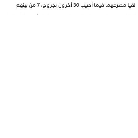
لقيا مصرعهما فيما أصيب 30 آخرون بجروح، 7 من بينهم
إصاباتهم خطيرة، صباح اليوم السبت، جراء انقلاب حافلة لنقل
المسافرين على مستوى مدخل مدينة القنيطرة عبر الطريق
السيار كانت قادمة عبر الطريق الجهوية 405.
وقد تدخلت السلطات المحلية والأمنية ومصالح الوقاية
المدنية، حيث تم نقل المصابين إلى المستشفى الإقليمي
الادريسي لتلقي العلاجات الضرورية.
تابع آخر الأخبار من عبر Google News
تابع آخر الأخبار من عبر WhatsApp