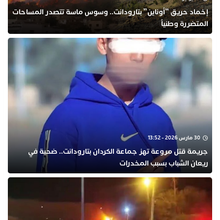
​إخماد حريق “أوناين” بتارودانت.. وسوس ماسة تتصدر المساحات
المتضررة وطنياً
30 مارس 2026 - 13:52
جريمة قتل مروعة تهز جماعة الكردان بتارودانت.. ضحية في
ريعان الشباب بسبب المخدرات