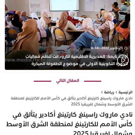
25 أكتوبر 2022 - 18:34
أولاد تايمة: المديرية الاقليمية لتارودانت تنظم فعاليات
الدورة التكوينية الاولى في موضوع الطفولة المبكرة
بمركز التكوين ثانوية الحسن الثاني التأهيلية
المقال التالي
الرئيسية
رياضة
نادي ماروك راسينغ كارتينغ أكادير يتألق في كأس الأمم للكارتينغ لمنطقة
الشرق الأوسط وشمال إفريقيا 2025
نادي ماروك راسينغ كارتينغ أكادير يتألق في
كأس الأمم للكارتينغ لمنطقة الشرق الأوسط
وشمال إفريقيا 2025