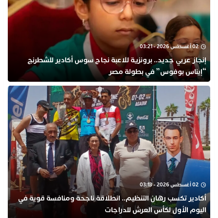
02 أغسطس 2026 - 03:21
إنجاز عربي جديد.. برونزية للاعبة نجاح سوس أكادير للشطرنج
“إيناس بوفوس” في بطولة مصر
02 أغسطس 2026 - 03:13
أكادير تكسب رهان التنظيم.. انطلاقة ناجحة ومنافسة قوية في
اليوم الأول لكأس العرش للدراجات