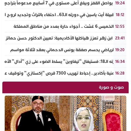
الذهب يواصل القفز ويبلغ أعلى مستوى في 7 أسابيع مدعوماً بتراجع الدولار وانخفاض عوائد السندات
19:24
ملتقى قبيلة أيت ياسين في دورته الـ63.. احتفاء بالتراث وتجديد لروح الانتماء الوطني
18:12
طقس الخميس 6 غشت .. أجواء حارة بعدد من مناطق المملكة
12:55
جامعة ابن زهر تعزز هياكلها الأكاديمية: تعيين الدكتور حسن حمائز نائب
23:41
الرجاء الرياضي يحسم صفقة يونس الدحماني بعقد لثلاثة مواسم
19:20
في دورته الـ18: فستيفال “تيفاوين” يسلط الضوء على زي “أدال” الأمازيغي ويكرم رائدات التطريز والتصميم بالـأطلس الصغير
16:34
ضربة أمنية بأكادير.. إحباط تهريب 7300 قرص “إكستازي” وتوقيف عنصرين من ذوي السوابق
16:28
صوت و صورة