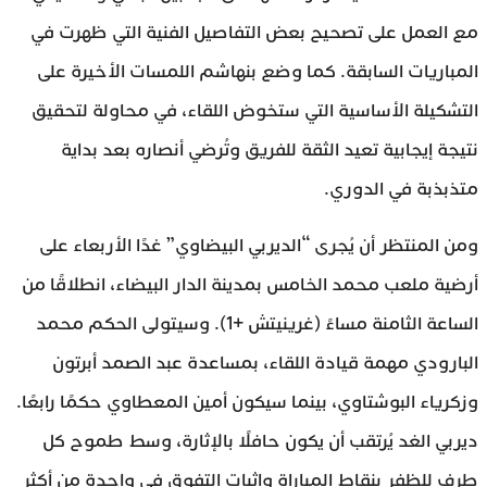
مع العمل على تصحيح بعض التفاصيل الفنية التي ظهرت في
المباريات السابقة. كما وضع بنهاشم اللمسات الأخيرة على
التشكيلة الأساسية التي ستخوض اللقاء، في محاولة لتحقيق
نتيجة إيجابية تعيد الثقة للفريق وتُرضي أنصاره بعد بداية
متذبذبة في الدوري.
ومن المنتظر أن يُجرى “الديربي البيضاوي” غدًا الأربعاء على
أرضية ملعب محمد الخامس بمدينة الدار البيضاء، انطلاقًا من
الساعة الثامنة مساءً (غرينيتش +1). وسيتولى الحكم محمد
البارودي مهمة قيادة اللقاء، بمساعدة عبد الصمد أبرتون
وزكرياء البوشتاوي، بينما سيكون أمين المعطاوي حكمًا رابعًا.
ديربي الغد يُرتقب أن يكون حافلًا بالإثارة، وسط طموح كل
طرف للظفر بنقاط المباراة وإثبات التفوق في واحدة من أكثر