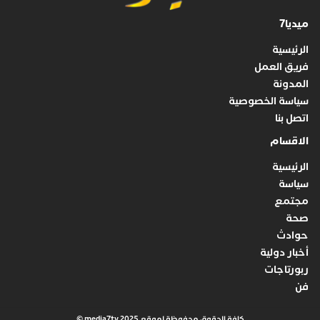
ميديا7
الرئيسية
فريق العمل
المدونة
سياسة الخصوصية
اتصل بنا
الاقسام
الرئيسية
سياسة
مجتمع
صحة
حوادث
أخبار دولية
ربورتاجات
فن
كافة الحقوق محفوظة لموقع media7tv 2025 ©