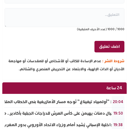
1000
/
1000
(عدد الأحرف المتبقية)
شروط النشر :
عدم الإساءة للكاتب أو للأشخاص أو للمقدسات أو مهاجمة
الأديان أو الذات الإلهية، والابتعاد عن التحريض العنصري والشتائم.
24 ساعة
تفراوت: “أولمبياد تيفيناغ” تُوجه مسار الأمازيغية بنص الخطاب الملكي لأ
20:04
نادي أجيال دمنات يهيمن على كأس العرش للدراجات الجبلية بأكادير.. مر
19:50
وزير الداخلية الإسباني يُشيد أمام وزراء الاتحاد الأوروبي بدور المغرب 
19:38