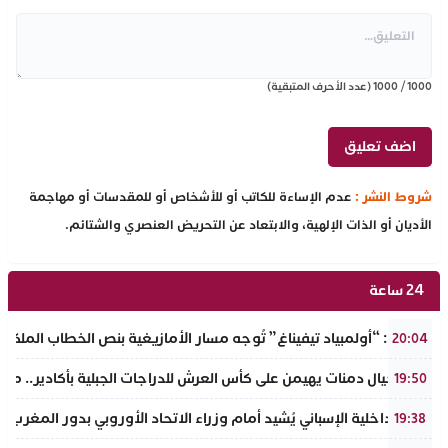
1000
/
1000
(عدد الأحرف المتبقية)
شروط النشر :
عدم الإساءة للكاتب أو للأشخاص أو للمقدسات أو مهاجمة
الأديان أو الذات الإلهية، والابتعاد عن التحريض العنصري والشتائم.
24 ساعة
تفراوت: “أولمبياد تيفيناغ” تُوجه مسار الأمازيغية بنص الخطاب الملكي لأ
20:04
نادي أجيال دمنات يهيمن على كأس العرش للدراجات الجبلية بأكادير.. مر
19:50
وزير الداخلية الإسباني يُشيد أمام وزراء الاتحاد الأوروبي بدور المغرب 
19:38