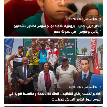
02 أغسطس 2026 - 03:21
إنجاز عربي جديد.. برونزية للاعبة نجاح سوس أكادير للشطرنج
“إيناس بوفوس” في بطولة مصر
02 أغسطس 2026 - 03:13
أكادير تكسب رهان التنظيم.. انطلاقة ناجحة ومنافسة قوية في
اليوم الأول لكأس العرش للدراجات