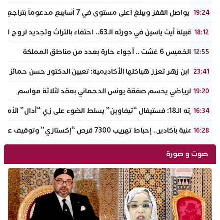
الذهب يواصل القفز ويبلغ أعلى مستوى في 7 أسابيع مدعوماً بتراجع الدولار وانخفاض عوائد السندات
19:24
ملتقى قبيلة أيت ياسين في دورته الـ63.. احتفاء بالتراث وتجديد لروح الانتماء الوطني
18:12
طقس الخميس 6 غشت .. أجواء حارة بعدد من مناطق المملكة
12:55
جامعة ابن زهر تعزز هياكلها الأكاديمية: تعيين الدكتور حسن حمائز نائب
23:41
الرجاء الرياضي يحسم صفقة يونس الدحماني بعقد لثلاثة مواسم
19:20
في دورته الـ18: فستيفال “تيفاوين” يسلط الضوء على زي “أدال” الأمازيغي ويكرم رائدات التطريز والتصميم بالـأطلس الصغير
16:34
ضربة أمنية بأكادير.. إحباط تهريب 7300 قرص “إكستازي” وتوقيف عنصرين من ذوي السوابق
16:28
صوت و صورة