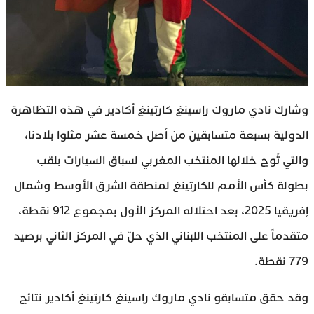
وشارك نادي ماروك راسينغ كارتينغ أكادير في هذه التظاهرة
الدولية بسبعة متسابقين من أصل خمسة عشر مثلوا بلادنا،
والتي تُوج خلالها المنتخب المغربي لسباق السيارات بلقب
بطولة كأس الأمم للكارتينغ لمنطقة الشرق الأوسط وشمال
إفريقيا 2025، بعد احتلاله المركز الأول بمجموع 912 نقطة،
متقدماً على المنتخب اللبناني الذي حلّ في المركز الثاني برصيد
779 نقطة.
وقد حقق متسابقو نادي ماروك راسينغ كارتينغ أكادير نتائج