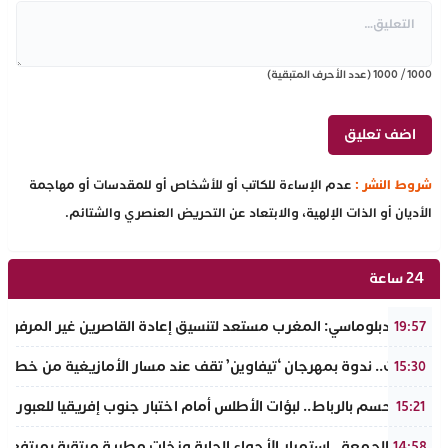
1000
/
1000
(عدد الأحرف المتبقية)
شروط النشر :
عدم الإساءة للكاتب أو للأشخاص أو للمقدسات أو مهاجمة
الأديان أو الذات الإلهية، والابتعاد عن التحريض العنصري والشتائم.
24 ساعة
مصدر دبلوماسي: المغرب مستعد لتنسيق إعادة القاصرين غير المرفوقي
19:57
تافراوت.. ندوة بمهرجان ‘تيفاوين’ تقف عند مسار الأمازيغية من خطاب أ
15:30
سبت الحسم بالرباط.. لبؤات الأطلس أمام اختبار جنوب إفريقيا للعبور إل
15:21
طقس الجمعة.. استمرار الأجواء الحارة وزخات مطرية مرتقبة بمرتفعا
14:58