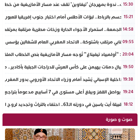
تافراوت.. ندوة بمهرجان ‘تيفاوين’ تقف عند مسار الأمازيغية من خطاب أ
15:30
سبت الحسم بالرباط.. لبؤات الأطلس أمام اختبار جنوب إفريقيا للعبور إل
15:21
طقس الجمعة.. استمرار الأجواء الحارة وزخات مطرية مرتقبة بمرتفعا
14:58
حدث نقابي مرتقب باشتوكة.. الاتحاد المغربي العام للشغالين يؤسس مك
09:55
تفراوت: “أولمبياد تيفيناغ” تُوجه مسار الأمازيغية بنص الخطاب الملكي لأ
20:04
نادي أجيال دمنات يهيمن على كأس العرش للدراجات الجبلية بأكادير.. مر
19:50
وزير الداخلية الإسباني يُشيد أمام وزراء الاتحاد الأوروبي بدور المغرب 
19:38
الذهب يواصل القفز ويبلغ أعلى مستوى في 7 أسابيع مدعوماً بتراجع الدولار وانخفاض عوائد السندات
19:24
ملتقى قبيلة أيت ياسين في دورته الـ63.. احتفاء بالتراث وتجديد لروح الانتماء الوطني
18:12
صوت و صورة