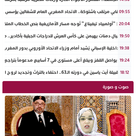
حدث نقابي مرتقب باشتوكة.. الاتحاد المغربي العام للشغالين يؤسس مك
09:55
تفراوت: “أولمبياد تيفيناغ” تُوجه مسار الأمازيغية بنص الخطاب الملكي لأ
20:04
نادي أجيال دمنات يهيمن على كأس العرش للدراجات الجبلية بأكادير.. مر
19:50
وزير الداخلية الإسباني يُشيد أمام وزراء الاتحاد الأوروبي بدور المغرب 
19:38
الذهب يواصل القفز ويبلغ أعلى مستوى في 7 أسابيع مدعوماً بتراجع الدولار وانخفاض عوائد السندات
19:24
ملتقى قبيلة أيت ياسين في دورته الـ63.. احتفاء بالتراث وتجديد لروح الانتماء الوطني
18:12
صوت و صورة