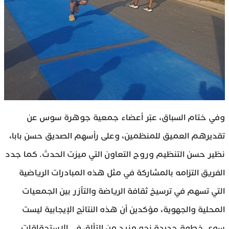
وفي ختام السباق، عبّر أعضاء جمعية جوهرة سوس عن
تقديرهم العميق للمنظمين، وعلى رأسهم الصديق حسن بابا،
نظير حسن التنظيم وروح التعاون التي ميزت الحدث. كما جدد
الفريق التزامه بالمشاركة في مثل هذه المبادرات الرياضية
التي تسهم في ترسيخ ثقافة الرياضة والتآزر بين الجمعيات
المحلية والجهوية، مؤكدين أن هذه النتائج الإيجابية ليست
سوى خطوة جديدة نحو مزيد من التألق في الاستحقاقات