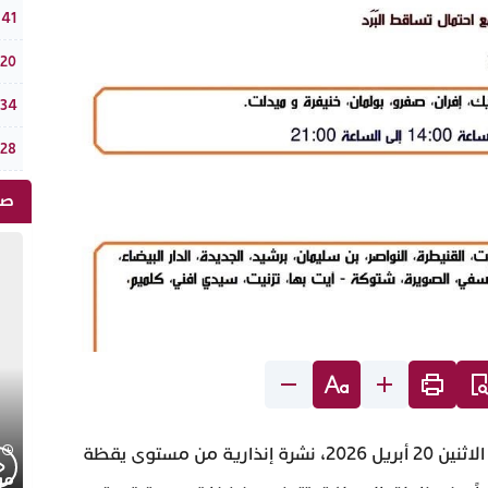
جامع
:41
الر
:20
في دورته الـ18: فستيفال “تيفاوين”
:34
ضربة أمني
:28
صو
أصدرت المديرية العامة للأرصاد الجوية، صباح اليوم الاثنين 20 أبريل 2026، نشرة إنذارية من مستوى يقظة
موجز