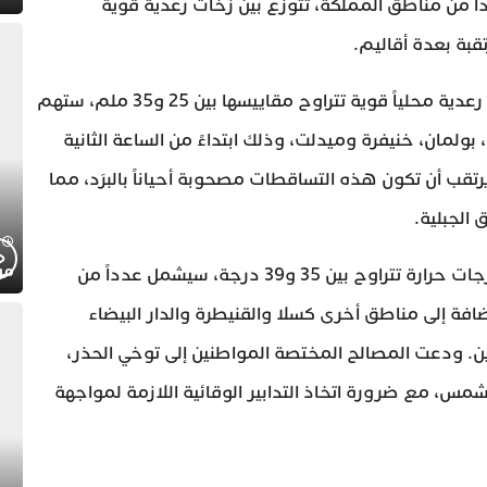
اً من مناطق المملكة، تتوزع بين زخات رعدية قوية
تقبة بعدة أقاليم.
وأوضحت النشرة، التي تحمل رقم 2026/82، أن زخات رعدية محلياً قوية تتراوح مقاييسها بين 25 و35 ملم، ستهم
ولمان، خنيفرة وميدلت، وذلك ابتداءً من الساعة الثانية
يرتقب أن تكون هذه التساقطات مصحوبة أحياناً بالبرَد، مما
الجبلية.
موج
وفي السياق ذاته، حذرت المديرية من طقس حار بدرجات حرارة تتراوح بين 35 و39 درجة، سيشمل عدداً من
افة إلى مناطق أخرى كسلا والقنيطرة والدار البيضاء
ين. ودعت المصالح المختصة المواطنين إلى توخي الحذر،
شمس، مع ضرورة اتخاذ التدابير الوقائية اللازمة لمواجهة