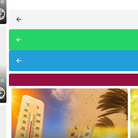
الف
عل
ايت
الا