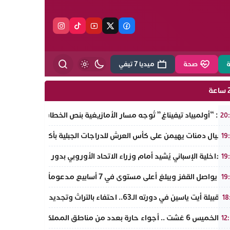
ة
صحة
ميديا 7 تيفي
ة
وت: “أولمبياد تيفيناغ” تُوجه مسار الأمازيغية بنص الخطاب الملكي لأجدير ض
20
 أجيال دمنات يهيمن على كأس العرش للدراجات الجبلية بأكادير.. مروان دا
19
 الداخلية الإسباني يُشيد أمام وزراء الاتحاد الأوروبي بدور المغرب “الإيج
19
اصل القفز ويبلغ أعلى مستوى في 7 أسابيع مدعوماً بتراجع الدولار وانخفاض عوائد السندات
19
يلة أيت ياسين في دورته الـ63.. احتفاء بالتراث وتجديد لروح الانتماء الوطني
18
 غشت .. أجواء حارة بعدد من مناطق المملكة
12