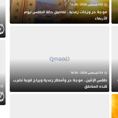
05 أغسطس 2026 - 14:30
موجة حر وزخات رعدية.. تفاصيل حالة الطقس ليوم
الأربعاء
موجز
03 أغسطس 2026 - 16:30
طقس الإثنين.. موجة حر وأمطار رعدية ورياح قوية تضرب
هذه المناطق
أول
فع
الط
الت