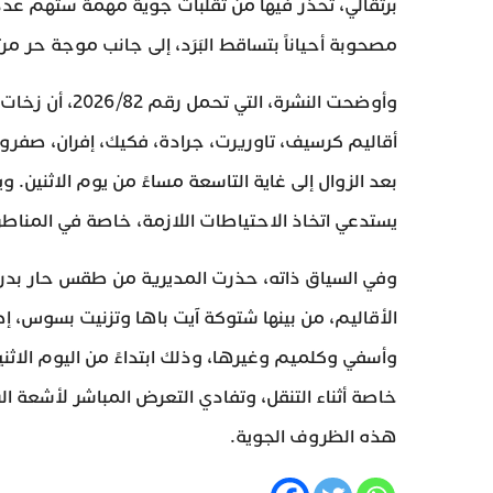
برتقالي، تحذر فيها من تقلبات جوية مهمة ستهم عدد
مصحوبة أحياناً بتساقط البَرَد، إلى جانب موجة حر مر
أقاليم كرسيف، تاوريرت، جرادة، فكيك، إفران، صفرو، ب
بعد الزوال إلى غاية التاسعة مساءً من يوم الاثنين. و
يستدعي اتخاذ الاحتياطات اللازمة، خاصة في المناطق 
الأقاليم، من بينها شتوكة آيت باها وتزنيت بسوس، إض
وأسفي وكلميم وغيرها، وذلك ابتداءً من اليوم الاثن
خاصة أثناء التنقل، وتفادي التعرض المباشر لأشعة ال
هذه الظروف الجوية.