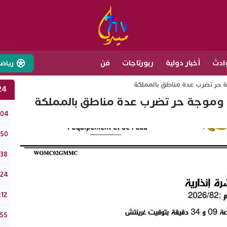
ادث
أخبار دولية
ربورتاجات
فن
رياض
وجة حر تضرب عدة مناطق بالمملكة
24 ساع
وية وموجة حر تضرب عدة مناطق بالمملكة
تفرا
:04
نادي
:50
وزير
:38
الذهب يو
:24
ملتقى قب
:12
طقس الخميس 6
:55