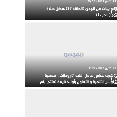
28 أكتوبر 2022 - 19:06
برنامج بينات من الهدى (الحلقة 37) :فضل صلاة
جر ( الجزء 1)
28 أكتوبر 2022 - 13:22
ى شرف حضور عامل اقليم تارودانت ، جمعية
 اوسى للتنمية و التعاون بأولاد تايمة تفتتح ايام
حتفال بذكرى المولد النبوي