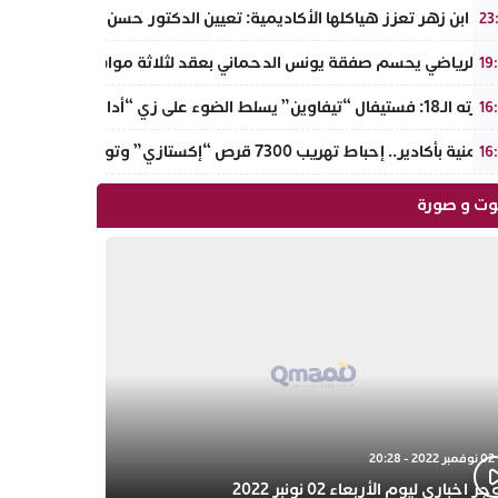
ة ابن زهر تعزز هياكلها الأكاديمية: تعيين الدكتور حسن حمائز نائبا للرئ
23
جاء الرياضي يحسم صفقة يونس الدحماني بعقد لثلاثة مواسم
19
 يسلط الضوء على زي “أدال” الأمازيغي ويكرم رائدات التطريز والتصميم بالـأطلس الصغير
16
ة بأكادير.. إحباط تهريب 7300 قرص “إكستازي” وتوقيف عنصرين من ذوي السوابق
16
ت و صورة
02 نوفمبر 2022 - 20:28
 اخباري ليوم الأربعاء 02 نونبر 2022