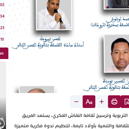
دوار
:02
أكاد
:34
تحت 
:23
عملية “مرحبا 2026”: عبور أ
:10
صو
التربوية وترسيخ ثقافة النقاش الفكري، يستعد الفريق
ثقافة والتنمية بأولاد تايمة، لتنظيم ندوة فكرية متميزة
موجز