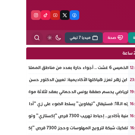
ة
صحة
ميديا 7 تيفي
ة
 غشت .. أجواء حارة بعدد من مناطق المملكة
12
ة ابن زهر تعزز هياكلها الأكاديمية: تعيين الدكتور حسن حمائز نائبا للرئ
23
جاء الرياضي يحسم صفقة يونس الدحماني بعقد لثلاثة مواسم
19
 يسلط الضوء على زي “أدال” الأمازيغي ويكرم رائدات التطريز والتصميم بالـأطلس الصغير
16
ة بأكادير.. إحباط تهريب 7300 قرص “إكستازي” وتوقيف عنصرين من ذوي السوابق
16
: تفكيك شبكة لترويج المهلوسات وحجز 7300 قرص “إكستازي” بين يت ملول والدشيرة
16