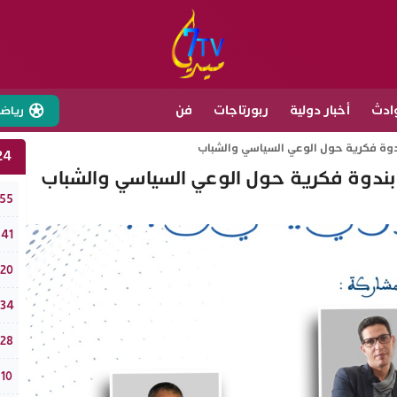
ادث
أخبار دولية
ربورتاجات
فن
رياض
دوة فكرية حول الوعي السياسي والشباب
24 ساع
بندوة فكرية حول الوعي السياسي والشباب
طقس الخميس 6
:55
جامع
:41
الر
:20
في دورته الـ18: فستيفال “تيفاوين”
:34
ضربة أمني
:28
أكادير
:10