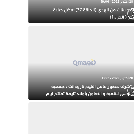
28 أكتوبر 2022 - 19:06
برنامج بينات من الهدى (الحلقة 37) :فضل صلاة
جر ( الجزء 1)
28 أكتوبر 2022 - 13:22
ى شرف حضور عامل اقليم تارودانت ، جمعية
 اوسى للتنمية و التعاون بأولاد تايمة تفتتح ايام
حتفال بذكرى المولد النبوي