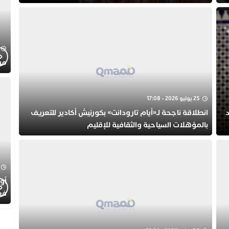
ويترأس مأدبة رسمية بتطوان
موجز
25 يوليو 2026 - 17:08
انطلاقة ناجحة لـ«أيام تارودانت» بكورنيش أكادير للتعريف
بالمؤهلات السياحية والثقافية للإقليم
أول
فع
الط
الت