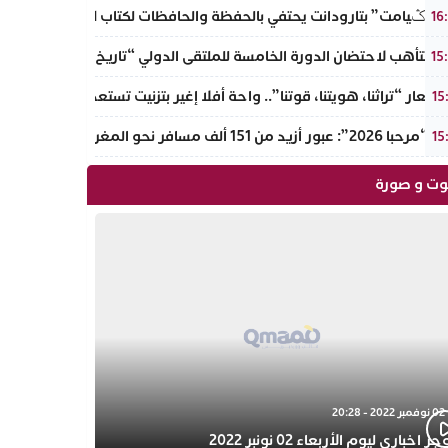
 “تݣيامت” بتارودانت يحتفي بالحفظة والحافظات لكتاب الله في احتفالية إي
16
ير تتأهب لاحتضان الدورة الخامسة للملتقى الدولي “تاريخ القفطان” بم
15
شعار “تراثنا، هويتنا، قوتنا”.. واحة أفلا إغير بتزنيت تستعد لإطلاق الدور
15
زيد من 151 ألف مسافر نحو المغرب عبر مينائي الجزيرة الخضراء وطريفة خلال 4 أيام
15
ت و صورة
02 نوفمبر 2022 - 20:28
 اخباري ليوم الأربعاء 02 نونبر 2022