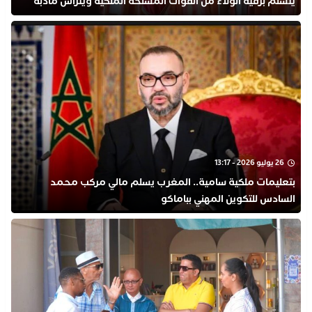
يتسلم برقية الولاء من القوات المسلحة الملكية ويترأس مأدبة
رسمية بتطوان
26 يوليو 2026 - 13:17
بتعليمات ملكية سامية.. المغرب يسلم مالي مركب محمد
السادس للتكوين المهني بباماكو