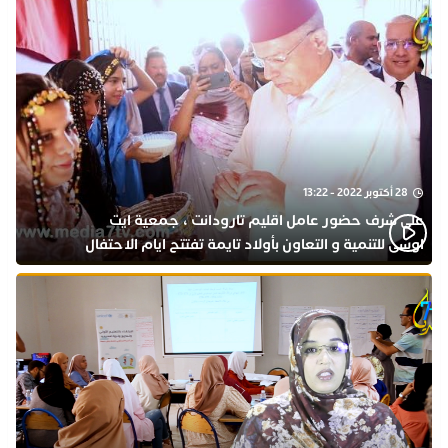
28 أكتوبر 2022 - 13:22
على شرف حضور عامل اقليم تارودانت ، جمعية ايت
اوسى للتنمية و التعاون بأولاد تايمة تفتتح ايام الاحتفال
بذكرى المولد النبوي