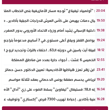
تفراوت: “أولمبياد تيفيناغ” تُوجه مسار الأمازيغية بنص الخطاب الملكي لأ
20:04
نادي أجيال دمنات يهيمن على كأس العرش للدراجات الجبلية بأكادير.. مر
19:50
وزير الداخلية الإسباني يُشيد أمام وزراء الاتحاد الأوروبي بدور المغرب 
19:38
الذهب يواصل القفز ويبلغ أعلى مستوى في 7 أسابيع مدعوماً بتراجع الدولار وانخفاض عوائد السندات
19:24
ملتقى قبيلة أيت ياسين في دورته الـ63.. احتفاء بالتراث وتجديد لروح الانتماء الوطني
18:12
طقس الخميس 6 غشت .. أجواء حارة بعدد من مناطق المملكة
12:55
جامعة ابن زهر تعزز هياكلها الأكاديمية: تعيين الدكتور حسن حمائز نائب
23:41
الرجاء الرياضي يحسم صفقة يونس الدحماني بعقد لثلاثة مواسم
19:20
في دورته الـ18: فستيفال “تيفاوين” يسلط الضوء على زي “أدال” الأمازيغي ويكرم رائدات التطريز والتصميم بالـأطلس الصغير
16:34
ضربة أمنية بأكادير.. إحباط تهريب 7300 قرص “إكستازي” وتوقيف عنصرين من ذوي السوابق
16:28