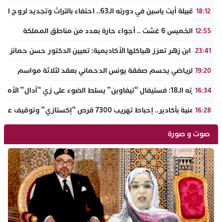
ملتقى قبيلة أيت ياسين في دورته الـ63.. احتفاء بالتراث وتجديد لروح الانتماء الوطني
18:12
طقس الخميس 6 غشت .. أجواء حارة بعدد من مناطق المملكة
12:55
جامعة ابن زهر تعزز هياكلها الأكاديمية: تعيين الدكتور حسن حمائز نائب
23:41
الرجاء الرياضي يحسم صفقة يونس الدحماني بعقد لثلاثة مواسم
19:20
في دورته الـ18: فستيفال “تيفاوين” يسلط الضوء على زي “أدال” الأمازيغي ويكرم رائدات التطريز والتصميم بالـأطلس الصغير
16:34
ضربة أمنية بأكادير.. إحباط تهريب 7300 قرص “إكستازي” وتوقيف عنصرين من ذوي السوابق
16:28
صوت و صورة