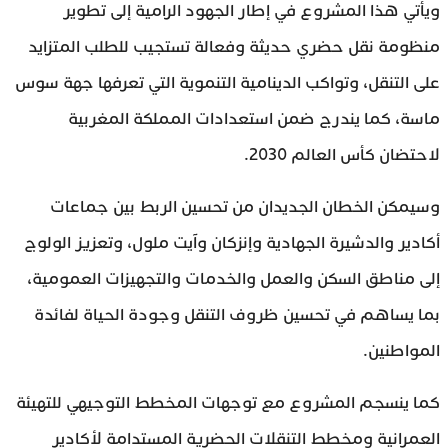
ويأتي هذا المشروع في إطار الجهود الرامية إلى تطوير
منظومة نقل حضري حديثة وفعالة تستجيب للطلب المتزايد
على التنقل، وتواكب الدينامية التنموية التي تعرفها جهة سوس
ماسة، كما يندرج ضمن استعدادات المملكة المغربية
لاحتضان كأس العالم 2030.
وسيمكن الخطان الجديدان من تحسين الربط بين جماعات
أكادير والدشيرة الجهادية وإنزكان وآيت ملول، وتعزيز الولوج
إلى مناطق السكن والعمل والخدمات والتجهيزات العمومية،
بما يساهم في تحسين ظروف التنقل وجودة الحياة لفائدة
المواطنين.
كما ينسجم المشروع مع توجهات المخطط التوجيهي للتهيئة
العمرانية ومخطط التنقلات الحضرية المستدامة لأكادير