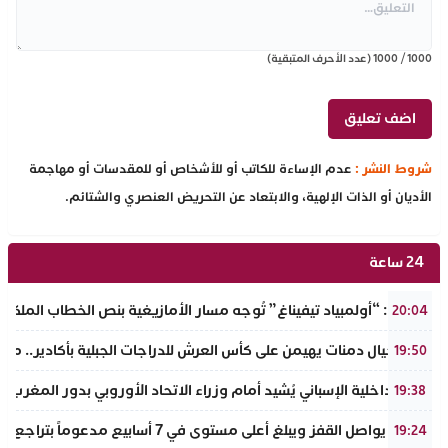
1000
/
1000
(عدد الأحرف المتبقية)
شروط النشر :
عدم الإساءة للكاتب أو للأشخاص أو للمقدسات أو مهاجمة
الأديان أو الذات الإلهية، والابتعاد عن التحريض العنصري والشتائم.
24 ساعة
تفراوت: “أولمبياد تيفيناغ” تُوجه مسار الأمازيغية بنص الخطاب الملكي لأ
20:04
نادي أجيال دمنات يهيمن على كأس العرش للدراجات الجبلية بأكادير.. مر
19:50
وزير الداخلية الإسباني يُشيد أمام وزراء الاتحاد الأوروبي بدور المغرب 
19:38
الذهب يواصل القفز ويبلغ أعلى مستوى في 7 أسابيع مدعوماً بتراجع الدولار وانخفاض عوائد السندات
19:24