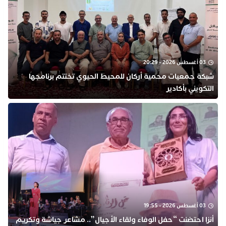
03 أغسطس 2026 - 20:29
شبكة جمعيات محمية أركان للمحيط الحيوي تختتم برنامجها
التكويني بأكادير
03 أغسطس 2026 - 19:55
أنزا احتضنت “حفل الوفاء ولقاء الأجيال”.. مشاعر جياشة وتكريم