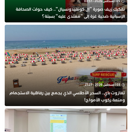
05 أغسطس 2026 - 03:51
تفكيك زيف صورة “إل كونفيدونسيال”.. كيف حولت الصحافة
الإسبانية ضحية غزة إلى “مُعتدى عليه” بسبتة؟
03 أغسطس 2026 - 21:27
تغازوت باي.. السحر الأطلسي الذي يجمع بين رفاهية الاستجمام
ومتعة ركوب الأمواج!