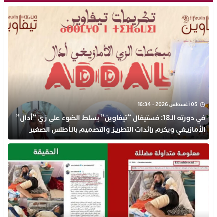
05 أغسطس 2026 - 16:34
في دورته الـ18: فستيفال “تيفاوين” يسلط الضوء على زي “أدال”
الأمازيغي ويكرم رائدات التطريز والتصميم بالـأطلس الصغير