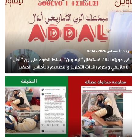
05 أغسطس 2026 - 16:34
في دورته الـ18: فستيفال “تيفاوين” يسلط الضوء على زي “أدال”
الأمازيغي ويكرم رائدات التطريز والتصميم بالـأطلس الصغير