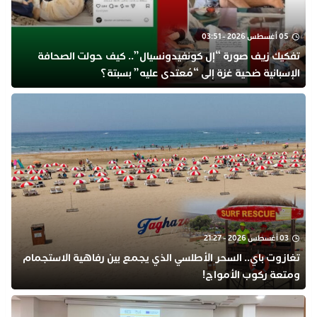
05 أغسطس 2026 - 03:51
تفكيك زيف صورة “إل كونفيدونسيال”.. كيف حولت الصحافة
الإسبانية ضحية غزة إلى “مُعتدى عليه” بسبتة؟
03 أغسطس 2026 - 21:27
تغازوت باي.. السحر الأطلسي الذي يجمع بين رفاهية الاستجمام
ومتعة ركوب الأمواج!