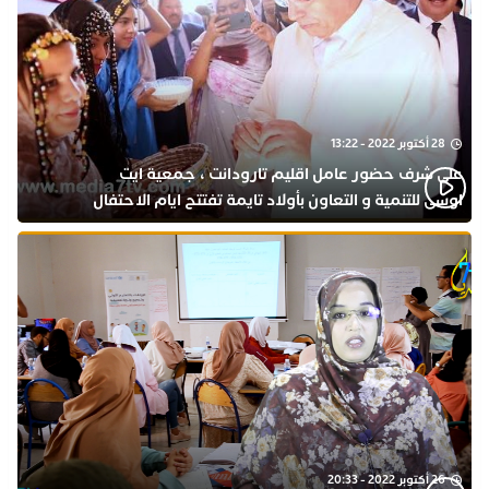
28 أكتوبر 2022 - 13:22
على شرف حضور عامل اقليم تارودانت ، جمعية ايت
اوسى للتنمية و التعاون بأولاد تايمة تفتتح ايام الاحتفال
بذكرى المولد النبوي
26 أكتوبر 2022 - 20:33