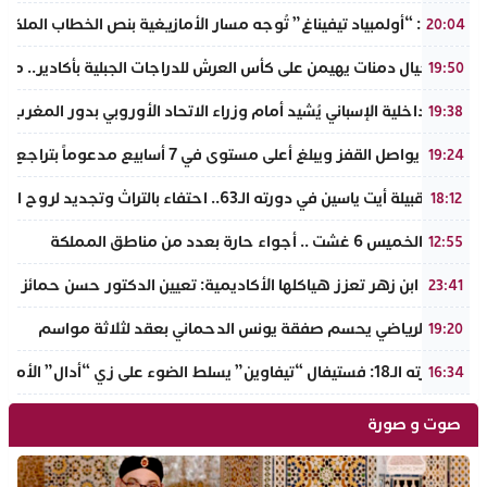
تفراوت: “أولمبياد تيفيناغ” تُوجه مسار الأمازيغية بنص الخطاب الملكي لأ
20:04
نادي أجيال دمنات يهيمن على كأس العرش للدراجات الجبلية بأكادير.. مر
19:50
وزير الداخلية الإسباني يُشيد أمام وزراء الاتحاد الأوروبي بدور المغرب 
19:38
الذهب يواصل القفز ويبلغ أعلى مستوى في 7 أسابيع مدعوماً بتراجع الدولار وانخفاض عوائد السندات
19:24
ملتقى قبيلة أيت ياسين في دورته الـ63.. احتفاء بالتراث وتجديد لروح الانتماء الوطني
18:12
طقس الخميس 6 غشت .. أجواء حارة بعدد من مناطق المملكة
12:55
جامعة ابن زهر تعزز هياكلها الأكاديمية: تعيين الدكتور حسن حمائز نائب
23:41
الرجاء الرياضي يحسم صفقة يونس الدحماني بعقد لثلاثة مواسم
19:20
في دورته الـ18: فستيفال “تيفاوين” يسلط الضوء على زي “أدال” الأمازيغي ويكرم رائدات التطريز والتصميم بالـأطلس الصغير
16:34
صوت و صورة