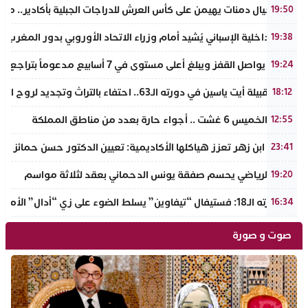
نادي أجيال دمنات يهيمن على كأس العرش للدراجات الجبلية بأكادير.. مر
19:50
وزير الداخلية الإسباني يُشيد أمام وزراء الاتحاد الأوروبي بدور المغرب 
19:38
الذهب يواصل القفز ويبلغ أعلى مستوى في 7 أسابيع مدعوماً بتراجع الدولار وانخفاض عوائد السندات
19:24
ملتقى قبيلة أيت ياسين في دورته الـ63.. احتفاء بالتراث وتجديد لروح الانتماء الوطني
18:12
طقس الخميس 6 غشت .. أجواء حارة بعدد من مناطق المملكة
12:55
جامعة ابن زهر تعزز هياكلها الأكاديمية: تعيين الدكتور حسن حمائز نائب
23:41
الرجاء الرياضي يحسم صفقة يونس الدحماني بعقد لثلاثة مواسم
19:20
في دورته الـ18: فستيفال “تيفاوين” يسلط الضوء على زي “أدال” الأمازيغي ويكرم رائدات التطريز والتصميم بالـأطلس الصغير
16:34
صوت و صورة