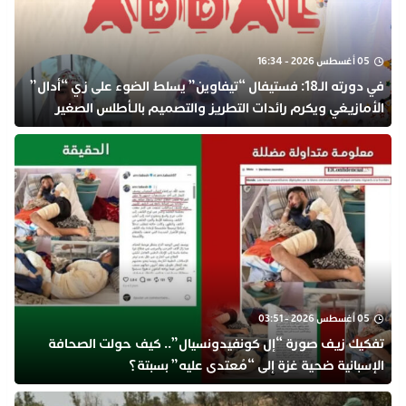
05 أغسطس 2026 - 16:34
في دورته الـ18: فستيفال “تيفاوين” يسلط الضوء على زي “أدال”
الأمازيغي ويكرم رائدات التطريز والتصميم بالـأطلس الصغير
05 أغسطس 2026 - 03:51
تفكيك زيف صورة “إل كونفيدونسيال”.. كيف حولت الصحافة
الإسبانية ضحية غزة إلى “مُعتدى عليه” بسبتة؟