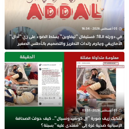
05 أغسطس 2026 - 16:34
في دورته الـ18: فستيفال “تيفاوين” يسلط الضوء على زي “أدال”
الأمازيغي ويكرم رائدات التطريز والتصميم بالـأطلس الصغير
05 أغسطس 2026 - 03:51
تفكيك زيف صورة “إل كونفيدونسيال”.. كيف حولت الصحافة
الإسبانية ضحية غزة إلى “مُعتدى عليه” بسبتة؟