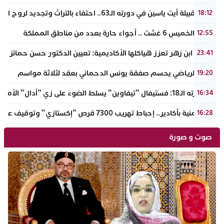
ملتقى قبيلة أيت ياسين في دورته الـ63.. احتفاء بالتراث وتجديد لروح الانتماء الوطني
18:12
طقس الخميس 6 غشت .. أجواء حارة بعدد من مناطق المملكة
12:55
جامعة ابن زهر تعزز هياكلها الأكاديمية: تعيين الدكتور حسن حمائز نائب
23:41
الرجاء الرياضي يحسم صفقة يونس الدحماني بعقد لثلاثة مواسم
19:20
في دورته الـ18: فستيفال “تيفاوين” يسلط الضوء على زي “أدال” الأمازيغي ويكرم رائدات التطريز والتصميم بالـأطلس الصغير
16:34
ضربة أمنية بأكادير.. إحباط تهريب 7300 قرص “إكستازي” وتوقيف عنصرين من ذوي السوابق
16:28
صوت و صورة