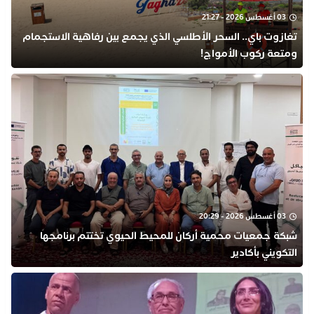
03 أغسطس 2026 - 21:27
تغازوت باي.. السحر الأطلسي الذي يجمع بين رفاهية الاستجمام
ومتعة ركوب الأمواج!
03 أغسطس 2026 - 20:29
شبكة جمعيات محمية أركان للمحيط الحيوي تختتم برنامجها
التكويني بأكادير