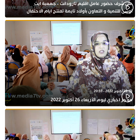
على شرف حضور عامل اقليم تارودانت ، جمعية ايت
اوسى للتنمية و التعاون بأولاد تايمة تفتتح ايام الاحتفال
بذكرى المولد النبوي
26 أكتوبر 2022 - 20:33
موجز اخباري ليوم الأربعاء 26 أكتوبر 2022