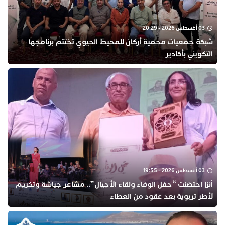
03 أغسطس 2026 - 20:29
شبكة جمعيات محمية أركان للمحيط الحيوي تختتم برنامجها
التكويني بأكادير
03 أغسطس 2026 - 19:55
أنزا احتضنت “حفل الوفاء ولقاء الأجيال”.. مشاعر جياشة وتكريم
لأطر تربوية بعد عقود من العطاء