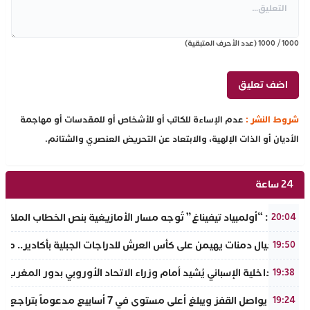
1000
/
1000
(عدد الأحرف المتبقية)
شروط النشر :
عدم الإساءة للكاتب أو للأشخاص أو للمقدسات أو مهاجمة
الأديان أو الذات الإلهية، والابتعاد عن التحريض العنصري والشتائم.
24 ساعة
تفراوت: “أولمبياد تيفيناغ” تُوجه مسار الأمازيغية بنص الخطاب الملكي لأ
20:04
نادي أجيال دمنات يهيمن على كأس العرش للدراجات الجبلية بأكادير.. مر
19:50
وزير الداخلية الإسباني يُشيد أمام وزراء الاتحاد الأوروبي بدور المغرب 
19:38
الذهب يواصل القفز ويبلغ أعلى مستوى في 7 أسابيع مدعوماً بتراجع الدولار وانخفاض عوائد السندات
19:24