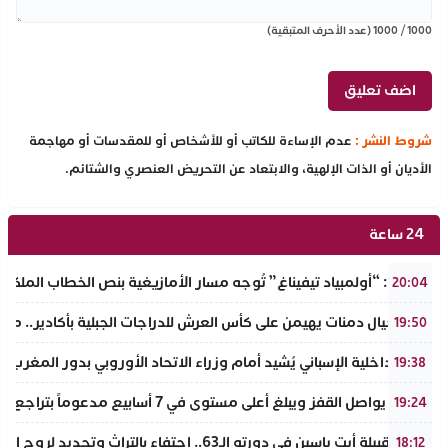
1000
/
1000
(عدد الأحرف المتبقية)
شروط النشر :
عدم الإساءة للكاتب أو للأشخاص أو للمقدسات أو مهاجمة
الأديان أو الذات الإلهية، والابتعاد عن التحريض العنصري والشتائم.
24 ساعة
تفراوت: “أولمبياد تيفيناغ” تُوجه مسار الأمازيغية بنص الخطاب الملكي لأ
20:04
نادي أجيال دمنات يهيمن على كأس العرش للدراجات الجبلية بأكادير.. مر
19:50
وزير الداخلية الإسباني يُشيد أمام وزراء الاتحاد الأوروبي بدور المغرب 
19:38
الذهب يواصل القفز ويبلغ أعلى مستوى في 7 أسابيع مدعوماً بتراجع الدولار وانخفاض عوائد السندات
19:24
ملتقى قبيلة أيت ياسين في دورته الـ63.. احتفاء بالتراث وتجديد لروح الانتماء الوطني
18:12