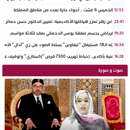
طقس الخميس 6 غشت .. أجواء حارة بعدد من مناطق المملكة
12:55
جامعة ابن زهر تعزز هياكلها الأكاديمية: تعيين الدكتور حسن حمائز نائب
23:41
الرجاء الرياضي يحسم صفقة يونس الدحماني بعقد لثلاثة مواسم
19:20
في دورته الـ18: فستيفال “تيفاوين” يسلط الضوء على زي “أدال” الأمازيغي ويكرم رائدات التطريز والتصميم بالـأطلس الصغير
16:34
ضربة أمنية بأكادير.. إحباط تهريب 7300 قرص “إكستازي” وتوقيف عنصرين من ذوي السوابق
16:28
صوت و صورة