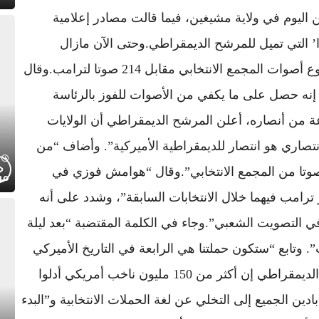
ن اليوم في ولاية مشيغين، فيما قالت مصادر إعلامية
ادا’ التي تميل للمرشح الديمقراطي.وحتى الآن مازال
المرشح الديمقراطي في الطليعة ب 248 من مجموع أصوات المجمع الانتخابي مقابل 214 صوتا لترامب.وقال
ن إنه حصل على ما يكفي من الأصوات للفوز بالرئاسة
 من أنصاره، أعلن المرشح الديمقراطي أن الولايات
انتصاري هو انتصار للديمقراطية الأميركية”. وأضاف “من
اضح أننا نفوز في ولايات بما يكفي لتحقيق 270 صوتا من المجمع الانتخابي”.وقال “هوامش فوزي في
موج
مب فيهما خلال الانتخابات السابقة”، وشدد على أنه
قال إن “لدينا 3 ملايين فارق في التصويت الشعبي”.وجاء في الكلمة المقتضبة “بعد ليلة
ت”. وتابع “ستكون حملتنا هي الرابعة في التاريخ الأميركي
التي تهزم رئيسا يترشح لولاية ثانية”.وقال المرشح الديمقراطي إن أكثر من 150 مليون ناخب أمريكي أدلوا
ن الجميع إلى التخلي عن لغة الحملات الانتخابية و”البدء