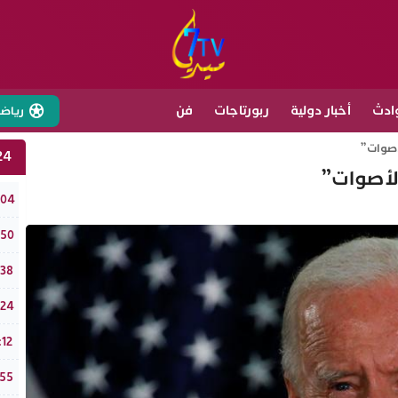
ادث
أخبار دولية
ربورتاجات
فن
رياض
لأصوات”
24 ساع
الأصوات”
تفرا
:04
نادي
:50
وزير
:38
الذهب يو
:24
ملتقى قب
:12
طقس الخميس 6
:55