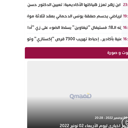
ة ابن زهر تعزز هياكلها الأكاديمية: تعيين الدكتور حسن حمائز نائبا للرئ
23
جاء الرياضي يحسم صفقة يونس الدحماني بعقد لثلاثة مواسم
19
 يسلط الضوء على زي “أدال” الأمازيغي ويكرم رائدات التطريز والتصميم بالـأطلس الصغير
16
ة بأكادير.. إحباط تهريب 7300 قرص “إكستازي” وتوقيف عنصرين من ذوي السوابق
16
ت و صورة
02 نوفمبر 2022 - 20:28
 اخباري ليوم الأربعاء 02 نونبر 2022