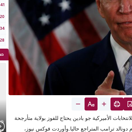
جامع
:41
الر
:20
في دورته الـ18: فستيفال “تيفاوين”
:34
ضربة أمني
:28
صو
خابات الأميركية جو بادين يحتاج للفوز بولاية متأرجحة
ام دونالد ترامب المتراجع حاليا.وأوردت فوكس نيوز،
موجز