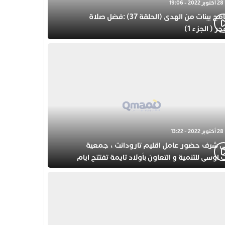
28 أكتوبر 2022 - 19:06
برنامج بينات من الهدى (الحلقة 37) :فضل صلاة
جر ( الجزء 1)
28 أكتوبر 2022 - 13:22
ى شرف حضور عامل اقليم تارودانت ، جمعية
 اوسى للتنمية و التعاون بأولاد تايمة تفتتح ايام
حتفال بذكرى المولد النبوي