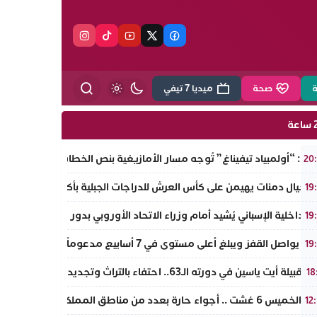
ة
صحة
ميديا 7 تيفي
ة
وت: “أولمبياد تيفيناغ” تُوجه مسار الأمازيغية بنص الخطاب الملكي لأجدير ض
20
 أجيال دمنات يهيمن على كأس العرش للدراجات الجبلية بأكادير.. مروان دا
19
 الداخلية الإسباني يُشيد أمام وزراء الاتحاد الأوروبي بدور المغرب “الإيج
19
اصل القفز ويبلغ أعلى مستوى في 7 أسابيع مدعوماً بتراجع الدولار وانخفاض عوائد السندات
19
يلة أيت ياسين في دورته الـ63.. احتفاء بالتراث وتجديد لروح الانتماء الوطني
18
 غشت .. أجواء حارة بعدد من مناطق المملكة
12