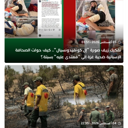
05 أغسطس 2026 - 03:51
تفكيك زيف صورة “إل كونفيدونسيال”.. كيف حولت الصحافة
الإسبانية ضحية غزة إلى “مُعتدى عليه” بسبتة؟
04 أغسطس 2026 - 22:35