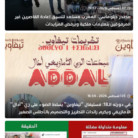
07 أغسطس 2026 - 19:57
مصدر دبلوماسي: المغرب مستعد لتنسيق إعادة القاصرين غير
المرفوقين بتعليمات ملكية ويرفض المزايدات
05 أغسطس 2026 - 16:34
في دورته الـ18: فستيفال “تيفاوين” يسلط الضوء على زي “أدال”
الأمازيغي ويكرم رائدات التطريز والتصميم بالـأطلس الصغير