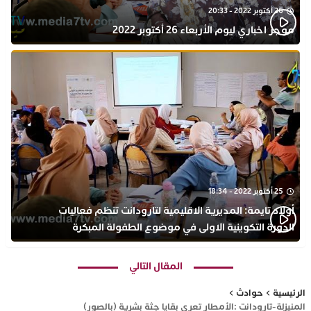
26 أكتوبر 2022 - 20:33
موجز اخباري ليوم الأربعاء 26 أكتوبر 2022
25 أكتوبر 2022 - 18:34
أولاد تايمة: المديرية الاقليمية لتارودانت تنظم فعاليات
الدورة التكوينية الاولى في موضوع الطفولة المبكرة
بمركز التكوين ثانوية الحسن الثاني التأهيلية
المقال التالي
الرئيسية
حوادث
المنيزلة-تارودانت :الأمطار تعري بقايا جثة بشرية (بالصور)