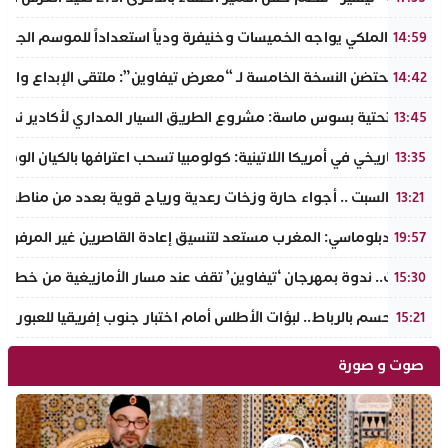
الجيش الملكي يواجه الخميسات وخنيفرة ودياً استعداداً للموسم الجديد
14:59
إنزكان تحتضن النسخة الخامسة لـ “معرض تيفاوين”: ملتقى الإبداع والت
14:42
البنية التحتية بسوس ماسة: مشروع الطريق السيار المداري لأكادير نحو ت
13:45
تحول تاريخي في أمريكا اللاتينية: كولومبيا تسحب اعترافها بالكيان الو
13:35
طقس السبت .. أجواء حارة وزخات رعدية ورياح قوية بعدد من مناطق 
13:21
مصدر دبلوماسي: المغرب مستعد لتنسيق إعادة القاصرين غير المرفوقي
19:57
تافراوت.. ندوة بمهرجان ‘تيفاوين’ تقف عند مسار الأمازيغية من خطاب أ
15:30
سبت الحسم بالرباط.. لبؤات الأطلس أمام اختبار جنوب إفريقيا للعبور إل
15:21
صوت و صورة