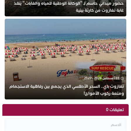
​حضور ميداني حاسم لـ “الوكالة الوطنية للمياه والغابات” يُنقذ
غابة تغازوت من كارثة بيئية
03 أغسطس 2026 - 21:27
تغازوت باي.. السحر الأطلسي الذي يجمع بين رفاهية الاستجمام
ومتعة ركوب الأمواج!
تعليقات 0