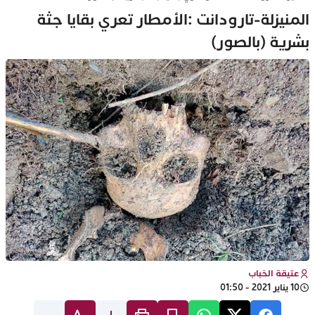
المنيزلة-تارودانت :الأمطار تعري بقايا جثة
بشرية (بالصور)
عتيقة الخباب
10 يناير 2021 - 01:50