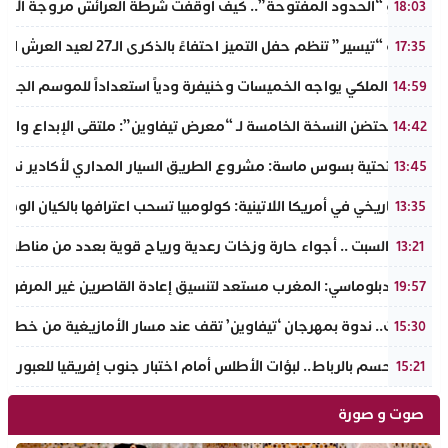
​سيناريو “الحدود المفتوحة”.. كيف أوقفت شرطة العرائش مروجة الاته
18:03
جمعية “تيسير” تنظم حفل التميز احتفاءً بالذكرى الـ27 لعيد العرش المجيد وتطلق مبادرة نبيلة لمحاربة الهدر المدرسي
17:35
الجيش الملكي يواجه الخميسات وخنيفرة ودياً استعداداً للموسم الجديد
14:59
إنزكان تحتضن النسخة الخامسة لـ “معرض تيفاوين”: ملتقى الإبداع والت
14:42
البنية التحتية بسوس ماسة: مشروع الطريق السيار المداري لأكادير نحو ت
13:45
تحول تاريخي في أمريكا اللاتينية: كولومبيا تسحب اعترافها بالكيان الو
13:35
طقس السبت .. أجواء حارة وزخات رعدية ورياح قوية بعدد من مناطق 
13:21
مصدر دبلوماسي: المغرب مستعد لتنسيق إعادة القاصرين غير المرفوقي
19:57
تافراوت.. ندوة بمهرجان ‘تيفاوين’ تقف عند مسار الأمازيغية من خطاب أ
15:30
سبت الحسم بالرباط.. لبؤات الأطلس أمام اختبار جنوب إفريقيا للعبور إل
15:21
صوت و صورة