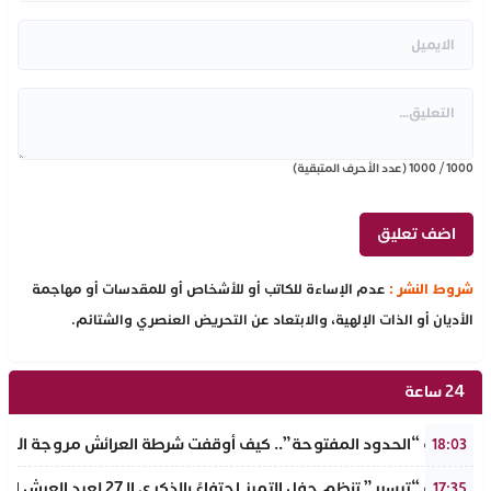
1000
/
1000
(عدد الأحرف المتبقية)
شروط النشر :
عدم الإساءة للكاتب أو للأشخاص أو للمقدسات أو مهاجمة
الأديان أو الذات الإلهية، والابتعاد عن التحريض العنصري والشتائم.
24 ساعة
​سيناريو “الحدود المفتوحة”.. كيف أوقفت شرطة العرائش مروجة الاته
18:03
جمعية “تيسير” تنظم حفل التميز احتفاءً بالذكرى الـ27 لعيد العرش المجيد وتطلق مبادرة نبيلة لمحاربة الهدر المدرسي
17:35