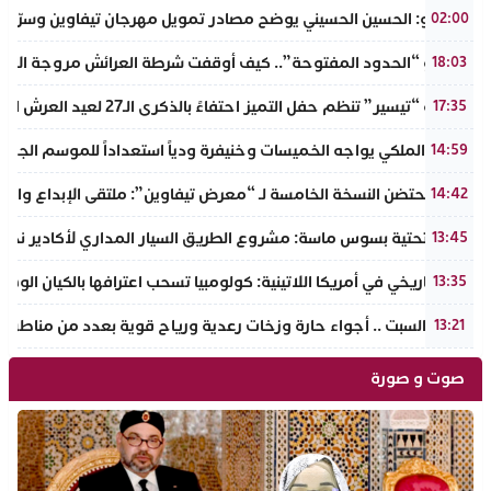
بالفيديو: الحسين الحسيني يوضح مصادر تمويل مهرجان تيفاوين وسرّ ال
02:00
​سيناريو “الحدود المفتوحة”.. كيف أوقفت شرطة العرائش مروجة الاته
18:03
جمعية “تيسير” تنظم حفل التميز احتفاءً بالذكرى الـ27 لعيد العرش المجيد وتطلق مبادرة نبيلة لمحاربة الهدر المدرسي
17:35
الجيش الملكي يواجه الخميسات وخنيفرة ودياً استعداداً للموسم الجديد
14:59
إنزكان تحتضن النسخة الخامسة لـ “معرض تيفاوين”: ملتقى الإبداع والت
14:42
البنية التحتية بسوس ماسة: مشروع الطريق السيار المداري لأكادير نحو ت
13:45
تحول تاريخي في أمريكا اللاتينية: كولومبيا تسحب اعترافها بالكيان الو
13:35
طقس السبت .. أجواء حارة وزخات رعدية ورياح قوية بعدد من مناطق 
13:21
صوت و صورة