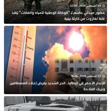
04 أغسطس 2026 - 22:35
​حضور ميداني حاسم لـ “الوكالة الوطنية للمياه والغابات” يُنقذ
غابة تغازوت من كارثة بيئية
02 أغسطس 2026 - 19:29
​الإنذار الأحمر في إيطاليا.. الحر الشديد يفرض إجلاء المصطافين
ويُربك الفلاحة