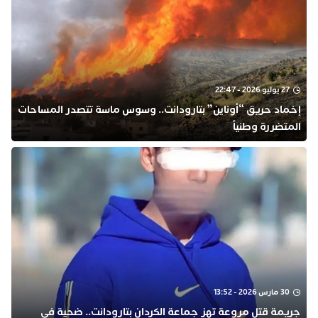
27 يوليو 2026 - 22:47
​إخماد حريق “أوناين” بتارودانت.. وسوس ماسة تتصدر المساحات
المتضررة وطنياً
30 مارس 2026 - 13:52
جريمة قتل مروعة تهز جماعة الكردان بتارودانت.. ضحية في