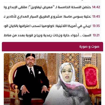
إنزكان تحتضن النسخة الخامسة لـ “معرض تيفاوين”: ملتقى الإبداع والت
14:42
البنية التحتية بسوس ماسة: مشروع الطريق السيار المداري لأكادير نحو ت
13:45
تحول تاريخي في أمريكا اللاتينية: كولومبيا تسحب اعترافها بالكيان الو
13:35
طقس السبت .. أجواء حارة وزخات رعدية ورياح قوية بعدد من مناطق 
13:21
صوت و صورة