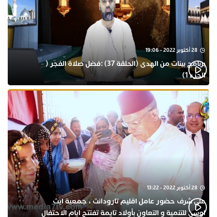
28 أكتوبر 2022 - 19:06
برنامج بينات من الهدى (الحلقة 37) :فضل صلاة الفجر (
الجزء 1)
28 أكتوبر 2022 - 13:22
على شرف حضور عامل اقليم تارودانت ، جمعية ايت
اوسى للتنمية و التعاون بأولاد تايمة تفتتح ايام الاحتفال