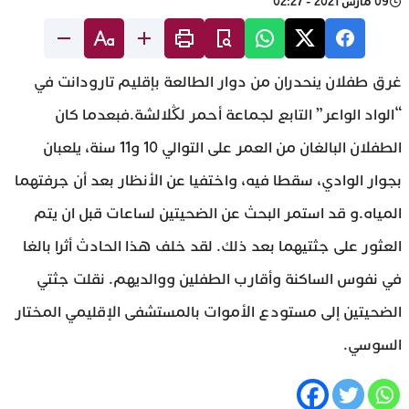
09 مارس 2021 - 02:27
غرق طفلان ينحدران من دوار الطالعة بإقليم تارودانت في
“الواد الواعر” التابع لجماعة أحمر لڭلالشة.فبعدما كان
الطفلان البالغان من العمر على التوالي 10 و11 سنة، يلعبان
بجوار الوادي، سقطا فيه، واختفيا عن الأنظار بعد أن جرفتهما
المياه.و قد استمر البحث عن الضحيتين لساعات قبل ان يتم
العثور على جثتيهما بعد ذلك. لقد خلف هذا الحادث أثرا بالغا
في نفوس الساكنة وأقارب الطفلين ووالديهم. نقلت جثتي
الضحيتين إلى مستودع الأموات بالمستشفى الإقليمي المختار
السوسي.