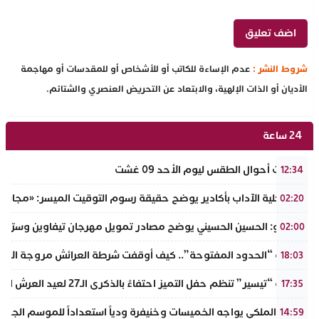
شروط النشر :
عدم الإساءة للكاتب أو للأشخاص أو للمقدسات أو مهاجمة
الأديان أو الذات الإلهية، والابتعاد عن التحريض العنصري والشتائم.
24 ساعة
توقعات أحوال الطقس ليوم الأحد 09 غشت
12:34
عميد كلية الآداب بأكادير يوضح حقيقة رسوم التوقيت الميسر: «مجانية ال
02:20
بالفيديو: الحسين الحسيني يوضح مصادر تمويل مهرجان تيفاوين وسرّ ال
02:00
​سيناريو “الحدود المفتوحة”.. كيف أوقفت شرطة العرائش مروجة الاته
18:03
جمعية “تيسير” تنظم حفل التميز احتفاءً بالذكرى الـ27 لعيد العرش المجيد وتطلق مبادرة نبيلة لمحاربة الهدر المدرسي
17:35
الجيش الملكي يواجه الخميسات وخنيفرة ودياً استعداداً للموسم الجديد
14:59