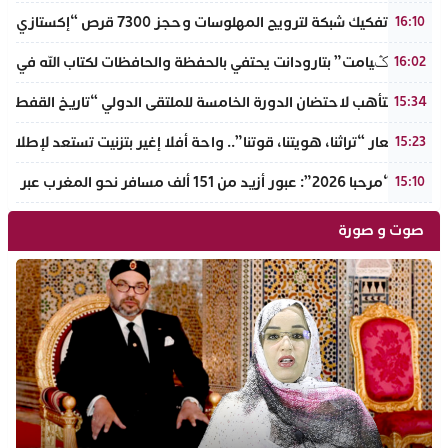
أكادير: تفكيك شبكة لترويج المهلوسات وحجز 7300 قرص “إكستازي” بين يت ملول والدشيرة
16:10
دوار “تݣيامت” بتارودانت يحتفي بالحفظة والحافظات لكتاب الله في احتفا
16:02
أكادير تتأهب لاحتضان الدورة الخامسة للملتقى الدولي “تاريخ القفطا
15:34
تحت شعار “تراثنا، هويتنا، قوتنا”.. واحة أفلا إغير بتزنيت تستعد لإطلاق 
15:23
عملية “مرحبا 2026”: عبور أزيد من 151 ألف مسافر نحو المغرب عبر مينائي الجزيرة الخضراء وطريفة خلال 4 أيام
15:10
صوت و صورة