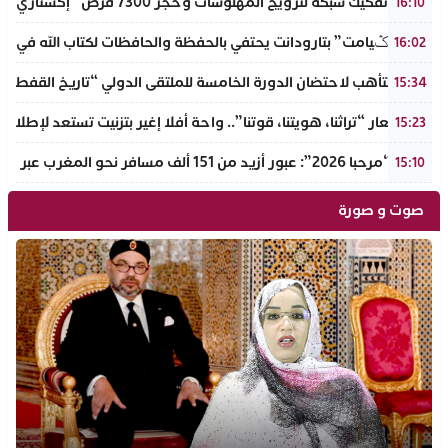
أكادير: تفكيك شبكة لترويج المهلوسات وحجز 7300 قرص “إكستازي” بين يت ملول والدشيرة
16:10
دوار “تݣيامت” بتارودانت يحتفي بالحفظة والحافظات لكتاب الله في احتفا
16:02
أكادير تتأهب لاحتضان الدورة الخامسة للملتقى الدولي “تاريخ القفطا
15:34
تحت شعار “تراثنا، هويتنا، قوتنا”.. واحة أفلا إغير بتزنيت تستعد لإطلاق 
15:23
عملية “مرحبا 2026”: عبور أزيد من 151 ألف مسافر نحو المغرب عبر مينائي الجزيرة الخضراء وطريفة خلال 4 أيام
15:10
صوت و صورة