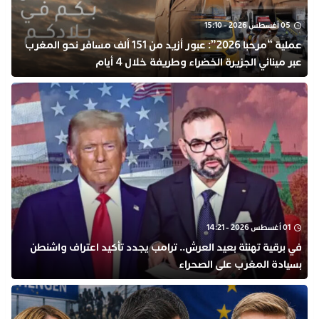
05 أغسطس 2026 - 15:10
عملية “مرحبا 2026”: عبور أزيد من 151 ألف مسافر نحو المغرب
عبر مينائي الجزيرة الخضراء وطريفة خلال 4 أيام
01 أغسطس 2026 - 14:21
في برقية تهنئة بعيد العرش.. ترامب يجدد تأكيد اعتراف واشنطن
بسيادة المغرب على الصحراء