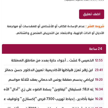
شروط النشر :
عدم الإساءة للكاتب أو للأشخاص أو للمقدسات أو مهاجمة
الأديان أو الذات الإلهية، والابتعاد عن التحريض العنصري والشتائم.
24 ساعة
طقس الخميس 6 غشت .. أجواء حارة بعدد من مناطق المملكة
12:55
جامعة ابن زهر تعزز هياكلها الأكاديمية: تعيين الدكتور حسن حمائز نائب
23:41
الرجاء الرياضي يحسم صفقة يونس الدحماني بعقد لثلاثة مواسم
19:20
في دورته الـ18: فستيفال “تيفاوين” يسلط الضوء على زي “أدال” الأمازيغي ويكرم رائدات التطريز والتصميم بالـأطلس الصغير
16:34
ضربة أمنية بأكادير.. إحباط تهريب 7300 قرص “إكستازي” وتوقيف عنصرين من ذوي السوابق
16:28