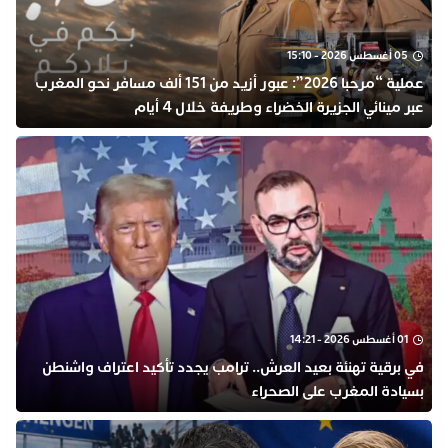
05 أغسطس 2026 - 15:10
عملية “مرحبا 2026”: عبور أزيد من 151 ألف مسافر نحو المغرب
عبر مينائي الجزيرة الخضراء وطريفة خلال 4 أيام
01 أغسطس 2026 - 14:21
في برقية تهنئة بعيد العرش.. ترامب يجدد تأكيد اعتراف واشنطن
بسيادة المغرب على الصحراء