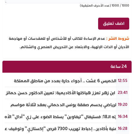
1000
/
1000
(عدد الأحرف المتبقية)
شروط النشر :
عدم الإساءة للكاتب أو للأشخاص أو للمقدسات أو مهاجمة
الأديان أو الذات الإلهية، والابتعاد عن التحريض العنصري والشتائم.
24 ساعة
طقس الخميس 6 غشت .. أجواء حارة بعدد من مناطق المملكة
12:55
جامعة ابن زهر تعزز هياكلها الأكاديمية: تعيين الدكتور حسن حمائز نائب
23:41
الرجاء الرياضي يحسم صفقة يونس الدحماني بعقد لثلاثة مواسم
19:20
في دورته الـ18: فستيفال “تيفاوين” يسلط الضوء على زي “أدال” الأمازيغي ويكرم رائدات التطريز والتصميم بالـأطلس الصغير
16:34
ضربة أمنية بأكادير.. إحباط تهريب 7300 قرص “إكستازي” وتوقيف عنصرين من ذوي السوابق
16:28