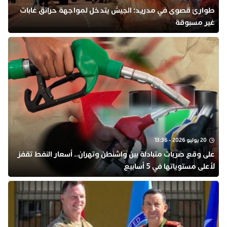
طوارئ قصوى في مدريد: الجيش يتدخل لمواجهة حرائق غابات
غير مسبوقة
20 يوليو 2026 - 13:36
على وقع ضربات متبادلة بين واشنطن وتهران.. أسعار النفط تقفز
لأعلى مستوياتها في 5 أسابيع