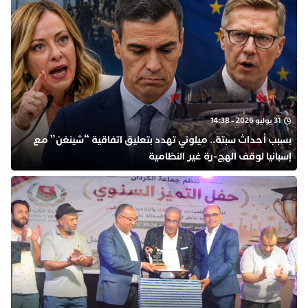
31 يوليو 2026 - 14:38
بسبب أحداث سبتة.. ميلوني تهدد بتعليق اتفاقية “شينغن” مع
إسبانيا لوقف الهج-رة غير النظامية